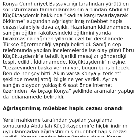
Konya Cumhuriyet Başsavcılığı tarafından yürütülen
soruşturmanın tamamlanmasının ardından Abdullah
Küçüktaşdemir hakkında "kadına karşı tasarlayarak
öldürme" suçundan ağırlaştırılmış müebbet hapis
cezası talebiyle dava açıldı. Hazırlanan iddianamede,
sanığın eğitim fakültesindeki eğitimini yarıda
bırakmasına rağmen yıllardır özel bir dershanede
Türkçe öğretmenliği yaptığı belirtildi. Sanığın cep
telefonunda yapılan incelemelerde ise olay günü Ebru
Küçüktaşdemir'e tehdit içerikli mesajlar gönderdiği
tespit edildi. İddianamede, Küçüktaşdemir'in eşine,
"Cezaevinden başka yer mi var, bugün bu iş bitecek.
Ben de her şey bitti. Aklın varsa Konya'yı terk et"
şeklinde mesaj attığı bilgisine yer verildi. Ayrıca
sanığın olaydan yaklaşık 6 saat önce internet
üzerinden "Av bıçağı Konya" şeklinde aramalar yaptığı
da iddianamede belirtildi.
Ağırlaştırılmış müebbet hapis cezası onandı
Yerel mahkeme tarafından yapılan yargılama
sonucunda Abdullah Küçüktaşdemir'e hiçbir indirim
uygulanmadan ağırlaştırılmış müebbet hapis cezası