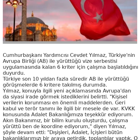
Cumhurbaşkanı Yardımcısı Cevdet Yılmaz, Türkiye'nin
Avrupa Birliği (AB) ile yürüttüğü vize serbestisi
uygulamasında kalan 6 kriter için çalışma başlatıldığını
duyurdu.
Türkiye son 10 yıldan fazla süredir AB ile yürüttüğü
görüşmelerde 6 kritere takılmış durumda.
Yılmaz, konuyla ilgili yeni açıklamasında Avrupa'dan
da siyasi irade görmek istediklerini belirtti. "Kişisel
verilerin korunması en önemli maddelerden. Geri
kabul ve terör tanımı ile ilgili bir mesele de var. KVKK
konusunda Adalet Bakanlığımıza teşekkür ediyorum.
Akın Bakanımız, bir bilim kurulu oluşturdu, çalışma
yürüttü ben de koordine ediyorum," diyen Yılmaz,
şöyle devam etti: "Dışişleri, Adalet, İçişleri bütün
bakanlıklarımızı bir araya getirdik, toplantılar yaptık. O