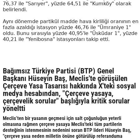
76,37 ile "Sarıyer", yüzde 64,51 ile "Kumköy" olarak
belirlendi.
Aynı dönemde partikül madde hava kirliliği oranının en
fazla azaldığı istasyon yüzde 46,76 ile "Ümraniye 1"
oldu. Bunu sırasıyla yüzde 40,95'le "Üsküdar 1", yüzde
40,21 ile "Yenibosna" istasyonları takip etti.
Bağımsız Türkiye Partisi (BTP) Genel
Başkanı Hüseyin Baş, Meclis'te görüşülen
Çerçeve Yasa Tasarısı hakkında X'teki sosyal
medya hesabından, "Çerçeve yasaya,
çerçevelik sorular" başlığıyla kritik sorular
yöneltti
Meclis’ten bir yasanın geçmesi için salt çoğunluğun yeterli
olmasına rağmen çerçeve yasaya Meclis'teki tüm partilerin
desteğinin istenmesinin nedenini soran BTP lideri Hüseyin Baş,
"çerçeve yasa neden milletin önüne götürülüp referanduma