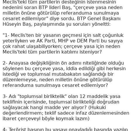
Meclis'teki tüm partilerin desteğinin istenmesinin
nedenini soran BTP lideri Baş, "çerçeve yasa neden
milletin önüne götürülüp referanduma sunulmaya
cesaret edilemiyor" diye sordu. BTP Genel Başkanı
Hüseyin Baş, paylaşımında şu soruları yöneltti:
"1- Meclis'ten bir yasanın geçmesi için salt çoğunluk
yeterliyken ve AK Parti, MHP ve DEM Parti bu sayıya
çok rahat ulaşabiliyorken; çerçeve yasa için neden
Meclis'teki tüm partilerin katılımı isteniyor?
2- Anayasa değişikliğinin ön adımı niteliğinde olduğu
söylenen bu çerçeve yasa, iddia edildiği gibi herkesin
istediği ve toplumsal mutabakatın sağlandığı bir
düzenlemeyse, neden milletin önüne götürülüp
referanduma sunulmaya cesaret edilemiyor?
3- Adı "toplumsal birliktelik" olan 12 maddelik yasa
teklifinin içerisinde, toplumsal birlikteliği doğrudan
sağlayacak hangi madde yer alıyor? (Hukuki
değerlendirmem; teklif sadece infaz düzenlemesinden
ibaret çerçeveyi böyle koymak lazım)
4- Terörist başının bu yasayı onayladığı basında yazılıp