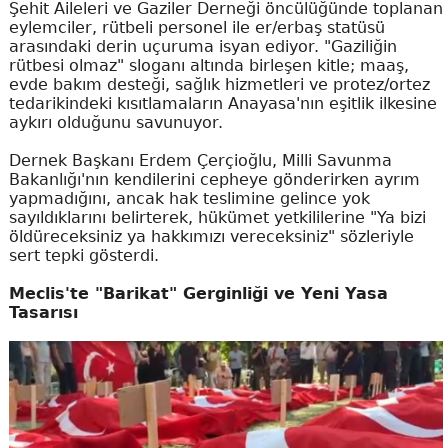
Şehit Aileleri ve Gaziler Derneği öncülüğünde toplanan
eylemciler, rütbeli personel ile er/erbaş statüsü
arasındaki derin uçuruma isyan ediyor. "Gaziliğin
rütbesi olmaz" sloganı altında birleşen kitle; maaş,
evde bakım desteği, sağlık hizmetleri ve protez/ortez
tedarikindeki kısıtlamaların Anayasa'nın eşitlik ilkesine
aykırı olduğunu savunuyor.
Dernek Başkanı Erdem Çerçioğlu, Milli Savunma
Bakanlığı'nın kendilerini cepheye gönderirken ayrım
yapmadığını, ancak hak teslimine gelince yok
sayıldıklarını belirterek, hükümet yetkililerine "Ya bizi
öldüreceksiniz ya hakkımızı vereceksiniz" sözleriyle
sert tepki gösterdi.
Meclis'te "Barikat" Gerginliği ve Yeni Yasa
Tasarısı