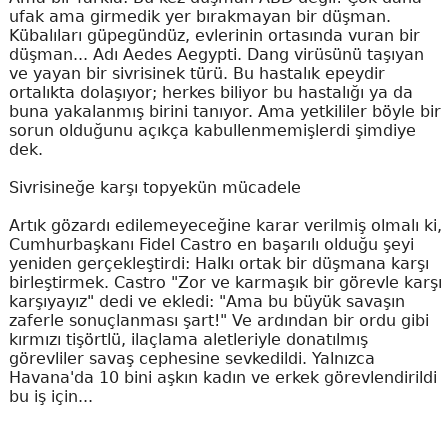
ufak ama girmedik yer bırakmayan bir düşman.
Kübalıları güpegündüz, evlerinin ortasında vuran bir
düşman... Adı Aedes Aegypti. Dang virüsünü taşıyan
ve yayan bir sivrisinek türü. Bu hastalık epeydir
ortalıkta dolaşıyor; herkes biliyor bu hastalığı ya da
buna yakalanmış birini tanıyor. Ama yetkililer böyle bir
sorun olduğunu açıkça kabullenmemişlerdi şimdiye
dek.
Sivrisineğe karşı topyekün mücadele
Artık gözardı edilemeyeceğine karar verilmiş olmalı ki,
Cumhurbaşkanı Fidel Castro en başarılı olduğu şeyi
yeniden gerçekleştirdi: Halkı ortak bir düşmana karşı
birleştirmek. Castro "Zor ve karmaşık bir görevle karşı
karşıyayız" dedi ve ekledi: "Ama bu büyük savaşın
zaferle sonuçlanması şart!" Ve ardından bir ordu gibi
kırmızı tişörtlü, ilaçlama aletleriyle donatılmış
görevliler savaş cephesine sevkedildi. Yalnızca
Havana'da 10 bini aşkın kadın ve erkek görevlendirildi
bu iş için...