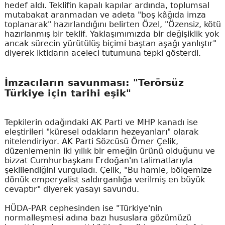
hedef aldı. Teklifin kapalı kapılar ardında, toplumsal
mutabakat aranmadan ve adeta "boş kâğıda imza
toplanarak" hazırlandığını belirten Özel, "Özensiz, kötü
hazırlanmış bir teklif. Yaklaşımımızda bir değişiklik yok
ancak sürecin yürütülüş biçimi baştan aşağı yanlıştır"
diyerek iktidarın aceleci tutumuna tepki gösterdi.
İmzacıların savunması: "Terörsüz
Türkiye için tarihi eşik"
Tepkilerin odağındaki AK Parti ve MHP kanadı ise
eleştirileri "küresel odakların hezeyanları" olarak
nitelendiriyor. AK Parti Sözcüsü Ömer Çelik,
düzenlemenin iki yıllık bir emeğin ürünü olduğunu ve
bizzat Cumhurbaşkanı Erdoğan'ın talimatlarıyla
şekillendiğini vurguladı. Çelik, "Bu hamle, bölgemize
dönük emperyalist saldırganlığa verilmiş en büyük
cevaptır" diyerek yasayı savundu.
HÜDA-PAR cephesinden ise "Türkiye'nin
normalleşmesi adına bazı hususlara gözümüzü