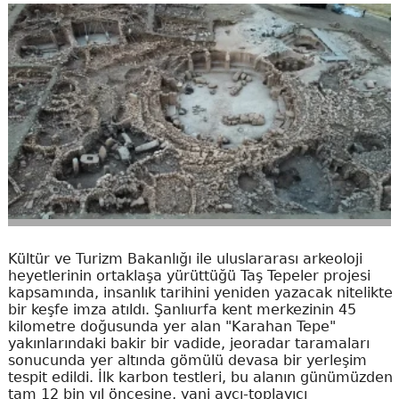
Kültür ve Turizm Bakanlığı ile uluslararası arkeoloji
heyetlerinin ortaklaşa yürüttüğü Taş Tepeler projesi
kapsamında, insanlık tarihini yeniden yazacak nitelikte
bir keşfe imza atıldı. Şanlıurfa kent merkezinin 45
kilometre doğusunda yer alan "Karahan Tepe"
yakınlarındaki bakir bir vadide, jeoradar taramaları
sonucunda yer altında gömülü devasa bir yerleşim
tespit edildi. İlk karbon testleri, bu alanın günümüzden
tam 12 bin yıl öncesine, yani avcı-toplayıcı