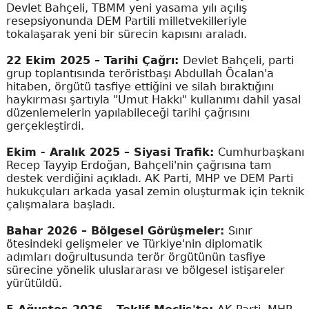
Devlet Bahçeli, TBMM yeni yasama yılı açılış
resepsiyonunda DEM Partili milletvekilleriyle
tokalaşarak yeni bir sürecin kapısını araladı.
22 Ekim 2025 – Tarihi Çağrı:
Devlet Bahçeli, parti
grup toplantısında teröristbaşı Abdullah Öcalan'a
hitaben, örgütü tasfiye ettiğini ve silah bıraktığını
haykırması şartıyla "Umut Hakkı" kullanımı dahil yasal
düzenlemelerin yapılabileceği tarihi çağrısını
gerçekleştirdi.
Ekim - Aralık 2025 – Siyasi Trafik:
Cumhurbaşkanı
Recep Tayyip Erdoğan, Bahçeli'nin çağrısına tam
destek verdiğini açıkladı. AK Parti, MHP ve DEM Parti
hukukçuları arkada yasal zemin oluşturmak için teknik
çalışmalara başladı.
Bahar 2026 – Bölgesel Görüşmeler:
Sınır
ötesindeki gelişmeler ve Türkiye'nin diplomatik
adımları doğrultusunda terör örgütünün tasfiye
sürecine yönelik uluslararası ve bölgesel istişareler
yürütüldü.