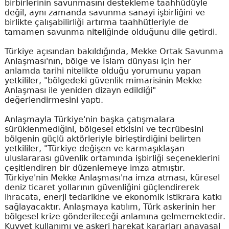
birbirlerinin savunmasını destekleme taahhüdüyle
değil, aynı zamanda savunma sanayi işbirliğini ve
birlikte çalışabilirliği artırma taahhütleriyle de
tamamen savunma niteliğinde olduğunu dile getirdi.
Türkiye açısından bakıldığında, Mekke Ortak Savunma
Anlaşması'nın, bölge ve İslam dünyası için her
anlamda tarihi nitelikte olduğu yorumunu yapan
yetkililer, "bölgedeki güvenlik mimarisinin Mekke
Anlaşması ile yeniden dizayn edildiği"
değerlendirmesini yaptı.
Anlaşmayla Türkiye'nin başka çatışmalara
sürüklenmediğini, bölgesel etkisini ve tecrübesini
bölgenin güçlü aktörleriyle birleştirdiğini belirten
yetkililer, "Türkiye değişen ve karmaşıklaşan
uluslararası güvenlik ortamında işbirliği seçeneklerini
çeşitlendiren bir düzenlemeye imza atmıştır.
Türkiye'nin Mekke Anlaşması'na imza atması, küresel
deniz ticaret yollarının güvenliğini güçlendirerek
ihracata, enerji tedarikine ve ekonomik istikrara katkı
sağlayacaktır. Anlaşmaya katılım, Türk askerinin her
bölgesel krize gönderileceği anlamına gelmemektedir.
Kuvvet kullanımı ve askeri harekat kararları anayasal