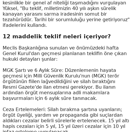
kesinlikle bir genel af niteliği taşımadığını vurgulayan
Yüksel, "Bu teklif, milletimizin 40 yılı aşkın sürelik
kanayan yarasını sarma iradesinin somut bir
tezahürüdür. Tarihi bir sorumluluğu yerine getiriyoruz"
ifadelerini kullandı.
12 maddelik teklif neleri içeriyor?
Meclis Başkanlığına sunulan ve önümüzdeki hafta
Genel Kurul'dan geçmesi planlanan teklifin öne çıkan
hukuki detayları şunlar:
MGK Şartı ve 6 Aylık Süre: Düzenlemenin hayata
geçmesi için Milli Güvenlik Kurulu'nun (MGK) terör
örgütünün fiilen lağvedildiğini ve silah bıraktığını
Resmi Gazete'de ilan etmesi gerekiyor. Bu ilanın
ardından örgüt mensuplarına adli makamlara
başvurmaları için 6 aylık süre tanınacak.
Ceza Ertelemeleri: Silah bırakma şartına uyanların;
örgüt üyeliği, yardım ve propaganda gibi suçlardan
aldıkları cezalar belirli sürelerle ertelenecek. 15 yıl altı
hapis cezaları için 5 yıl, 15 yıl üzeri cezalar için 10 yıl
infaz erteleme uygulanacak.