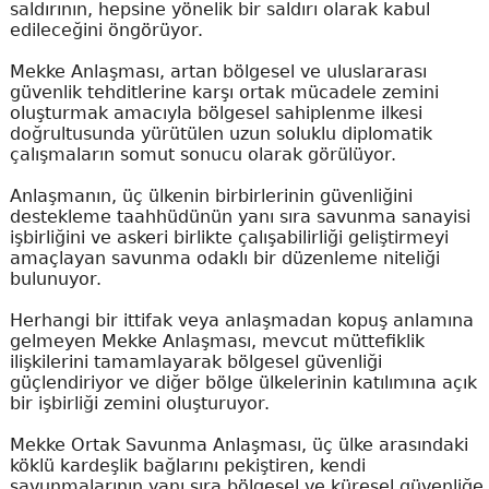
saldırının, hepsine yönelik bir saldırı olarak kabul
edileceğini öngörüyor.
Mekke Anlaşması, artan bölgesel ve uluslararası
güvenlik tehditlerine karşı ortak mücadele zemini
oluşturmak amacıyla bölgesel sahiplenme ilkesi
doğrultusunda yürütülen uzun soluklu diplomatik
çalışmaların somut sonucu olarak görülüyor.
Anlaşmanın, üç ülkenin birbirlerinin güvenliğini
destekleme taahhüdünün yanı sıra savunma sanayisi
işbirliğini ve askeri birlikte çalışabilirliği geliştirmeyi
amaçlayan savunma odaklı bir düzenleme niteliği
bulunuyor.
Herhangi bir ittifak veya anlaşmadan kopuş anlamına
gelmeyen Mekke Anlaşması, mevcut müttefiklik
ilişkilerini tamamlayarak bölgesel güvenliği
güçlendiriyor ve diğer bölge ülkelerinin katılımına açık
bir işbirliği zemini oluşturuyor.
Mekke Ortak Savunma Anlaşması, üç ülke arasındaki
köklü kardeşlik bağlarını pekiştiren, kendi
savunmalarının yanı sıra bölgesel ve küresel güvenliğe