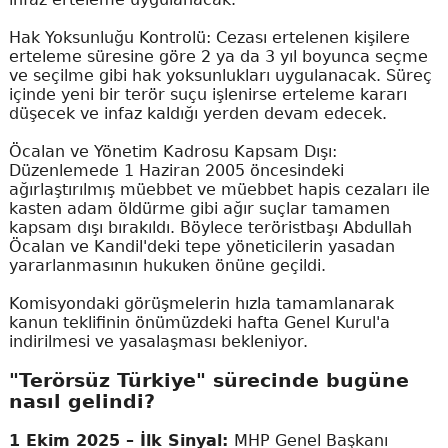
Hak Yoksunluğu Kontrolü: Cezası ertelenen kişilere
erteleme süresine göre 2 ya da 3 yıl boyunca seçme
ve seçilme gibi hak yoksunlukları uygulanacak. Süreç
içinde yeni bir terör suçu işlenirse erteleme kararı
düşecek ve infaz kaldığı yerden devam edecek.
Öcalan ve Yönetim Kadrosu Kapsam Dışı:
Düzenlemede 1 Haziran 2005 öncesindeki
ağırlaştırılmış müebbet ve müebbet hapis cezaları ile
kasten adam öldürme gibi ağır suçlar tamamen
kapsam dışı bırakıldı. Böylece teröristbaşı Abdullah
Öcalan ve Kandil'deki tepe yöneticilerin yasadan
yararlanmasının hukuken önüne geçildi.
Komisyondaki görüşmelerin hızla tamamlanarak
kanun teklifinin önümüzdeki hafta Genel Kurul'a
indirilmesi ve yasalaşması bekleniyor.
"Terörsüz Türkiye" sürecinde bugüne
nasıl gelindi?
1 Ekim 2025 – İlk Sinyal:
MHP Genel Başkanı