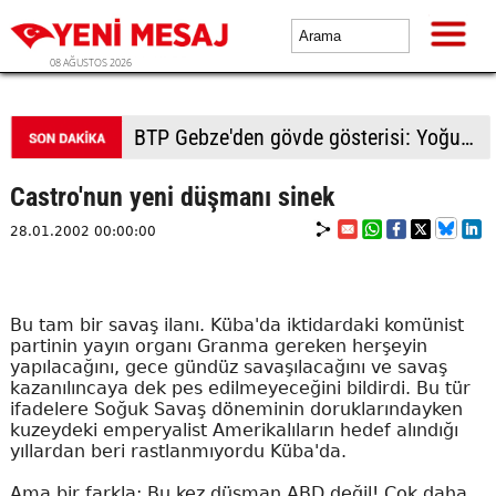
08 AĞUSTOS 2026
BTP Gebze'den gövde gösterisi: Yoğun katılımla yeni üyeler rozetlerini taktı
Castro'nun yeni düşmanı sinek
28.01.2002 00:00:00
Bu tam bir savaş ilanı. Küba'da iktidardaki komünist
partinin yayın organı Granma gereken herşeyin
yapılacağını, gece gündüz savaşılacağını ve savaş
kazanılıncaya dek pes edilmeyeceğini bildirdi. Bu tür
ifadelere Soğuk Savaş döneminin doruklarındayken
kuzeydeki emperyalist Amerikalıların hedef alındığı
yıllardan beri rastlanmıyordu Küba'da.
Ama bir farkla: Bu kez düşman ABD değil! Çok daha