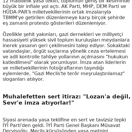
12 maddelik yasa teklifi, toplumun geniş bir kesiminde
büyük bir infiale yol açtı. AK Parti, MHP, DEM Parti ve
HÜDA-PAR'lı milletvekillerinin ortak imzalarıyla
TBMM'ye getirilen düzenlemeye karşı birçok şehirde
eş zamanlı protesto gösterileri düzenleniyor.
Özellikle şehit yakınları, gazi dernekleri ve milliyetçi
hassasiyeti yüksek sivil toplum kuruluşları meydanlara
inerek yasanın geri çekilmesini talep ediyor. Sokaktaki
vatandaşlar, örgüt suçlarına yönelik ceza ertelemesi
ve adli kontrolle tahliye yollarının açılmasını "hukukun
katledilmesi" olarak yorumluyor. İmza atan liderlerin
ve milletvekillerinin fotoğraflarının taşındığı
eylemlerde, "Gazi Meclis'te terör meşrulaştırılamaz"
sloganları atılıyor.
Muhalefetten sert itiraz: "Lozan'a değil,
Sevr'e imza atıyorlar!"
Siyasi arenada yasa teklifine en sert ve tavizsiz tepki
İYİ Parti'den geldi. İYİ Parti Genel Başkanı Müsavat
Dervişoğlu, Meclis kürsüsünden yasa metnini