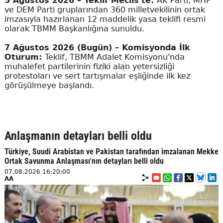
5 Ağustos 2026 – Teklif Meclis'te:
AK Parti, MHP
ve DEM Parti gruplarından 360 milletvekilinin ortak
imzasıyla hazırlanan 12 maddelik yasa teklifi resmi
olarak TBMM Başkanlığına sunuldu.
7 Ağustos 2026 (Bugün) – Komisyonda İlk
Oturum:
Teklif, TBMM Adalet Komisyonu'nda
muhalefet partilerinin fiziki alan yetersizliği
protestoları ve sert tartışmalar eşliğinde ilk kez
görüşülmeye başlandı.
Anlaşmanın detayları belli oldu
Türkiye, Suudi Arabistan ve Pakistan tarafından imzalanan Mekke
Ortak Savunma Anlaşması'nın detayları belli oldu
07.08.2026 16:20:00
AA