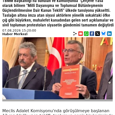
TBMM Başkanlığı’na sunulan ve kamuoyunda “Çerçeve Yasa”
olarak bilinen “Millî Dayanışma ve Toplumsal Bütünleşmenin
Güçlendirilmesine Dair Kanun Teklifi” ülkede tansiyonu yükseltti.
Taslağın altına imza atan siyasi aktörlere yönelik sokaktaki öfke
çığ gibi büyürken, muhalefet kanadından gelen sert açıklamalar ve
sivil toplumun protestoları siyasetin gündemini tamamen değiştirdi
07.08.2026 15:20:00
Haber Merkezi
Meclis Adalet Komisyonu'nda görüşülmeye başlanan