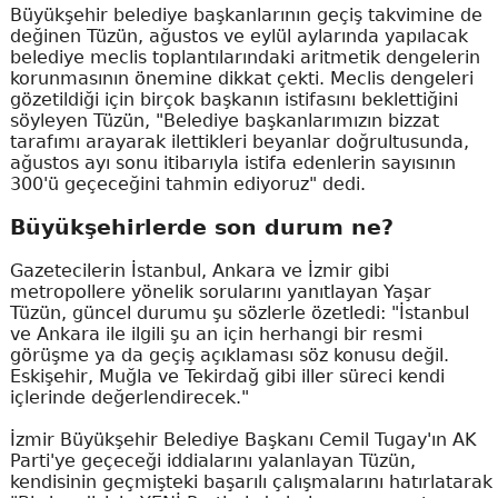
Büyükşehir belediye başkanlarının geçiş takvimine de
değinen Tüzün, ağustos ve eylül aylarında yapılacak
belediye meclis toplantılarındaki aritmetik dengelerin
korunmasının önemine dikkat çekti. Meclis dengeleri
gözetildiği için birçok başkanın istifasını beklettiğini
söyleyen Tüzün, "Belediye başkanlarımızın bizzat
tarafımı arayarak ilettikleri beyanlar doğrultusunda,
ağustos ayı sonu itibarıyla istifa edenlerin sayısının
300'ü geçeceğini tahmin ediyoruz" dedi.
Büyükşehirlerde son durum ne?
Gazetecilerin İstanbul, Ankara ve İzmir gibi
metropollere yönelik sorularını yanıtlayan Yaşar
Tüzün, güncel durumu şu sözlerle özetledi: "İstanbul
ve Ankara ile ilgili şu an için herhangi bir resmi
görüşme ya da geçiş açıklaması söz konusu değil.
Eskişehir, Muğla ve Tekirdağ gibi iller süreci kendi
içlerinde değerlendirecek."
İzmir Büyükşehir Belediye Başkanı Cemil Tugay'ın AK
Parti'ye geçeceği iddialarını yalanlayan Tüzün,
kendisinin geçmişteki başarılı çalışmalarını hatırlatarak