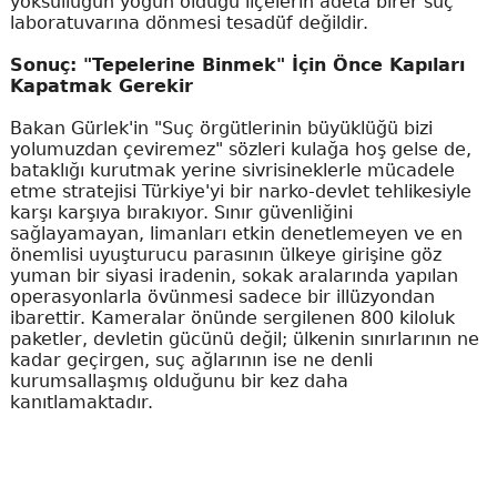
yoksulluğun yoğun olduğu ilçelerin adeta birer suç
laboratuvarına dönmesi tesadüf değildir.
Sonuç: "Tepelerine Binmek" İçin Önce Kapıları
Kapatmak Gerekir
Bakan Gürlek'in "Suç örgütlerinin büyüklüğü bizi
yolumuzdan çeviremez" sözleri kulağa hoş gelse de,
bataklığı kurutmak yerine sivrisineklerle mücadele
etme stratejisi Türkiye'yi bir narko-devlet tehlikesiyle
karşı karşıya bırakıyor. Sınır güvenliğini
sağlayamayan, limanları etkin denetlemeyen ve en
önemlisi uyuşturucu parasının ülkeye girişine göz
yuman bir siyasi iradenin, sokak aralarında yapılan
operasyonlarla övünmesi sadece bir illüzyondan
ibarettir. Kameralar önünde sergilenen 800 kiloluk
paketler, devletin gücünü değil; ülkenin sınırlarının ne
kadar geçirgen, suç ağlarının ise ne denli
kurumsallaşmış olduğunu bir kez daha
kanıtlamaktadır.