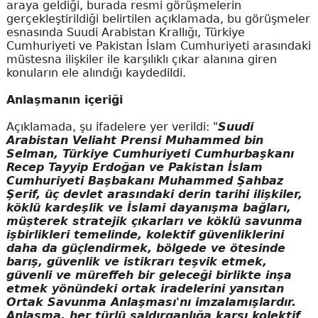
araya geldiği, burada resmi görüşmelerin
gerçekleştirildiği belirtilen açıklamada, bu görüşmeler
esnasında Suudi Arabistan Krallığı, Türkiye
Cumhuriyeti ve Pakistan İslam Cumhuriyeti arasındaki
müstesna ilişkiler ile karşılıklı çıkar alanına giren
konuların ele alındığı kaydedildi.
Anlaşmanın içeriği
Açıklamada, şu ifadelere yer verildi: "
Suudi
Arabistan Veliaht Prensi Muhammed bin
Selman, Türkiye Cumhuriyeti Cumhurbaşkanı
Recep Tayyip Erdoğan ve Pakistan İslam
Cumhuriyeti Başbakanı Muhammed Şahbaz
Şerif, üç devlet arasındaki derin tarihi ilişkiler,
köklü kardeşlik ve İslami dayanışma bağları,
müşterek stratejik çıkarları ve köklü savunma
işbirlikleri temelinde, kolektif güvenliklerini
daha da güçlendirmek, bölgede ve ötesinde
barış, güvenlik ve istikrarı teşvik etmek,
güvenli ve müreffeh bir geleceği birlikte inşa
etmek yönündeki ortak iradelerini yansıtan
Ortak Savunma Anlaşması'nı imzalamışlardır.
Anlaşma, her türlü saldırganlığa karşı kolektif