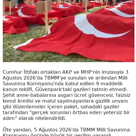
Cumhur İttifakı ortakları AKP ve MHP'nin imzasıyla 3
Ağustos 2026'da TBMM'ye sunulan ve ardından Milli
Savunma Komisyonu'nda kabul edilen 9 maddelik
kanun teklifi, Güvenpark'taki gazileri tatmin etmedi.
Şehit anne-babalarına asgari ücret güvencesi, faizsiz
konut kredisi ve malul sayılmayanlara gazilik unvanı
gibi düzenlemeler içeren paket, sahadaki gaziler
tarafından "gerçek sorunları örtbas eden yetersiz bir
adım" olarak nitelendirildi.
Öte yandan, 5 Ağustos 2026'da TBMM Milli Savunma
Komisyonu önünde büyük bir gerilim yaşandı.