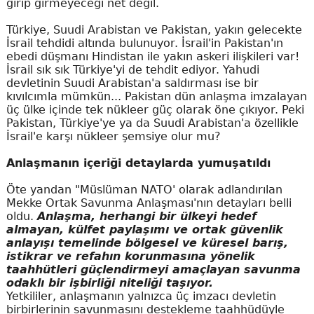
girip girmeyeceği net değil.
Türkiye, Suudi Arabistan ve Pakistan, yakın gelecekte
İsrail tehdidi altında bulunuyor. İsrail'in Pakistan'ın
ebedi düşmanı Hindistan ile yakın askeri ilişkileri var!
İsrail sık sık Türkiye'yi de tehdit ediyor. Yahudi
devletinin Suudi Arabistan'a saldırması ise bir
kıvılcımla mümkün... Pakistan dün anlaşma imzalayan
üç ülke içinde tek nükleer güç olarak öne çıkıyor. Peki
Pakistan, Türkiye'ye ya da Suudi Arabistan'a özellikle
İsrail'e karşı nükleer şemsiye olur mu?
Anlaşmanın içeriği detaylarda yumuşatıldı
Öte yandan "Müslüman NATO' olarak adlandırılan
Mekke Ortak Savunma Anlaşması'nın detayları belli
oldu.
Anlaşma, herhangi bir ülkeyi hedef
almayan, külfet paylaşımı ve ortak güvenlik
anlayışı temelinde bölgesel ve küresel barış,
istikrar ve refahın korunmasına yönelik
taahhütleri güçlendirmeyi amaçlayan savunma
odaklı bir işbirliği niteliği taşıyor.
Yetkililer, anlaşmanın yalnızca üç imzacı devletin
birbirlerinin savunmasını destekleme taahhüdüyle