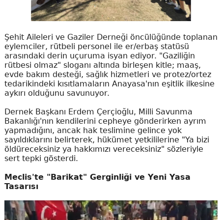
Şehit Aileleri ve Gaziler Derneği öncülüğünde toplanan
eylemciler, rütbeli personel ile er/erbaş statüsü
arasındaki derin uçuruma isyan ediyor. "Gaziliğin
rütbesi olmaz" sloganı altında birleşen kitle; maaş,
evde bakım desteği, sağlık hizmetleri ve protez/ortez
tedarikindeki kısıtlamaların Anayasa'nın eşitlik ilkesine
aykırı olduğunu savunuyor.
Dernek Başkanı Erdem Çerçioğlu, Milli Savunma
Bakanlığı'nın kendilerini cepheye gönderirken ayrım
yapmadığını, ancak hak teslimine gelince yok
sayıldıklarını belirterek, hükümet yetkililerine "Ya bizi
öldüreceksiniz ya hakkımızı vereceksiniz" sözleriyle
sert tepki gösterdi.
Meclis'te "Barikat" Gerginliği ve Yeni Yasa
Tasarısı