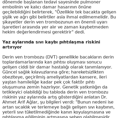
dönemde başlanan tedavi sayesinde pulmoner
embolinin ve kalıcı damar hasarının önüne
geçilebildiğini belirterek, "Özellikle tek bacakta gelişen
şişlik ve ağrı gibi belirtiler asla ihmal edilmemelidir. Bu
şikayetler derin ven trombozunun en önemli uyarı
işaretleri arasında yer alır ve zaman kaybetmeden
hekim değerlendirmesi gerektirir" dedi.
Yaz aylarında sıvı kaybı pıhtılaşma riskini
artırıyor
Derin ven trombozu (DVT) genellikle bacakların derin
toplardamarlarında kan pıhtısı oluşması sonucu
gelişen ciddi bir damar hastalığı olarak tanımlanıyor.
Güncel sağlık kılavuzlarına göre; hareketsizlikten
obeziteye, geçirilmiş ameliyatlardan kansere, ileri
yaştan hamileliğe kadar pek çok faktör pıhtı
oluşumuna zemin hazırlıyor. Genetik yatkınlığın da
tetikleyici olabildiği bu tabloda derin ven trombozu
riskinin yaz aylarında artış gösterdiğini anlatan Dr.
Ahmet Arif Ağlar, şu bilgileri verdi: "Bunun nedeni ise
artan sıcaklık ve terlemeye bağlı gelişen sıvı kaybının,
yeterli sıvı tüketilmediğinde kanın koyulaşmasına ve
pıhtılaşma eğiliminin artmasına sebep olabilmesidir.