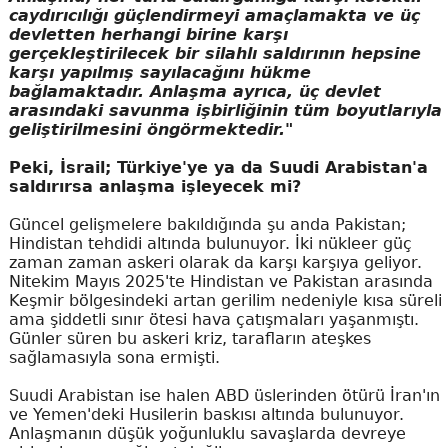
caydırıcılığı güçlendirmeyi amaçlamakta ve üç
devletten herhangi birine karşı
gerçekleştirilecek bir silahlı saldırının hepsine
karşı yapılmış sayılacağını hükme
bağlamaktadır. Anlaşma ayrıca, üç devlet
arasındaki savunma işbirliğinin tüm boyutlarıyla
geliştirilmesini öngörmektedir."
Peki, İsrail; Türkiye'ye ya da Suudi Arabistan'a
saldırırsa anlaşma işleyecek mi?
Güncel gelişmelere bakıldığında şu anda Pakistan;
Hindistan tehdidi altında bulunuyor. İki nükleer güç
zaman zaman askeri olarak da karşı karşıya geliyor.
Nitekim Mayıs 2025'te Hindistan ve Pakistan arasında
Keşmir bölgesindeki artan gerilim nedeniyle kısa süreli
ama şiddetli sınır ötesi hava çatışmaları yaşanmıştı.
Günler süren bu askeri kriz, tarafların ateşkes
sağlamasıyla sona ermişti.
Suudi Arabistan ise halen ABD üslerinden ötürü İran'ın
ve Yemen'deki Husilerin baskısı altında bulunuyor.
Anlaşmanın düşük yoğunluklu savaşlarda devreye