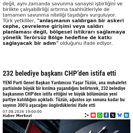
değil, aynı zamanda savunma sanayisi işbirliğini ve
birlikte çalışabilirliği artırma taahhütleriyle de
tamamen savunma niteliği taşıdığını vurguluyor.
Türk yetkililer,
"anlaşmanın saldırgan bir askeri
cephe, çevreleme girişimi veya saldırı
planlaması değil, bölgesel istikrarı sağlamaya
yönelik Terörsüz Bölge hedefine de katkı
sağlayacak bir adım"
olduğunu ifade ediyor.
232 belediye başkanı CHP’den istifa etti
YENİ Parti Genel Başkan Yardımcısı Yaşar Tüzün, ana muhalefet
partisinde büyük bir kırılma yaşandığını belirterek, 232 belediye
başkanının CHP'den istifa ettiğini ve büyük bölümünün yeni
partiye katıldığını açıkladı. Tüzün, ağustos ayı sonuna kadar bu
sayının 300'ü aşacağını öngördüklerini ifade etti
07.08.2026 19:00:00
Haber Merkezi