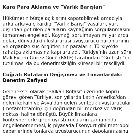
Kara Para Aklama ve "Varlık Barışları"
Hükümetin bütçe açıklarını kapatabilmek amacıyla
arka arkaya çıkardığı "Varlık Barışı" yasaları, yurt
dışından getirilen paraların kaynağının sorgulanmasını
tamamen engelledi. Kaynağı sorulmayan milyarlarca
dolar, dünyadaki uluslararası uyuşturucu baronlarının
ve organize suç örgütlerinin paralarını Türkiye'de
rahatça aklamasına kapı araladı. Türkiye'nin uzun süre
Mali Eylem Görev Gücü (FATF) tarafından "Gri Liste"de
tutulması da bu denetimsizliğin küresel bir tesciliydi.
Coğrafi Rotaların Değişmesi ve Limanlardaki
Denetim Zafiyeti
Geleneksel olarak "Balkan Rotası" üzerinde köprü
görevi gören Türkiye, son yıllarda Latin Amerika'dan
gelen kokain ve Asya'dan gelen sentetik uyuşturucular
(metamfetamin) için doğrudan bir merkez ve varış
noktası haline dönüştü. Büyük limanlara
konteynerlerle giren uyuşturucuların zamanında
engellenememesi, iç piyasada Esenyurt gibi metropol
çeperlerinde tonlarca uyuşturucunun depolanmasına