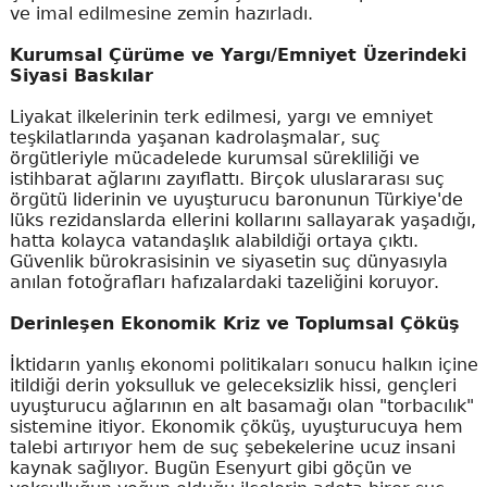
ve imal edilmesine zemin hazırladı.
Kurumsal Çürüme ve Yargı/Emniyet Üzerindeki
Siyasi Baskılar
Liyakat ilkelerinin terk edilmesi, yargı ve emniyet
teşkilatlarında yaşanan kadrolaşmalar, suç
örgütleriyle mücadelede kurumsal sürekliliği ve
istihbarat ağlarını zayıflattı. Birçok uluslararası suç
örgütü liderinin ve uyuşturucu baronunun Türkiye'de
lüks rezidanslarda ellerini kollarını sallayarak yaşadığı,
hatta kolayca vatandaşlık alabildiği ortaya çıktı.
Güvenlik bürokrasisinin ve siyasetin suç dünyasıyla
anılan fotoğrafları hafızalardaki tazeliğini koruyor.
Derinleşen Ekonomik Kriz ve Toplumsal Çöküş
İktidarın yanlış ekonomi politikaları sonucu halkın içine
itildiği derin yoksulluk ve geleceksizlik hissi, gençleri
uyuşturucu ağlarının en alt basamağı olan "torbacılık"
sistemine itiyor. Ekonomik çöküş, uyuşturucuya hem
talebi artırıyor hem de suç şebekelerine ucuz insani
kaynak sağlıyor. Bugün Esenyurt gibi göçün ve