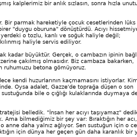
şmış kalplerimiz bir anlık sızlasın, sonra hızla unut
r. Bir parmak hareketiyle çocuk cesetlerinden lüks 
i birer "duygu oburuna" dönüştürdü. Acıyı hissetmiy
erdeki o tozlu, kanlı ve soğuk haliyle değil;
kılınmış haliyle servis ediliyor.
k kadar büyüktür. Gerçek, o cambazın ipinin bağl
zerine çakılmış olmasıdır. Biz cambaza bakarken,
çin ruhumuzu betona gömüyoruz.
dece kendi huzurlarının kaçmamasını istiyorlar. Ki
eşinde. Oysa adalet, Gazze'de toprağa düşen o son
r sustuğunda bile o çığlığı kulaklarında duymaya 
ratejisi belledik. "İnsan her acıyı taşıyamaz" dedi
ık. Ama bilmediğimiz bir şey var: Bıraktığın her acı,
 o anne daha yalnız ağlıyor. Sen sustuğun için o ce
tığın için dünya her geçen gün daha karanlık bir 