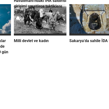
Havalimanı'ndaki İHA saldırısı
girişimi amatörce taktiklere
işaret etmiyor"
klar
Milli devlet ve kadın
Sakarya'da sahile İDA
nde
0 gün