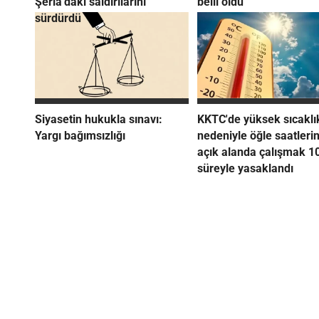
Şeria'daki saldırılarını
belli oldu
sürdürdü
Siyasetin hukukla sınavı:
KKTC'de yüksek sıcaklı
Yargı bağımsızlığı
nedeniyle öğle saatleri
açık alanda çalışmak 1
süreyle yasaklandı