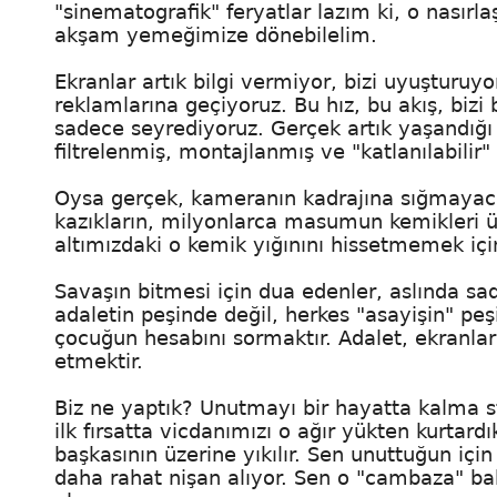
"sinematografik" feryatlar lazım ki, o nasırla
akşam yemeğimize dönebilelim.
Ekranlar artık bilgi vermiyor, bizi uyuşturuyo
reklamlarına geçiyoruz. Bu hız, bu akış, biz
sadece seyrediyoruz. Gerçek artık yaşandığı y
filtrelenmiş, montajlanmış ve "katlanılabilir" 
Oysa gerçek, kameranın kadrajına sığmayaca
kazıkların, milyonlarca masumun kemikleri ü
altımızdaki o kemik yığınını hissetmemek i
Savaşın bitmesi için dua edenler, aslında sa
adaletin peşinde değil, herkes "asayişin" p
çocuğun hesabını sormaktır. Adalet, ekranla
etmektir.
Biz ne yaptık? Unutmayı bir hayatta kalma st
ilk fırsatta vicdanımızı o ağır yükten kurtard
başkasının üzerine yıkılır. Sen unuttuğun için
daha rahat nişan alıyor. Sen o "cambaza" bak