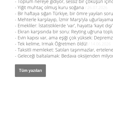
- Toplum nereye gidiyor, sessiz bir çöküşün için
- Yiğit muhtaç olmuş kuru soğana
/ 26.07.2026
- Bir haftaya sığan Türkiye, bir ömre yayılan sor
- Mehterle karşılayıp, İzmir Marşı'yla uğurlayam
- Emekliler: İstatistiklerde ‘var’, hayatta ‘kayıt dışı’
- Ekran karşısında bir soru: Reyting uğruna to
- Evin kapısı var, ama eşiği çok yüksek: Deprem
- Tek kelime, Irmak Öğretmen öldü!
/ 14.06.2026
- Taksitli memleket: Satılan taşınmazlar, ertelen
- Geleceği baltalamak: Bedava oksijenden milyon