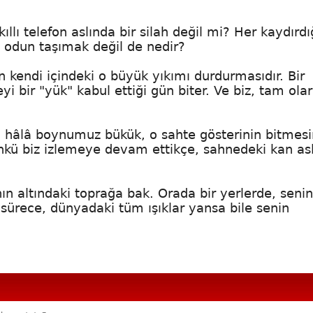
llı telefon aslında bir silah değil mi? Her kaydırdı
e odun taşımak değil de nedir?
n kendi içindeki o büyük yıkımı durdurmasıdır. Bir
i bir "yük" kabul ettiği gün biter. Ve biz, tam ola
, hâlâ boynumuz bükük, o sahte gösterinin bitmesi
nkü biz izlemeye devam ettikçe, sahnedeki kan as
n altındaki toprağa bak. Orada bir yerlerde, seni
sürece, dünyadaki tüm ışıklar yansa bile senin