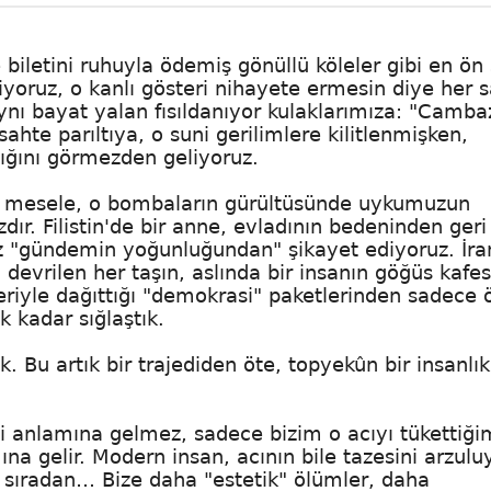
 biletini ruhuyla ödemiş gönüllü köleler gibi en ön
iyoruz, o kanlı gösteri nihayete ermesin diye her 
aynı bayat yalan fısıldanıyor kulaklarımıza: "Camba
sahte parıltıya, o suni gerilimlere kilitlenmişken,
dığını görmezden geliyoruz.
, mesele, o bombaların gürültüsünde uykumuzun
r. Filistin'de bir anne, evladının bedeninden geri
biz "gündemin yoğunluğundan" şikayet ediyoruz. İran
 devrilen her taşın, aslında bir insanın göğüs kafes
leriyle dağıttığı "demokrasi" paketlerinden sadece
ak kadar sığlaştık.
. Bu artık bir trajediden öte, topyekûn bir insanlık
ği anlamına gelmez, sadece bizim o acıyı tükettiği
ına gelir. Modern insan, acının bile tazesini arzulu
 sıradan… Bize daha "estetik" ölümler, daha