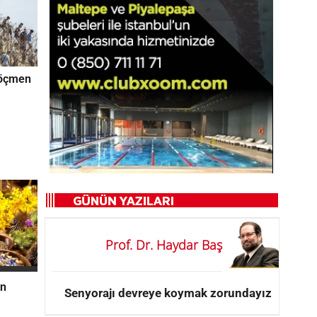
Göçmen
Prof. Dr. Haydar Baş
rn
Senyorajı devreye koymak zorundayız