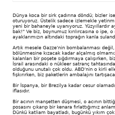
Dünya koca bir sirk çadırına döndü; bizler ise
oturuyoruz. Üstelik sadece izlemekle yetinm
yeni bir bahaneyle uyanıyoruz. Yüzyıllardır 
bak!" Ve biz, boynumuz kırılırcasına o ipe, o 
ayaklarımızın altındaki toprağın kanla sulan
Artık mesele Gazze'nin bombalanması değil
bölünmesine kızacak kadar alçalmış olmamızdı
kalanları bir poşete sığdırmaya çalışırken, 
İsrail arasındaki o nükleer satranç tahtasında
olduğunu unutalı çok oldu. ABD'nin o kirli el
fışkırırken, biz paketlerin ambalajını tartışac
Bir İspanya, bir Brezilya kadar cesur olamadık
iflasıdır.
Bir acının manşetten düşmesi, o acının bitti
posasını çıkarıp bir kenara fırlattığımız anlam
Dünkü katliam bayatladı, bugünkü yıkım çok