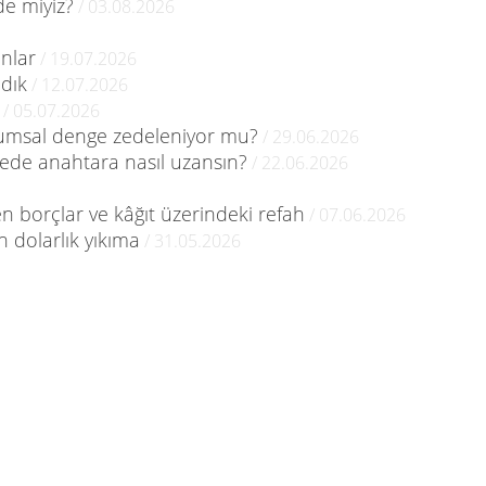
de miyiz?
/ 03.08.2026
unlar
/ 19.07.2026
adık
/ 12.07.2026
/ 05.07.2026
plumsal denge zedeleniyor mu?
/ 29.06.2026
zede anahtara nasıl uzansın?
/ 22.06.2026
en borçlar ve kâğıt üzerindeki refah
/ 07.06.2026
 dolarlık yıkıma
/ 31.05.2026