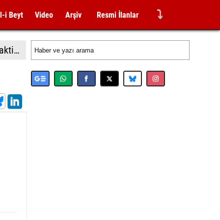
⤵
l-i Beyt
Video
Arşiv
Resmi İlanlar
Almanya İçişleri Bakan Dobrindt: "Leipzig Havalimanı'ndaki İHA saldırısı girişimi amatörce taktiklere işaret etmiyor"