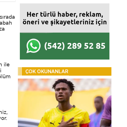
 sırada
sabah
za
 ile
i
 ölüm
miz,
yor.