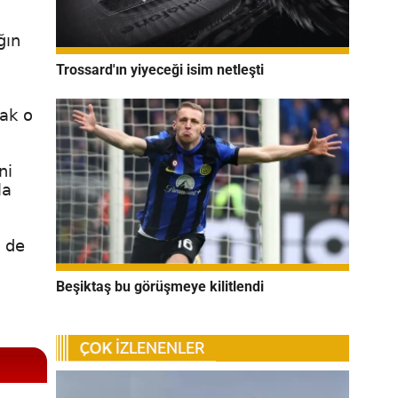
ğın
Trossard'ın yiyeceği isim netleşti
rak o
ni
la
n de
Beşiktaş bu görüşmeye kilitlendi