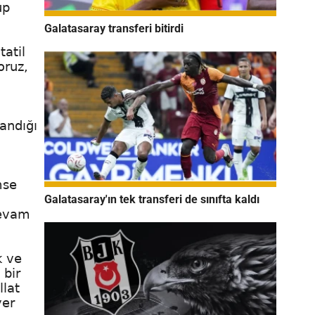
up
Galatasaray transferi bitirdi
tatil
oruz,
andığı
mse
Galatasaray'ın tek transferi de sınıfta kaldı
devam
k ve
 bir
llat
yer