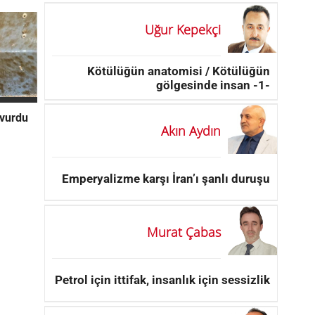
Uğur Kepekçi
Kötülüğün anatomisi / Kötülüğün
gölgesinde insan -1-
 vurdu
Akın Aydın
Emperyalizme karşı İran’ı şanlı duruşu
Murat Çabas
Petrol için ittifak, insanlık için sessizlik