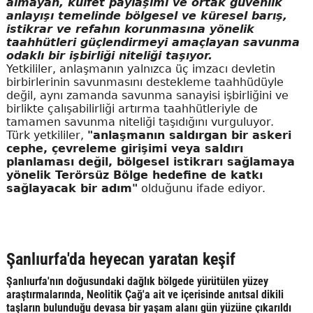
almayan, külfet paylaşımı ve ortak güvenlik
anlayışı temelinde bölgesel ve küresel barış,
istikrar ve refahın korunmasına yönelik
taahhütleri güçlendirmeyi amaçlayan savunma
odaklı bir işbirliği niteliği taşıyor.
Yetkililer, anlaşmanın yalnızca üç imzacı devletin
birbirlerinin savunmasını destekleme taahhüdüyle
değil, aynı zamanda savunma sanayisi işbirliğini ve
birlikte çalışabilirliği artırma taahhütleriyle de
tamamen savunma niteliği taşıdığını vurguluyor.
Türk yetkililer,
"anlaşmanın saldırgan bir askeri
cephe, çevreleme girişimi veya saldırı
planlaması değil, bölgesel istikrarı sağlamaya
yönelik Terörsüz Bölge hedefine de katkı
sağlayacak bir adım"
olduğunu ifade ediyor.
Şanlıurfa'da heyecan yaratan keşif
Şanlıurfa'nın doğusundaki dağlık bölgede yürütülen yüzey
araştırmalarında, Neolitik Çağ'a ait ve içerisinde anıtsal dikili
taşların bulunduğu devasa bir yaşam alanı gün yüzüne çıkarıldı