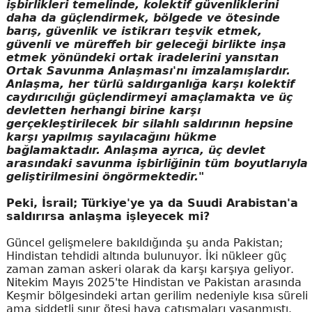
işbirlikleri temelinde, kolektif güvenliklerini
daha da güçlendirmek, bölgede ve ötesinde
barış, güvenlik ve istikrarı teşvik etmek,
güvenli ve müreffeh bir geleceği birlikte inşa
etmek yönündeki ortak iradelerini yansıtan
Ortak Savunma Anlaşması'nı imzalamışlardır.
Anlaşma, her türlü saldırganlığa karşı kolektif
caydırıcılığı güçlendirmeyi amaçlamakta ve üç
devletten herhangi birine karşı
gerçekleştirilecek bir silahlı saldırının hepsine
karşı yapılmış sayılacağını hükme
bağlamaktadır. Anlaşma ayrıca, üç devlet
arasındaki savunma işbirliğinin tüm boyutlarıyla
geliştirilmesini öngörmektedir."
Peki, İsrail; Türkiye'ye ya da Suudi Arabistan'a
saldırırsa anlaşma işleyecek mi?
Güncel gelişmelere bakıldığında şu anda Pakistan;
Hindistan tehdidi altında bulunuyor. İki nükleer güç
zaman zaman askeri olarak da karşı karşıya geliyor.
Nitekim Mayıs 2025'te Hindistan ve Pakistan arasında
Keşmir bölgesindeki artan gerilim nedeniyle kısa süreli
ama şiddetli sınır ötesi hava çatışmaları yaşanmıştı.