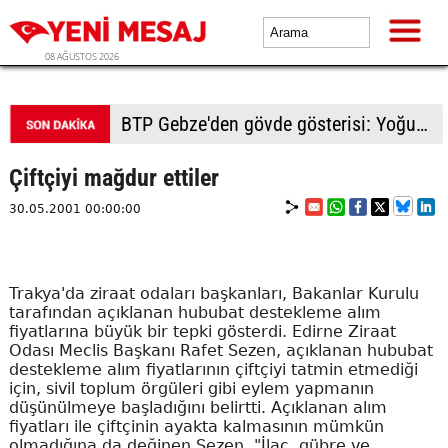
08 AĞUSTOS 2026
BTP Gebze'den gövde gösterisi: Yoğun katılımla yeni üyeler rozetlerini taktı
Çiftçiyi mağdur ettiler
30.05.2001 00:00:00
Trakya'da ziraat odaları başkanları, Bakanlar Kurulu
tarafından açıklanan hububat destekleme alım
fiyatlarına büyük bir tepki gösterdi. Edirne Ziraat
Odası Meclis Başkanı Rafet Sezen, açıklanan hububat
destekleme alım fiyatlarının çiftçiyi tatmin etmediği
için, sivil toplum örgüleri gibi eylem yapmanın
düşünülmeye başladığını belirtti. Açıklanan alım
fiyatları ile çiftçinin ayakta kalmasının mümkün
olmadığına da değinen Sezen, "İlaç, gübre ve