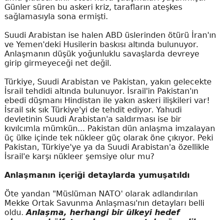
Günler süren bu askeri kriz, tarafların ateşkes
sağlamasıyla sona ermişti.
Suudi Arabistan ise halen ABD üslerinden ötürü İran'ın
ve Yemen'deki Husilerin baskısı altında bulunuyor.
Anlaşmanın düşük yoğunluklu savaşlarda devreye
girip girmeyeceği net değil.
Türkiye, Suudi Arabistan ve Pakistan, yakın gelecekte
İsrail tehdidi altında bulunuyor. İsrail'in Pakistan'ın
ebedi düşmanı Hindistan ile yakın askeri ilişkileri var!
İsrail sık sık Türkiye'yi de tehdit ediyor. Yahudi
devletinin Suudi Arabistan'a saldırması ise bir
kıvılcımla mümkün... Pakistan dün anlaşma imzalayan
üç ülke içinde tek nükleer güç olarak öne çıkıyor. Peki
Pakistan, Türkiye'ye ya da Suudi Arabistan'a özellikle
İsrail'e karşı nükleer şemsiye olur mu?
Anlaşmanın içeriği detaylarda yumuşatıldı
Öte yandan "Müslüman NATO' olarak adlandırılan
Mekke Ortak Savunma Anlaşması'nın detayları belli
oldu.
Anlaşma, herhangi bir ülkeyi hedef