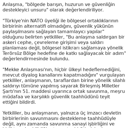
Anlaşma, "bölgede barışın, huzurun ve güvenliğin
destekleyici unsuru" olarak değerlendiriliyor.
"Türkiye'nin NATO üyeliği ile bölgesel ortaklıklarının
birbirinin alternatifi olmadığını, güvenlik yükünün
paylaşılmasını sağlayan tamamlayıcı yapılar"
olduğunu belirten yetkililer, "Bu anlaşma saldırgan bir
askeri cephe, çevreleme girişimi veya saldırı
planlaması değil, bölgesel istikrarı sağlamaya yönelik
Terörsüz Bölge hedefine de katkı sağlayacak bir adım"
değerlendirmesinde bulundu.
"Mekke Anlaşması'nın, hiçbir ülkeyi hedeflemediğini,
mevcut diyalog kanallarını kapatmadığını" vurgulayan
yetkililer, anlaşmanın, taraflardan birine yönelik silahlı
saldırıyı tümüne yapılmış sayarak Birleşmiş Milletler
Şartı'nın 51. maddesi uyarınca ortak savunma, meşru
müdafaa ve karşılıklı güvenlik taahhüdünü teyit
ettiğini bildirdi.
Yetkililer, bu anlaşmanın, yalnızca üç imzacı devletin
birbirlerinin savunmasını destekleme taahhüdüyle
değil, aynı zamanda savunma sanayi işbirliğini ve