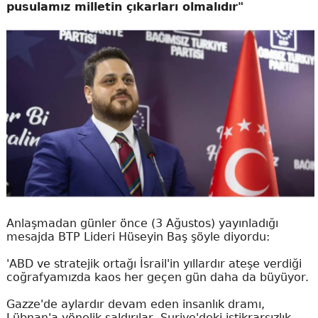
pusulamız milletin çıkarları olmalıdır"
Anlaşmadan günler önce (3 Ağustos) yayınladığı
mesajda BTP Lideri Hüseyin Baş şöyle diyordu:
'ABD ve stratejik ortağı İsrail'in yıllardır ateşe verdiği
coğrafyamızda kaos her geçen gün daha da büyüyor.
Gazze'de aylardır devam eden insanlık dramı,
Lübnan'a yönelik saldırılar, Suriye'deki istikrarsızlık,