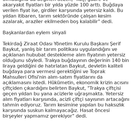
akaryakıt fiyatları bir yılda yüzde 100 arttı. Buğdaya
verilen fiyat ise, girdiler karşısında yetersiz kaldı. Bu
yıldan itibaren, tarım sektöründe çalışan kesim
azalarak, araziler ekilmeden boş kalabilir" dedi.
Başkanlardan eylem sinyali
Tekirdağ Ziraat Odası Yönetim Kurulu Başkanı Şerif
Baykut, yanlış bir tarım politikası uygulandığını ve
açıklanan hububat destekleme alım fiyatının yetersiz
olduğunu söyledi. Trakya buğdayının değerinin 140 bin
liraya geldiğini de hatırlatan Baykut, devletin kaliteli
buğdaya para vermesi gerektiğini ve Toprak
Mahsulleri Ofisi'nin alım-satım fiyatlarını da
açıklamasını istedi. Hükümetin, ekonomik krizin acısını
çiftçiden çıkardığını belirten Baykut, "Trakya çiftçisi
geçen yıldan bu yana acizlerle uğraşmakta. Yetersiz
alım fiyatları karşısında, acizli çiftçi sayısının artacağını
tahmin ediyoruz. Tarım kesimine yapılan bu haksızlık
karşısında suskun kalmayacağız. Hasat öncesi
birşeyler yapmamız gerekiyor" dedi.