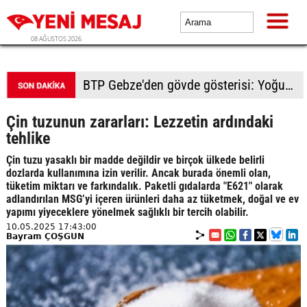
08 AĞUSTOS 2026
BTP Kocaeli'den Darıca çıkarması: Esnaf ve derneklerden yoğun ilgi
Çin tuzunun zararları: Lezzetin ardındaki
tehlike
Çin tuzu yasaklı bir madde değildir ve birçok ülkede belirli
dozlarda kullanımına izin verilir. Ancak burada önemli olan,
tüketim miktarı ve farkındalık. Paketli gıdalarda "E621" olarak
adlandırılan MSG’yi içeren ürünleri daha az tüketmek, doğal ve ev
yapımı yiyeceklere yönelmek sağlıklı bir tercih olabilir.
10.05.2025 17:43:00
Bayram ÇOŞGUN