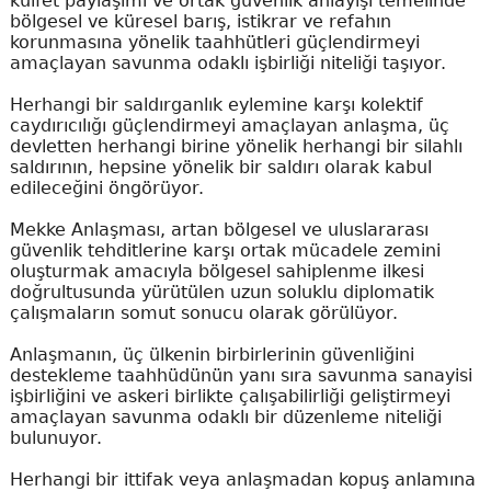
külfet paylaşımı ve ortak güvenlik anlayışı temelinde
bölgesel ve küresel barış, istikrar ve refahın
korunmasına yönelik taahhütleri güçlendirmeyi
amaçlayan savunma odaklı işbirliği niteliği taşıyor.
Herhangi bir saldırganlık eylemine karşı kolektif
caydırıcılığı güçlendirmeyi amaçlayan anlaşma, üç
devletten herhangi birine yönelik herhangi bir silahlı
saldırının, hepsine yönelik bir saldırı olarak kabul
edileceğini öngörüyor.
Mekke Anlaşması, artan bölgesel ve uluslararası
güvenlik tehditlerine karşı ortak mücadele zemini
oluşturmak amacıyla bölgesel sahiplenme ilkesi
doğrultusunda yürütülen uzun soluklu diplomatik
çalışmaların somut sonucu olarak görülüyor.
Anlaşmanın, üç ülkenin birbirlerinin güvenliğini
destekleme taahhüdünün yanı sıra savunma sanayisi
işbirliğini ve askeri birlikte çalışabilirliği geliştirmeyi
amaçlayan savunma odaklı bir düzenleme niteliği
bulunuyor.
Herhangi bir ittifak veya anlaşmadan kopuş anlamına