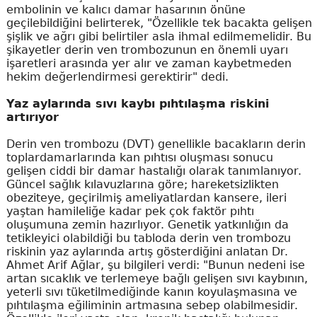
embolinin ve kalıcı damar hasarının önüne
geçilebildiğini belirterek, "Özellikle tek bacakta gelişen
şişlik ve ağrı gibi belirtiler asla ihmal edilmemelidir. Bu
şikayetler derin ven trombozunun en önemli uyarı
işaretleri arasında yer alır ve zaman kaybetmeden
hekim değerlendirmesi gerektirir" dedi.
Yaz aylarında sıvı kaybı pıhtılaşma riskini
artırıyor
Derin ven trombozu (DVT) genellikle bacakların derin
toplardamarlarında kan pıhtısı oluşması sonucu
gelişen ciddi bir damar hastalığı olarak tanımlanıyor.
Güncel sağlık kılavuzlarına göre; hareketsizlikten
obeziteye, geçirilmiş ameliyatlardan kansere, ileri
yaştan hamileliğe kadar pek çok faktör pıhtı
oluşumuna zemin hazırlıyor. Genetik yatkınlığın da
tetikleyici olabildiği bu tabloda derin ven trombozu
riskinin yaz aylarında artış gösterdiğini anlatan Dr.
Ahmet Arif Ağlar, şu bilgileri verdi: "Bunun nedeni ise
artan sıcaklık ve terlemeye bağlı gelişen sıvı kaybının,
yeterli sıvı tüketilmediğinde kanın koyulaşmasına ve
pıhtılaşma eğiliminin artmasına sebep olabilmesidir.