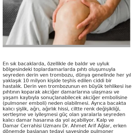
En sık bacaklarda, özellikle de baldır ve uyluk
bölgesindeki toplardamarlarda pıhtı oluşumuyla
seyreden derin ven trombozu, dünya genelinde her yıl
yaklaşık 10 milyon kişide teşhis edilen ciddi bir
hastalık. Derin ven trombozunun en büyük tehlikesi ise
pıhtının koparak akciğer damarlarına ulaşması ve
yaşam kaybıyla sonuçlanabilecek akciğer embolisine
(pulmoner emboli) neden olabilmesi. Ayrıca bacakta
kalıcı şişlik, ağrı, ağırlık hissi, ciltte renk değişikliği,
sertleşme ve iyileşmesi güç olan yaralarla seyreden
kalıcı damar hasarına da yol açabiliyor. Kalp ve
Damar Cerrahisi Uzmanı Dr. Ahmet Arif Ağlar, erken
dönemde başlanan tedavi sayesinde pulmoner