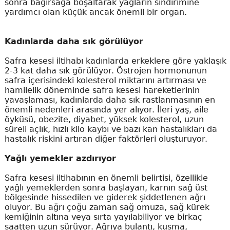
sonra bağırsağa boşaltarak yağların sindirimine
yardımcı olan küçük ancak önemli bir organ.
Kadınlarda daha sık görülüyor
Safra kesesi iltihabı kadınlarda erkeklere göre yaklaşık
2-3 kat daha sık görülüyor. Östrojen hormonunun
safra içerisindeki kolesterol miktarını artırması ve
hamilelik döneminde safra kesesi hareketlerinin
yavaşlaması, kadınlarda daha sık rastlanmasının en
önemli nedenleri arasında yer alıyor. İleri yaş, aile
öyküsü, obezite, diyabet, yüksek kolesterol, uzun
süreli açlık, hızlı kilo kaybı ve bazı kan hastalıkları da
hastalık riskini artıran diğer faktörleri oluşturuyor.
Yağlı yemekler azdırıyor
Safra kesesi iltihabının en önemli belirtisi, özellikle
yağlı yemeklerden sonra başlayan, karnın sağ üst
bölgesinde hissedilen ve giderek şiddetlenen ağrı
oluyor. Bu ağrı çoğu zaman sağ omuza, sağ kürek
kemiğinin altına veya sırta yayılabiliyor ve birkaç
saatten uzun sürüyor. Ağrıya bulantı, kusma,