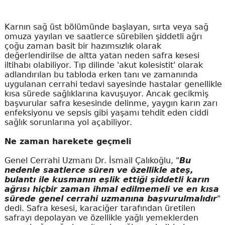
Karnın sağ üst bölümünde başlayan, sırta veya sağ
omuza yayılan ve saatlerce sürebilen şiddetli ağrı
çoğu zaman basit bir hazımsızlık olarak
değerlendirilse de altta yatan neden safra kesesi
iltihabı olabiliyor. Tıp dilinde 'akut kolesistit' olarak
adlandırılan bu tabloda erken tanı ve zamanında
uygulanan cerrahi tedavi sayesinde hastalar genellikle
kısa sürede sağlıklarına kavuşuyor. Ancak gecikmiş
başvurular safra kesesinde delinme, yaygın karın zarı
enfeksiyonu ve sepsis gibi yaşamı tehdit eden ciddi
sağlık sorunlarına yol açabiliyor.
Ne zaman harekete geçmeli
Genel Cerrahi Uzmanı Dr. İsmail Çalıkoğlu, "
Bu
nedenle saatlerce süren ve özellikle ateş,
bulantı ile kusmanın eşlik ettiği şiddetli karın
ağrısı hiçbir zaman ihmal edilmemeli ve en kısa
sürede genel cerrahi uzmanına başvurulmalıdır
"
dedi. Safra kesesi, karaciğer tarafından üretilen
safrayı depolayan ve özellikle yağlı yemeklerden