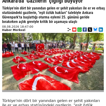
Ankara'da ‘Gazilerin’ çığlığı büyüyor
Türkiye'nin dört bir yanından gelen er şehit yakınları ile er ve erbaş
statüsündeki gazilerin, "eşit özlük hakları" talebiyle Ankara
Güvenpark'ta başlattığı oturma eylemi 25. gününü geride
bırakırken açlık greviyle kritik bir aşamaya ulaştı
08.08.2026 18:47:00
Haber Merkezi
Türkiye'nin dört bir yanından gelen er şehit yakınları
ile er ve erbaş statüsündeki gazilerin, "eşit özlük