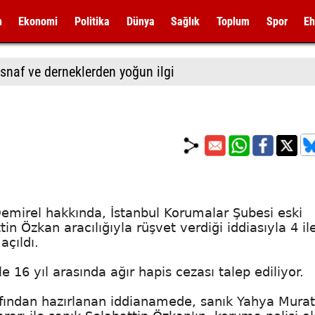
m
Ekonomi
Politika
Dünya
Sağlık
Toplum
Spor
Eh
snaf ve derneklerden yoğun ilgi
emirel hakkında, İstanbul Korumalar Şubesi eski
in Özkan aracılığıyla rüşvet verdiği iddiasıyla 4 il
açıldı.
 16 yıl arasında ağır hapis cezası talep ediliyor.
afından hazırlanan iddianamede, sanık Yahya Murat