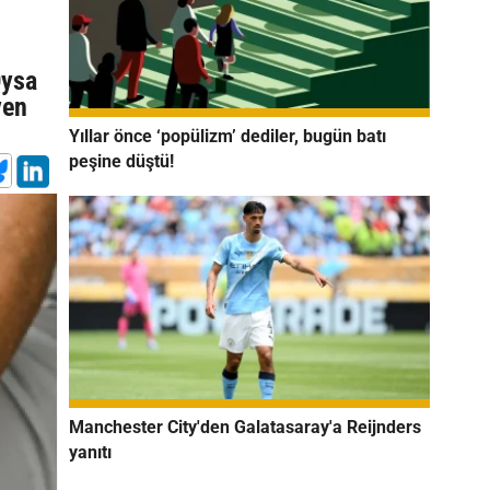
Oysa
ven
Yıllar önce ‘popülizm’ dediler, bugün batı
peşine düştü!
Manchester City'den Galatasaray'a Reijnders
yanıtı