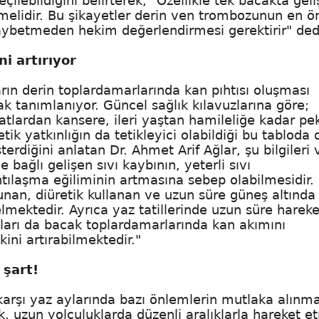
ilebildiğini belirterek, "Özellikle tek bacakta gel
lmemelidir. Bu şikayetler derin ven trombozunun en 
kaybetmeden hekim değerlendirmesi gerektirir" ded
ni artırıyor
ın derin toplardamarlarında kan pıhtısı oluşması
ak tanımlanıyor. Güncel sağlık kılavuzlarına göre;
yatlardan kansere, ileri yaştan hamileliğe kadar pe
ik yatkınlığın da tetikleyici olabildiği bu tabloda 
erdiğini anlatan Dr. Ahmet Arif Ağlar, şu bilgileri 
bağlı gelişen sıvı kaybının, yeterli sıvı
tılaşma eğiliminin artmasına sebep olabilmesidir.
ulunan, diüretik kullanan ve uzun süre güneş altında
elmektedir. Ayrıca yaz tatillerinde uzun süre hareke
ları da bacak toplardamarlarında kan akımını
ini artırabilmektedir."
 şart!
karşı yaz aylarında bazı önlemlerin mutlaka alınma
ek, uzun yolculuklarda düzenli aralıklarla hareket e