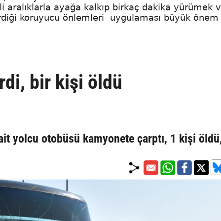
rli aralıklarla ayağa kalkıp birkaç dakika yürümek 
nerdiği koruyucu önlemleri uygulaması büyük önem
i, bir kişi öldü
ait yolcu otobüsü kamyonete çarptı, 1 kişi öldü