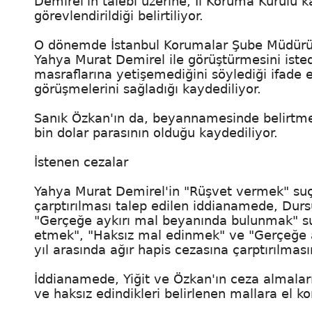
Demirel'in talebi üzerine, İl Koruma Kurulu ka
görevlendirildiği belirtiliyor.
O dönemde İstanbul Korumalar Şube Müdürü o
Yahya Murat Demirel ile görüştürmesini isted
masraflarına yetişemediğini söylediği ifade e
görüşmelerini sağladığı kaydediliyor.
Sanık Özkan'ın da, beyannamesinde belirtme
bin dolar parasının olduğu kaydediliyor.
İstenen cezalar
Yahya Murat Demirel'in "Rüşvet vermek" suçu
çarptırılması talep edilen iddianamede, Durs
"Gerçeğe aykırı mal beyanında bulunmak" suç
etmek", "Haksız mal edinmek" ve "Gerçeğe a
yıl arasında ağır hapis cezasına çarptırılmasın
İddianamede, Yiğit ve Özkan'ın ceza almal
ve haksız edindikleri belirlenen mallara el 