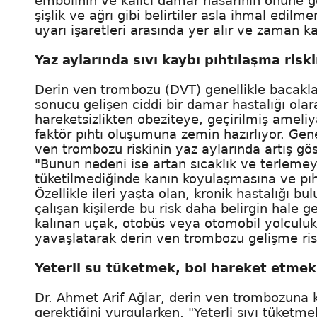
embolinin ve kalıcı damar hasarının önüne geç
şişlik ve ağrı gibi belirtiler asla ihmal edi
uyarı işaretleri arasında yer alır ve zaman 
Yaz aylarında sıvı kaybı pıhtılaşma riski
Derin ven trombozu (DVT) genellikle bacaklar
sonucu gelişen ciddi bir damar hastalığı olar
hareketsizlikten obeziteye, geçirilmiş ameli
faktör pıhtı oluşumuna zemin hazırlıyor. Genet
ven trombozu riskinin yaz aylarında artış göst
"Bunun nedeni ise artan sıcaklık ve terlemeye 
tüketilmediğinde kanın koyulaşmasına ve pıh
Özellikle ileri yaşta olan, kronik hastalığı b
çalışan kişilerde bu risk daha belirgin hale g
kalınan uçak, otobüs veya otomobil yolculuk
yavaşlatarak derin ven trombozu gelişme risk
Yeterli su tüketmek, bol hareket etmek
Dr. Ahmet Arif Ağlar, derin ven trombozuna 
gerektiğini vurgularken, "Yeterli sıvı tüketm