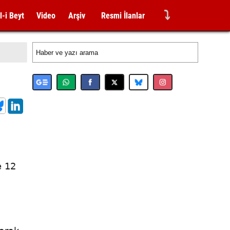
⤵
l-i Beyt
Video
Arşiv
Resmi İlanlar
e 12