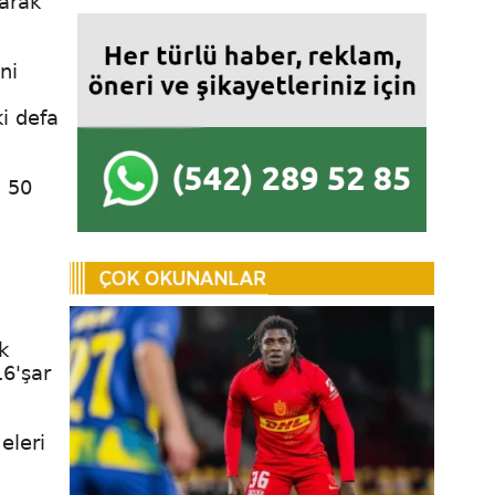
larak
ni
ki defa
a 50
k
6'şar
eleri