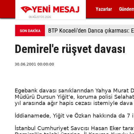
Yazarlar
Günde
08 AĞUSTOS 2026
BTP Kocaeli'den Darıca çıkarması: E
Demirel'e rüşvet davası
30.06.2001 00:00:00
Egebank davası sanıklarından Yahya Murat D
Müdürü Dursun Yiğit'e, koruma polisi Selahatt
yıl arasında ağır hapis cezası istemiyle dava 
İddianamede, Yiğit ve Özkan hakkında da 7 ile
İstanbul Cumhuriyet Savcısı Hasan Eker tar