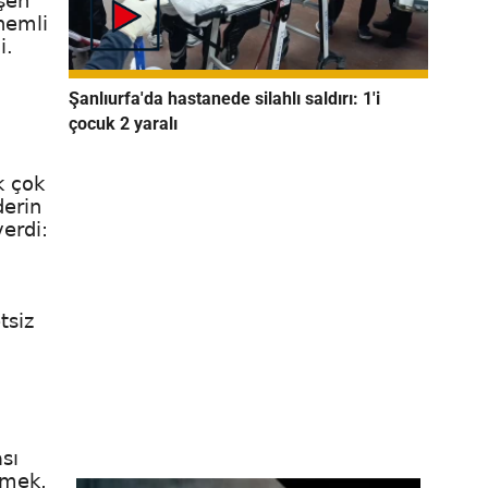
işen
önemli
i.
Şanlıurfa'da hastanede silahlı saldırı: 1'i
çocuk 2 yaralı
k çok
derin
verdi:
tsiz
sı
tmek,