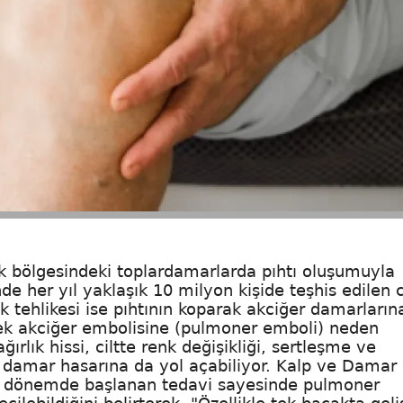
luk bölgesindeki toplardamarlarda pıhtı oluşumuyla
 her yıl yaklaşık 10 milyon kişide teşhis edilen c
 tehlikesi ise pıhtının koparak akciğer damarların
ek akciğer embolisine (pulmoner emboli) neden
ağırlık hissi, ciltte renk değişikliği, sertleşme ve
ı damar hasarına da yol açabiliyor. Kalp ve Damar
en dönemde başlanan tedavi sayesinde pulmoner