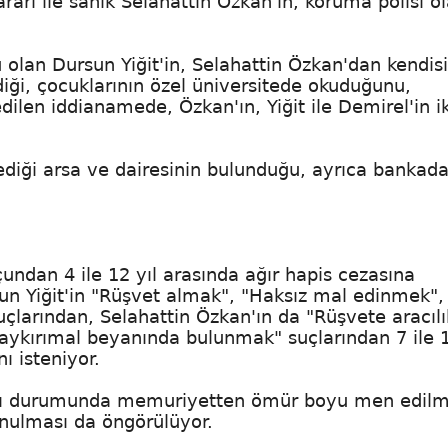
rarı ile sanık Selahattin Özkan'ın, koruma polisi o
lan Dursun Yiğit'in, Selahattin Özkan'dan kendisi
iği, çocuklarının özel üniversitede okuduğunu,
dilen iddianamede, Özkan'ın, Yiğit ile Demirel'in i
diği arsa ve dairesinin bulunduğu, ayrıca bankad
ndan 4 ile 12 yıl arasında ağır hapis cezasına
un Yiğit'in "Rüşvet almak", "Haksız mal edinmek",
larından, Selahattin Özkan'ın da "Rüşvete aracılı
ykırımal beyanında bulunmak" suçlarından 7 ile 1
ı isteniyor.
arı durumunda memuriyetten ömür boyu men edilm
konulması da öngörülüyor.