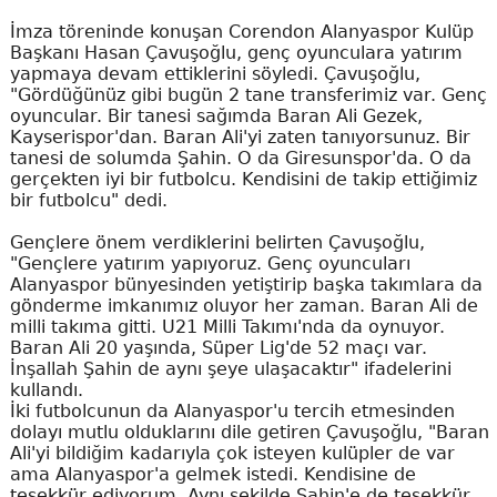
İmza töreninde konuşan Corendon Alanyaspor Kulüp
Başkanı Hasan Çavuşoğlu, genç oyunculara yatırım
yapmaya devam ettiklerini söyledi. Çavuşoğlu,
"Gördüğünüz gibi bugün 2 tane transferimiz var. Genç
oyuncular. Bir tanesi sağımda Baran Ali Gezek,
Kayserispor'dan. Baran Ali'yi zaten tanıyorsunuz. Bir
tanesi de solumda Şahin. O da Giresunspor'da. O da
gerçekten iyi bir futbolcu. Kendisini de takip ettiğimiz
bir futbolcu" dedi.
Gençlere önem verdiklerini belirten Çavuşoğlu,
"Gençlere yatırım yapıyoruz. Genç oyuncuları
Alanyaspor bünyesinden yetiştirip başka takımlara da
gönderme imkanımız oluyor her zaman. Baran Ali de
milli takıma gitti. U21 Milli Takımı'nda da oynuyor.
Baran Ali 20 yaşında, Süper Lig'de 52 maçı var.
İnşallah Şahin de aynı şeye ulaşacaktır" ifadelerini
kullandı.
İki futbolcunun da Alanyaspor'u tercih etmesinden
dolayı mutlu olduklarını dile getiren Çavuşoğlu, "Baran
Ali'yi bildiğim kadarıyla çok isteyen kulüpler de var
ama Alanyaspor'a gelmek istedi. Kendisine de
teşekkür ediyorum. Aynı şekilde Şahin'e de teşekkür