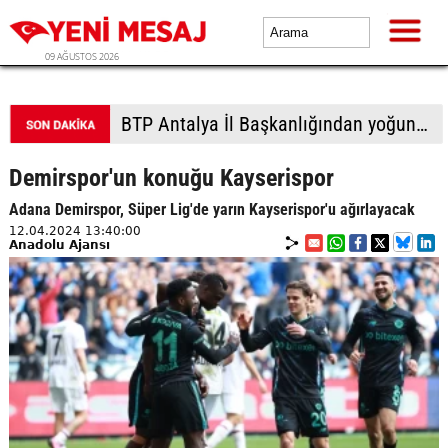
09 AĞUSTOS 2026
BTP Gaziantep teşkilatından taziye ziyareti: Cevizli köyü halkıyla buluşma
Demirspor'un konuğu Kayserispor
Adana Demirspor, Süper Lig'de yarın Kayserispor'u ağırlayacak
12.04.2024 13:40:00
Anadolu Ajansı