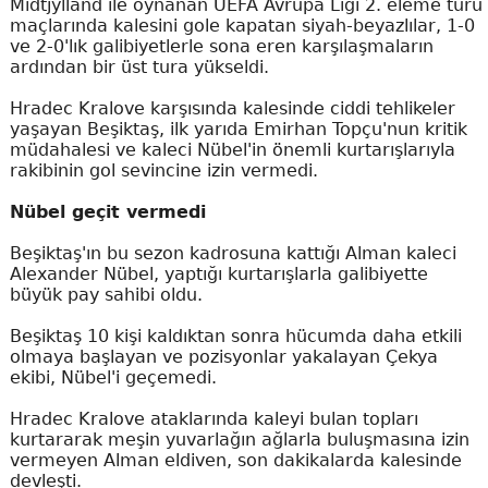
Midtjylland ile oynanan UEFA Avrupa Ligi 2. eleme turu
maçlarında kalesini gole kapatan siyah-beyazlılar, 1-0
ve 2-0'lık galibiyetlerle sona eren karşılaşmaların
ardından bir üst tura yükseldi.
Hradec Kralove karşısında kalesinde ciddi tehlikeler
yaşayan Beşiktaş, ilk yarıda Emirhan Topçu'nun kritik
müdahalesi ve kaleci Nübel'in önemli kurtarışlarıyla
rakibinin gol sevincine izin vermedi.
Nübel geçit vermedi
Beşiktaş'ın bu sezon kadrosuna kattığı Alman kaleci
Alexander Nübel, yaptığı kurtarışlarla galibiyette
büyük pay sahibi oldu.
Beşiktaş 10 kişi kaldıktan sonra hücumda daha etkili
olmaya başlayan ve pozisyonlar yakalayan Çekya
ekibi, Nübel'i geçemedi.
Hradec Kralove ataklarında kaleyi bulan topları
kurtararak meşin yuvarlağın ağlarla buluşmasına izin
vermeyen Alman eldiven, son dakikalarda kalesinde
devleşti.