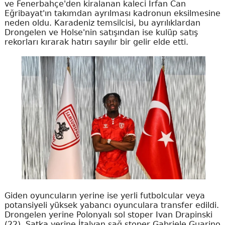
ve Fenerbahçe'den kiralanan kaleci İrfan Can
Eğribayat'ın takımdan ayrılması kadronun eksilmesine
neden oldu. Karadeniz temsilcisi, bu ayrılıklardan
Drongelen ve Holse'nin satışından ise kulüp satış
rekorları kırarak hatırı sayılır bir gelir elde etti.
Giden oyuncuların yerine ise yerli futbolcular veya
potansiyeli yüksek yabancı oyunculara transfer edildi.
Drongelen yerine Polonyalı sol stoper Ivan Drapinski
(22), Satka yerine İtalyan sağ stoper Gabriele Guarino