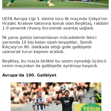
UEFA Avrupa Ligi 3. eleme turu ilk maçında Çekya'nın
Hradec Kralove takımına konuk olan Beşiktaş, rakibini
1-0 yenerek rövanş öncesinde avantaj sağladı.
İlk yarısı golsüz tamamlanan mücadelenin ikinci
yarısında 10 kişi kalan siyah-beyazlılar, Semih
Kılıçsoy'un 80. dakikada attığı golle galibiyete
uzanarak turun kapısını araladı.
Beşiktaş, bu maçla birlikte bu sezon oynadığı üçüncü
resmi maçından da galibiyetle ayrılmayı başardı.
Avrupa'da 100. Galibiyet