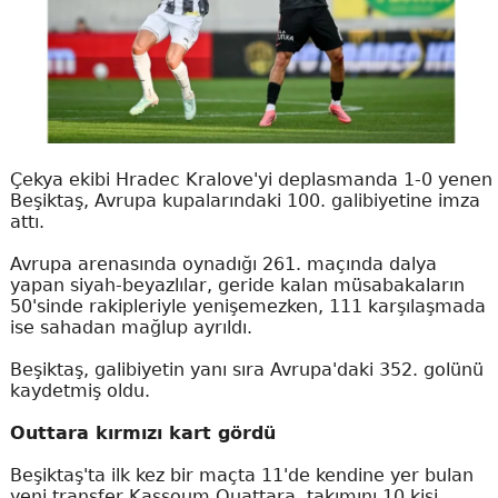
Çekya ekibi Hradec Kralove'yi deplasmanda 1-0 yenen
Beşiktaş, Avrupa kupalarındaki 100. galibiyetine imza
attı.
Avrupa arenasında oynadığı 261. maçında dalya
yapan siyah-beyazlılar, geride kalan müsabakaların
50'sinde rakipleriyle yenişemezken, 111 karşılaşmada
ise sahadan mağlup ayrıldı.
Beşiktaş, galibiyetin yanı sıra Avrupa'daki 352. golünü
kaydetmiş oldu.
Outtara kırmızı kart gördü
Beşiktaş'ta ilk kez bir maçta 11'de kendine yer bulan
yeni transfer Kassoum Ouattara, takımını 10 kişi