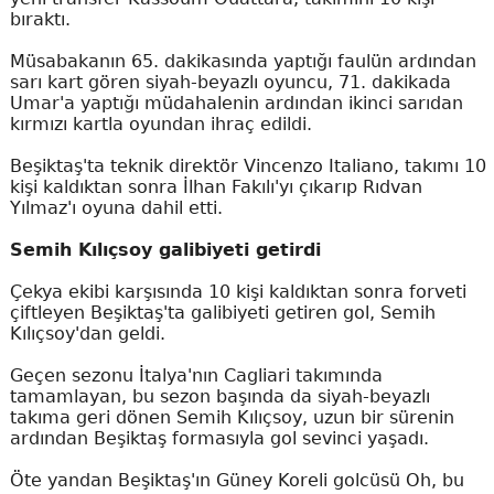
bıraktı.
Müsabakanın 65. dakikasında yaptığı faulün ardından
sarı kart gören siyah-beyazlı oyuncu, 71. dakikada
Umar'a yaptığı müdahalenin ardından ikinci sarıdan
kırmızı kartla oyundan ihraç edildi.
Beşiktaş'ta teknik direktör Vincenzo Italiano, takımı 10
kişi kaldıktan sonra İlhan Fakılı'yı çıkarıp Rıdvan
Yılmaz'ı oyuna dahil etti.
Semih Kılıçsoy galibiyeti getirdi
Çekya ekibi karşısında 10 kişi kaldıktan sonra forveti
çiftleyen Beşiktaş'ta galibiyeti getiren gol, Semih
Kılıçsoy'dan geldi.
Geçen sezonu İtalya'nın Cagliari takımında
tamamlayan, bu sezon başında da siyah-beyazlı
takıma geri dönen Semih Kılıçsoy, uzun bir sürenin
ardından Beşiktaş formasıyla gol sevinci yaşadı.
Öte yandan Beşiktaş'ın Güney Koreli golcüsü Oh, bu