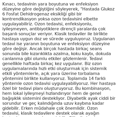
Kınacı, tedavinin yara boyutuna ve enfeksiyon
düzeyine göre değiştiğini söyleyerek, "Hastada Glukoz
6 Fosfat Dehidrogenaz eksikliği gibi bir
kontrendikasyon yoksa ozon tedavisini elbette
uygulayabiliriz. Ozon tedavisi, enfeksiyonlu,
iyileşmeyen, antibiyotiklere dirençli yaralarda çok
başarılı sonuçlar veriyor. Klasik tedaviler ile birlikte
hastaya uygun doz ve sürede uyguluyoruz. Uygulanan
tedavi ise yaranın boyutuna ve enfeksiyon düzeyine
göre değişir. Ancak birçok hastada birkaç seans
sonunda bile kızarıklıkta azalma, koku kaybı, dokuda
canlanma gibi olumlu etkiler gözlemlenir. Tedavi
genellikle haftada birkaç kez uygulanır. Biz ozon
uygulamalarında hızlı etki oluşturmak için sistemik
etkili yöntemlerle, açık yara üzerine torbalama
yöntemini birlikte kullanıyoruz. Toplamda 14 farklı
yöntemle ozon tedavisi uygulayabiliyoruz. Her hastaya
özel bir tedavi planı oluşturuyoruz. Bu kombinasyon,
hem lokal iyileşmeyi hızlandırıyor hem de genel
bağışıklık sistemini destekliyor. Diyabetik ayak ciddi bir
sorundur ve geç kalındığında uzuv kaybına kadar
gidebilir. Erken müdahale çok önemlidir. Ozon
tedavisi, klasik tedavilere destek olarak ayağın