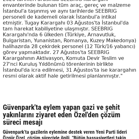
envanterinde bulunan tüm araç, gereç ve malzeme
İstanbul'a taşınmış ve aynı tarihlerde SEEBRIG
personeli de kademeli olarak İstanbul'a intikal
etmiştir. Tugay Karargahı 03 Ağustos'ta İstanbul'da
tam harekat kabiliyetine ulaşmıştır. SEEBRIG
Karargahı'nda 6 ülkeden (Türkiye, Arnavutluk,
Bulgaristan, Yunanistan, Romanya, Kuzey Makedonya)
halihazırda 28 çekirdek personel (12 Türk/16 yabancı)
görev yapmaktadır. 27 Ağustos'ta SEEBRIG
Karargahının Aktivasyon, Komuta Devir Teslim ve
27'nci Kuruluş Yıldönümü törenlerinin birlikte
İstanbul'da icra edilmesi, 31 Ağustos'ta ise karargahın
resmi olarak aktif hale getirilmesi planlanmıştır."
Güvenpark'ta eylem yapan gazi ve şehit
yakınlarını ziyaret eden Özel'den çözüm
süreci mesajı
Güvenpark'ta gazilerin eylemine destek veren Yeni Parti lideri
Özgür Özel, çözüm süreciyle ilgili, "Bütün hassasiyetleri takip