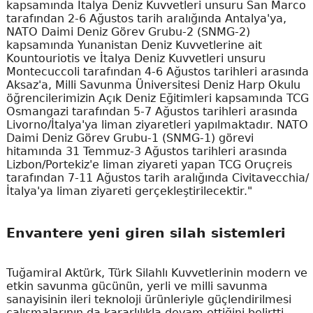
kapsamında İtalya Deniz Kuvvetleri unsuru San Marco
tarafından 2-6 Ağustos tarih aralığında Antalya'ya,
NATO Daimi Deniz Görev Grubu-2 (SNMG-2)
kapsamında Yunanistan Deniz Kuvvetlerine ait
Kountouriotis ve İtalya Deniz Kuvvetleri unsuru
Montecuccoli tarafından 4-6 Ağustos tarihleri arasında
Aksaz'a, Milli Savunma Üniversitesi Deniz Harp Okulu
öğrencilerimizin Açık Deniz Eğitimleri kapsamında TCG
Osmangazi tarafından 5-7 Ağustos tarihleri arasında
Livorno/İtalya'ya liman ziyaretleri yapılmaktadır. NATO
Daimi Deniz Görev Grubu-1 (SNMG-1) görevi
hitamında 31 Temmuz-3 Ağustos tarihleri arasında
Lizbon/Portekiz'e liman ziyareti yapan TCG Oruçreis
tarafından 7-11 Ağustos tarih aralığında Civitavecchia/
İtalya'ya liman ziyareti gerçekleştirilecektir."
Envantere yeni giren silah sistemleri
Tuğamiral Aktürk, Türk Silahlı Kuvvetlerinin modern ve
etkin savunma gücünün, yerli ve milli savunma
sanayisinin ileri teknoloji ürünleriyle güçlendirilmesi
çalışmalarının da kararlılıkla devam ettiğini belirtti.