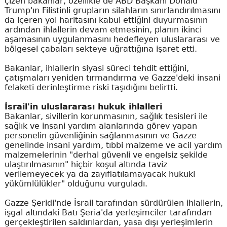
çizen bakanlar, özellikle de ABD Başkanı Donald
Trump'ın Filistinli grupların silahların sınırlandırılmasını
da içeren yol haritasını kabul ettiğini duyurmasının
ardından ihlallerin devam etmesinin, planın ikinci
aşamasının uygulanmasını hedefleyen uluslararası ve
bölgesel çabaları sekteye uğrattığına işaret etti.
Bakanlar, ihlallerin siyasi süreci tehdit ettiğini,
çatışmaları yeniden tırmandırma ve Gazze'deki insani
felaketi derinleştirme riski taşıdığını belirtti.
İsrail'in uluslararası hukuk ihlalleri
Bakanlar, sivillerin korunmasının, sağlık tesisleri ile
sağlık ve insani yardım alanlarında görev yapan
personelin güvenliğinin sağlanmasının ve Gazze
genelinde insani yardım, tıbbi malzeme ve acil yardım
malzemelerinin "derhal güvenli ve engelsiz şekilde
ulaştırılmasının" hiçbir koşul altında taviz
verilemeyecek ya da zayıflatılamayacak hukuki
yükümlülükler" olduğunu vurguladı.
Gazze Şeridi'nde İsrail tarafından sürdürülen ihlallerin,
işgal altındaki Batı Şeria'da yerleşimciler tarafından
gerçekleştirilen saldırılardan, yasa dışı yerleşimlerin