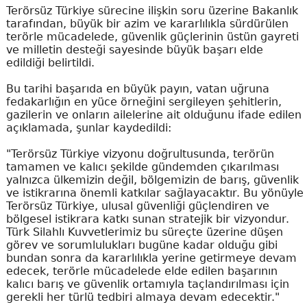
Terörsüz Türkiye sürecine ilişkin soru üzerine Bakanlık
tarafından, büyük bir azim ve kararlılıkla sürdürülen
terörle mücadelede, güvenlik güçlerinin üstün gayreti
ve milletin desteği sayesinde büyük başarı elde
edildiği belirtildi.
Bu tarihi başarıda en büyük payın, vatan uğruna
fedakarlığın en yüce örneğini sergileyen şehitlerin,
gazilerin ve onların ailelerine ait olduğunu ifade edilen
açıklamada, şunlar kaydedildi:
"Terörsüz Türkiye vizyonu doğrultusunda, terörün
tamamen ve kalıcı şekilde gündemden çıkarılması
yalnızca ülkemizin değil, bölgemizin de barış, güvenlik
ve istikrarına önemli katkılar sağlayacaktır. Bu yönüyle
Terörsüz Türkiye, ulusal güvenliği güçlendiren ve
bölgesel istikrara katkı sunan stratejik bir vizyondur.
Türk Silahlı Kuvvetlerimiz bu süreçte üzerine düşen
görev ve sorumlulukları bugüne kadar olduğu gibi
bundan sonra da kararlılıkla yerine getirmeye devam
edecek, terörle mücadelede elde edilen başarının
kalıcı barış ve güvenlik ortamıyla taçlandırılması için
gerekli her türlü tedbiri almaya devam edecektir."