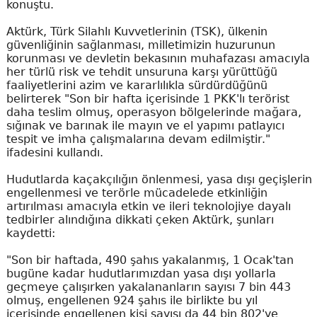
konuştu.
Aktürk, Türk Silahlı Kuvvetlerinin (TSK), ülkenin
güvenliğinin sağlanması, milletimizin huzurunun
korunması ve devletin bekasının muhafazası amacıyla
her türlü risk ve tehdit unsuruna karşı yürüttüğü
faaliyetlerini azim ve kararlılıkla sürdürdüğünü
belirterek "Son bir hafta içerisinde 1 PKK'lı terörist
daha teslim olmuş, operasyon bölgelerinde mağara,
sığınak ve barınak ile mayın ve el yapımı patlayıcı
tespit ve imha çalışmalarına devam edilmiştir."
ifadesini kullandı.
Hudutlarda kaçakçılığın önlenmesi, yasa dışı geçişlerin
engellenmesi ve terörle mücadelede etkinliğin
artırılması amacıyla etkin ve ileri teknolojiye dayalı
tedbirler alındığına dikkati çeken Aktürk, şunları
kaydetti:
"Son bir haftada, 490 şahıs yakalanmış, 1 Ocak'tan
bugüne kadar hudutlarımızdan yasa dışı yollarla
geçmeye çalışırken yakalananların sayısı 7 bin 443
olmuş, engellenen 924 şahıs ile birlikte bu yıl
içerisinde engellenen kişi sayısı da 44 bin 802'ye