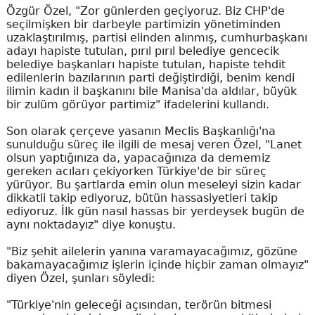
Özgür Özel, "Zor günlerden geçiyoruz. Biz CHP'de
seçilmişken bir darbeyle partimizin yönetiminden
uzaklaştırılmış, partisi elinden alınmış, cumhurbaşkanı
adayı hapiste tutulan, pırıl pırıl belediye gencecik
belediye başkanları hapiste tutulan, hapiste tehdit
edilenlerin bazılarının parti değiştirdiği, benim kendi
ilimin kadın il başkanını bile Manisa'da aldılar, büyük
bir zulüm görüyor partimiz" ifadelerini kullandı.
Son olarak çerçeve yasanın Meclis Başkanlığı'na
sunulduğu süreç ile ilgili de mesaj veren Özel, "Lanet
olsun yaptığınıza da, yapacağınıza da dememiz
gereken acıları çekiyorken Türkiye'de bir süreç
yürüyor. Bu şartlarda emin olun meseleyi sizin kadar
dikkatli takip ediyoruz, bütün hassasiyetleri takip
ediyoruz. İlk gün nasıl hassas bir yerdeysek bugün de
aynı noktadayız" diye konuştu.
"Biz şehit ailelerin yanına varamayacağımız, gözüne
bakamayacağımız işlerin içinde hiçbir zaman olmayız"
diyen Özel, şunları söyledi:
"Türkiye'nin geleceği açısından, terörün bitmesi