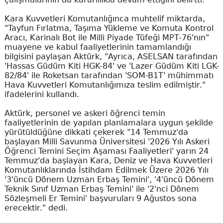
Kara Kuvvetleri Komutanlığınca muhtelif miktarda,
"Tayfun Fırlatma, Taşıma Yükleme ve Komuta Kontrol
Aracı, Karinalı Bot ile Milli Piyade Tüfeği MPT-76'nın"
muayene ve kabul faaliyetlerinin tamamlandığı
bilgisini paylaşan Aktürk, "Ayrıca, ASELSAN tarafından
'Hassas Güdüm Kiti HGK-84' ve 'Lazer Güdüm Kiti LGK-
82/84' ile Roketsan tarafından 'SOM-B1T' mühimmatı
Hava Kuvvetleri Komutanlığımıza teslim edilmiştir."
ifadelerini kullandı.
Aktürk, personel ve askeri öğrenci temin
faaliyetlerinin de yapılan planlamalara uygun şekilde
yürütüldüğüne dikkati çekerek "14 Temmuz'da
başlayan Milli Savunma Üniversitesi '2026 Yılı Askeri
Öğrenci Temini Seçim Aşaması Faaliyetleri' yarın 24
Temmuz'da başlayan Kara, Deniz ve Hava Kuvvetleri
Komutanlıklarında İstihdam Edilmek Üzere 2026 Yılı
'3'üncü Dönem Uzman Erbaş Temini', '4'üncü Dönem
Teknik Sınıf Uzman Erbaş Temini' ile '2'nci Dönem
Sözleşmeli Er Temini' başvuruları 9 Ağustos sona
erecektir." dedi.