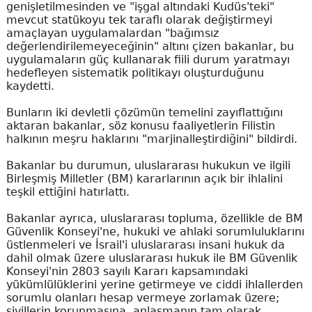
genişletilmesinden ve "işgal altındaki Kudüs'teki"
mevcut statükoyu tek taraflı olarak değiştirmeyi
amaçlayan uygulamalardan "bağımsız
değerlendirilemeyeceğinin" altını çizen bakanlar, bu
uygulamaların güç kullanarak fiili durum yaratmayı
hedefleyen sistematik politikayı oluşturduğunu
kaydetti.
Bunların iki devletli çözümün temelini zayıflattığını
aktaran bakanlar, söz konusu faaliyetlerin Filistin
halkının meşru haklarını "marjinalleştirdiğini" bildirdi.
Bakanlar bu durumun, uluslararası hukukun ve ilgili
Birleşmiş Milletler (BM) kararlarının açık bir ihlalini
teşkil ettiğini hatırlattı.
Bakanlar ayrıca, uluslararası topluma, özellikle de BM
Güvenlik Konseyi'ne, hukuki ve ahlaki sorumluluklarını
üstlenmeleri ve İsrail'i uluslararası insani hukuk da
dahil olmak üzere uluslararası hukuk ile BM Güvenlik
Konseyi'nin 2803 sayılı Kararı kapsamındaki
yükümlülüklerini yerine getirmeye ve ciddi ihlallerden
sorumlu olanları hesap vermeye zorlamak üzere;
sivillerin korunmasına, anlaşmanın tam olarak