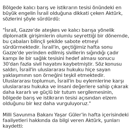
Bölgede kalıcı barış ve istikrarın tesisi önündeki en
büyük engelin İsrail olduğuna dikkati çeken Aktürk,
sözlerini şöyle sürdürdü:
"İsrail, Gazze'de ateşkes ve kalıcı barışa yönelik
diplomatik girişimlerin olumlu seyrettiği bir dönemde,
bu çabaları bilinçli şekilde sabote etmeyi
sürdürmektedir. İsrail'in, geçtiğimiz hafta sonu
Gazze'de yerinden edilmiş sivillerin sığındığı çadır
kampı ile bir sağlık tesisini hedef alması sonucu
30'dan fazla sivil hayatını kaybetmiştir. Söz konusu
saldırı, İsrail'in uluslararası hukuku hiçe sayan
yaklaşımının son örneğini teşkil etmektedir.
Uluslararası toplumun, İsrail'in bu eylemlerine karşı
uluslararası hukuka ve insani değerlere sahip çıkarak
daha kararlı ve güçlü bir tutum sergilemesinin,
bölgede barış ve istikrarın tesisi açısından elzem
olduğunu bir kez daha vurguluyoruz."
Milli Savunma Bakanı Yaşar Güler'in hafta içerisindeki
faaliyetleri hakkında da bilgi veren Aktürk, şunları
kaydetti: