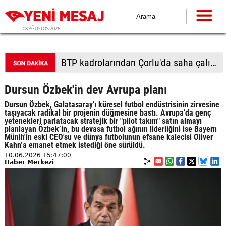
08 AĞUSTOS 2026
BTP Hatay İl Başkanlığı’ndan geleneksel piknik organizasyonu: Gençlere sertifikaları verildi
Dursun Özbek'in dev Avrupa planı
Dursun Özbek, Galatasaray'ı küresel futbol endüstrisinin zirvesine
taşıyacak radikal bir projenin düğmesine bastı. Avrupa’da genç
yetenekleri parlatacak stratejik bir "pilot takım" satın almayı
planlayan Özbek’in, bu devasa futbol ağının liderliğini ise Bayern
Münih'in eski CEO'su ve dünya futbolunun efsane kalecisi Oliver
Kahn’a emanet etmek istediği öne sürüldü.
10.06.2026 15:47:00
Haber Merkezi