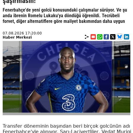
şaşırmasın!
Fenerbahçe'de yeni golcü konusundaki çalışmalar sürüyor. Ve şu
anda ibrenin Romelu Lukaku'ya döndüğü öğrenildi. Tecrübeli
forvet, diğer alternatiflere göre maliyet bakımından daha uygun
07.08.2026 17:20:00
Haber Merkezi
Transfer döneminin başından beri birçok golcünün adı
Fenerbahçe'yle alınıyor. Sarı-Lacivertliler, Vedat Muriqi