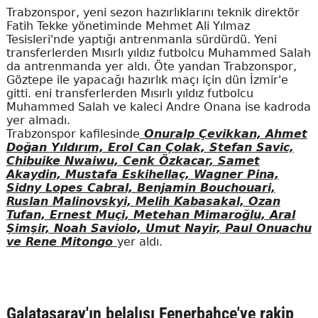
Trabzonspor, yeni sezon hazırlıklarını teknik direktör
Fatih Tekke yönetiminde Mehmet Ali Yılmaz
Tesisleri'nde yaptığı antrenmanla sürdürdü. Yeni
transferlerden Mısırlı yıldız futbolcu Muhammed Salah
da antrenmanda yer aldı. Öte yandan Trabzonspor,
Göztepe ile yapacağı hazırlık maçı için dün İzmir'e
gitti. eni transferlerden Mısırlı yıldız futbolcu
Muhammed Salah ve kaleci Andre Onana ise kadroda
yer almadı.
Trabzonspor kafilesinde
Onuralp Çevikkan, Ahmet
Doğan Yıldırım, Erol Can Çolak, Stefan Savic,
Chibuike Nwaiwu, Cenk Özkacar, Samet
Akaydin, Mustafa Eskihellaç, Wagner Pina,
Sidny Lopes Cabral, Benjamin Bouchouari,
Ruslan Malinovskyi, Melih Kabasakal, Ozan
Tufan, Ernest Muçi, Metehan Mimaroğlu, Aral
Şimşir, Noah Saviolo, Umut Nayir, Paul Onuachu
ve Rene Mitongo
yer aldı.
Galatasaray'ın belalısı Fenerbahçe'ye rakip