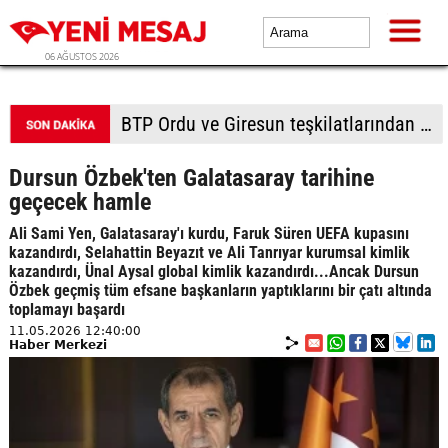
06 AĞUSTOS 2026
AR-GE'ye geçen yıl 253,5 milyar lira harcandı
Dursun Özbek'ten Galatasaray tarihine
geçecek hamle
Ali Sami Yen, Galatasaray'ı kurdu, Faruk Süren UEFA kupasını
kazandırdı, Selahattin Beyazıt ve Ali Tanrıyar kurumsal kimlik
kazandırdı, Ünal Aysal global kimlik kazandırdı...Ancak Dursun
Özbek geçmiş tüm efsane başkanların yaptıklarını bir çatı altında
toplamayı başardı
11.05.2026 12:40:00
Haber Merkezi