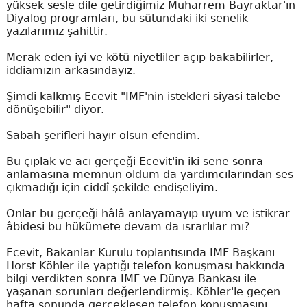
yüksek sesle dile getirdiğimiz Muharrem Bayraktar'ın
Diyalog programları, bu sütundaki iki senelik
yazılarımız şahittir.
Merak eden iyi ve kötü niyetliler açıp bakabilirler,
iddiamızın arkasındayız.
Şimdi kalkmış Ecevit "IMF'nin istekleri siyasi talebe
dönüşebilir" diyor.
Sabah şerifleri hayır olsun efendim.
Bu çıplak ve acı gerçeği Ecevit'in iki sene sonra
anlamasına memnun oldum da yardımcılarından ses
çıkmadığı için ciddî şekilde endişeliyim.
Onlar bu gerçeği hâlâ anlayamayıp uyum ve istikrar
âbidesi bu hükümete devam da ısrarlılar mı?
Ecevit, Bakanlar Kurulu toplantısında IMF Başkanı
Horst Köhler ile yaptığı telefon konuşması hakkında
bilgi verdikten sonra IMF ve Dünya Bankası ile
yaşanan sorunları değerlendirmiş. Köhler'le geçen
hafta sonunda gerçekleşen telefon konuşmasını