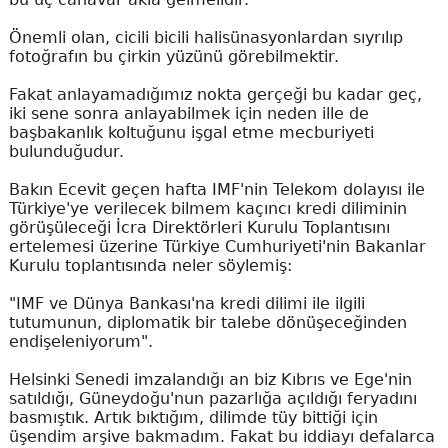
Önemli olan, cicili bicili halisünasyonlardan sıyrılıp
fotoğrafın bu çirkin yüzünü görebilmektir.
Fakat anlayamadığımız nokta gerçeği bu kadar geç,
iki sene sonra anlayabilmek için neden ille de
başbakanlık koltuğunu işgal etme mecburiyeti
bulunduğudur.
Bakın Ecevit geçen hafta IMF'nin Telekom dolayısı ile
Türkiye'ye verilecek bilmem kaçıncı kredi diliminin
görüşüleceği İcra Direktörleri Kurulu Toplantısını
ertelemesi üzerine Türkiye Cumhuriyeti'nin Bakanlar
Kurulu toplantısında neler söylemiş:
"IMF ve Dünya Bankası'na kredi dilimi ile ilgili
tutumunun, diplomatik bir talebe dönüşeceğinden
endişeleniyorum".
Helsinki Senedi imzalandığı an biz Kıbrıs ve Ege'nin
satıldığı, Güneydoğu'nun pazarlığa açıldığı feryadını
basmıştık. Artık bıktığım, dilimde tüy bittiği için
üşendim arşive bakmadım. Fakat bu iddiayı defalarca