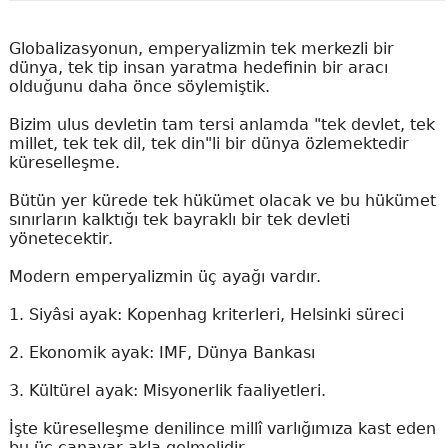
Globalizasyonun, emperyalizmin tek merkezli bir
dünya, tek tip insan yaratma hedefinin bir aracı
olduğunu daha önce söylemiştik.
Bizim ulus devletin tam tersi anlamda "tek devlet, tek
millet, tek tek dil, tek din"li bir dünya özlemektedir
küreselleşme.
Bütün yer kürede tek hükümet olacak ve bu hükümet
sınırların kalktığı tek bayraklı bir tek devleti
yönetecektir.
Modern emperyalizmin üç ayağı vardır.
1. Siyâsi ayak: Kopenhag kriterleri, Helsinki süreci
2. Ekonomik ayak: IMF, Dünya Bankası
3. Kültürel ayak: Misyonerlik faaliyetleri.
İşte küreselleşme denilince millî varlığımıza kast eden
bu üç canavar akla gelmelidir.