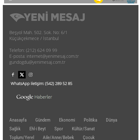
Beşyol Mah. 502. Sok. No: 6/1
Küçükçekmece / İstanbul
Telefon: (212) 624 09 99
E-posta: internet@yenimesaj.com.tr
gundogdu@yenimesaj.com.tr
WhatsApp iletişim:
(542)
289 52 85
Anasayfa
Gündem
Ekonomi
Politika
Dünya
Sağlık
Ehl-i Beyt
Spor
Kültür/Sanat
Toplum/Yerel
Aile/Anne/Bebek
Çocuk