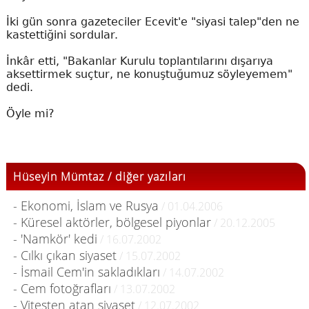
İki gün sonra gazeteciler Ecevit'e "siyasi talep"den ne
kastettiğini sordular.
İnkâr etti, "Bakanlar Kurulu toplantılarını dışarıya
aksettirmek suçtur, ne konuştuğumuz söyleyemem"
dedi.
Öyle mi?
Hüseyin Mümtaz / diğer yazıları
- Ekonomi, İslam ve Rusya
/ 01.04.2006
- Küresel aktörler, bölgesel piyonlar
/ 20.12.2005
- 'Namkör' kedi
/ 16.07.2002
- Cılkı çıkan siyaset
/ 15.07.2002
- İsmail Cem'in sakladıkları
/ 14.07.2002
- Cem fotoğrafları
/ 13.07.2002
- Vitesten atan siyaset
/ 12.07.2002