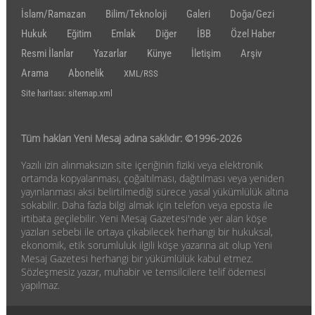
İslam/Ramazan
Bilim/Teknoloji
Galeri
Doğa/Gezi
Hukuk
Eğitim
Emlak
Diğer
İBB
Özel Haber
Resmi İlanlar
Yazarlar
Künye
İletişim
Arşiv
Arama
Abonelik
XML/RSS
Site haritası: sitemap.xml
Tüm hakları Yeni Mesaj adına saklıdır: ©1996-2026
Yazılı izin alınmaksızın site içeriğinin fiziki veya elektronik
ortamda kopyalanması, çoğaltılması, dağıtılması veya yeniden
yayınlanması aksi belirtilmediği sürece yasal yükümlülük altına
sokabilir. Daha fazla bilgi almak için telefon veya eposta ile
irtibata geçilebilir. Yeni Mesaj Gazetesi'nde yer alan köşe
yazıları sebebi ile ortaya çıkabilecek herhangi bir hukuksal,
ekonomik, etik sorumluluk ilgili köşe yazarına ait olup Yeni
Mesaj Gazetesi herhangi bir yükümlülük kabul etmez.
Sözleşmesiz yazar, muhabir ve temsilcilere telif ödemesi
yapılmaz.