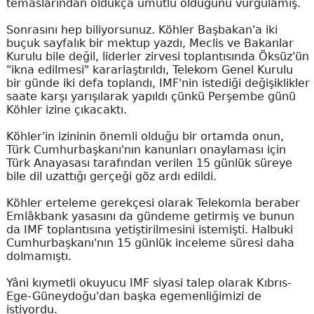
temaslarından oldukça umutlu olduğunu vurgulamış.
Sonrasını hep biliyorsunuz. Köhler Başbakan'a iki
buçuk sayfalık bir mektup yazdı, Meclis ve Bakanlar
Kurulu bile değil, liderler zirvesi toplantısında Öksüz'ün
"ikna edilmesi" kararlaştırıldı, Telekom Genel Kurulu
bir günde iki defa toplandı, IMF'nin istediği değişiklikler
saate karşı yarışılarak yapıldı çünkü Perşembe günü
Köhler izine çıkacaktı.
Köhler'in izininin önemli olduğu bir ortamda onun,
Türk Cumhurbaşkanı'nın kanunları onaylaması için
Türk Anayasası tarafından verilen 15 günlük süreye
bile dil uzattığı gerçeği göz ardı edildi.
Köhler erteleme gerekçesi olarak Telekomla beraber
Emlâkbank yasasını da gündeme getirmiş ve bunun
da IMF toplantısına yetiştirilmesini istemişti. Halbuki
Cumhurbaşkanı'nın 15 günlük inceleme süresi daha
dolmamıştı.
Yâni kıymetli okuyucu IMF siyasi talep olarak Kıbrıs-
Ege-Güneydoğu'dan başka egemenliğimizi de
istiyordu.