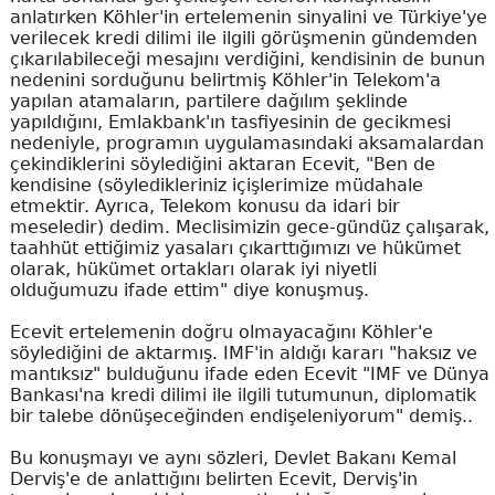
anlatırken Köhler'in ertelemenin sinyalini ve Türkiye'ye
verilecek kredi dilimi ile ilgili görüşmenin gündemden
çıkarılabileceği mesajını verdiğini, kendisinin de bunun
nedenini sorduğunu belirtmiş Köhler'in Telekom'a
yapılan atamaların, partilere dağılım şeklinde
yapıldığını, Emlakbank'ın tasfiyesinin de gecikmesi
nedeniyle, programın uygulamasındaki aksamalardan
çekindiklerini söylediğini aktaran Ecevit, "Ben de
kendisine (söyledikleriniz içişlerimize müdahale
etmektir. Ayrıca, Telekom konusu da idari bir
meseledir) dedim. Meclisimizin gece-gündüz çalışarak,
taahhüt ettiğimiz yasaları çıkarttığımızı ve hükümet
olarak, hükümet ortakları olarak iyi niyetli
olduğumuzu ifade ettim" diye konuşmuş.
Ecevit ertelemenin doğru olmayacağını Köhler'e
söylediğini de aktarmış. IMF'in aldığı kararı "haksız ve
mantıksız" bulduğunu ifade eden Ecevit "IMF ve Dünya
Bankası'na kredi dilimi ile ilgili tutumunun, diplomatik
bir talebe dönüşeceğinden endişeleniyorum" demiş..
Bu konuşmayı ve aynı sözleri, Devlet Bakanı Kemal
Derviş'e de anlattığını belirten Ecevit, Derviş'in