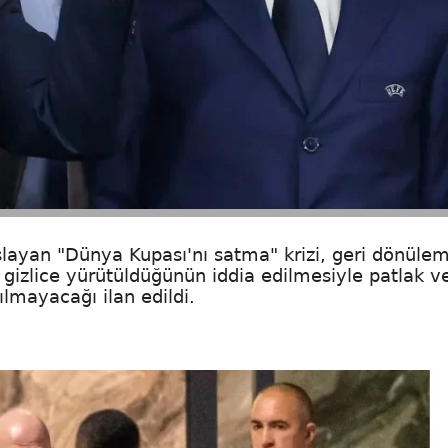
yan "Dünya Kupası'nı satma" krizi, geri dönülem
ın gizlice yürütüldüğünün iddia edilmesiyle patlak v
lmayacağı ilan edildi.