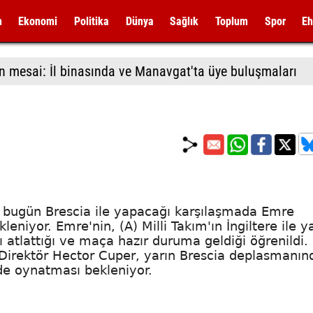
m
Ekonomi
Politika
Dünya
Sağlık
Toplum
Spor
Eh
n mesai: İl binasında ve Manavgat'ta üye buluşmaları
r'in bugün Brescia ile yapacağı karşılaşmada Emre
eniyor. Emre'nin, (A) Milli Takım'ın İngiltere ile y
ı atlattığı ve maça hazır duruma geldiği öğrenildi.
k Direktör Hector Cuper, yarın Brescia deplasmanın
'de oynatması bekleniyor.