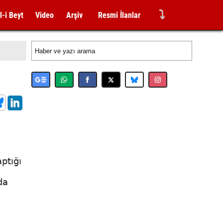
⤵
l-i Beyt
Video
Arşiv
Resmi İlanlar
aptığı
da