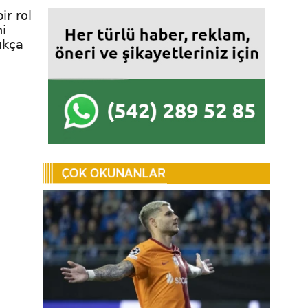
ir rol
ni
ıkça