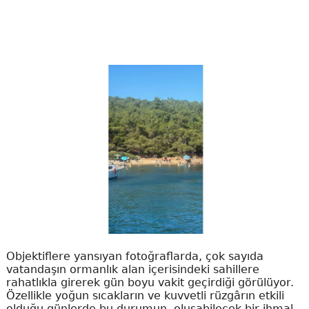
Objektiflere yansıyan fotoğraflarda, çok sayıda
vatandaşın ormanlık alan içerisindeki sahillere
rahatlıkla girerek gün boyu vakit geçirdiği görülüyor.
Özellikle yoğun sıcakların ve kuvvetli rüzgârın etkili
olduğu günlerde bu durumun, oluşabilecek bir ihmal