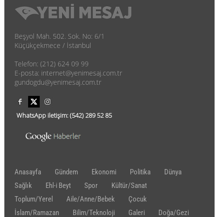
Beşyol Mah. 502. Sok. No: 6/1
Küçükçekmece / İstanbul
Telefon: (212) 624 09 99
E-posta: internet@yenimesaj.com.tr
gundogdu@yenimesaj.com.tr
WhatsApp iletişim:
(542)
289 52 85
Anasayfa
Gündem
Ekonomi
Politika
Dünya
Sağlık
Ehl-i Beyt
Spor
Kültür/Sanat
Toplum/Yerel
Aile/Anne/Bebek
Çocuk
İslam/Ramazan
Bilim/Teknoloji
Galeri
Doğa/Gezi