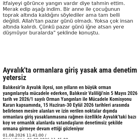
itfaiyeyi görünce yangın vardır diye tahmin ettim.
Merak edip aşağı indim. Bir anne ile çocuğunun
toprak altında kaldığını söylediler ama tam belli
değildi. Allah'tan pazar günü olmadı. Yoksa çok insan
altında kalırdı. Çünkü pazar günü iğne atsan yere
düşmüyor buralarda" şeklinde konuştu.
Ayvalık'ta ormanlara giriş yasak ama denetim
yetersiz
Balıkesir'in Ayvalık ilçesi, son yılların en büyük orman
yangınlarıyla mücadele ederken, Balıkesir Valiliği'nin 5 Mayıs 2026
tarih ve 2026/1 sayılı Orman Yangınları ile Mücadele Komisyonu
Kararı kapsamında, 15 Haziran-30 Eylül 2026 tarihleri arasında
belirlenen mesire alanları ve izin verilen noktalar dışında
ormanlara giriş yasaklanmasına rağmen özellikle Ayvalık'taki bazı
koy ve ormanlık alanlarda vatandaşların denetimsiz şekilde
ormana girmeye devam ettiği gözleniyor
01.08.2026 11:41:00 /