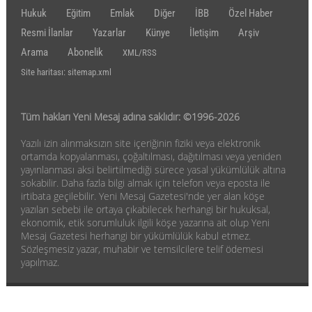
Hukuk
Eğitim
Emlak
Diğer
İBB
Özel Haber
Resmi İlanlar
Yazarlar
Künye
İletişim
Arşiv
Arama
Abonelik
XML/RSS
Site haritası: sitemap.xml
Tüm hakları Yeni Mesaj adına saklıdır: ©1996-2026
Yazılı izin alınmaksızın site içeriğinin fiziki veya elektronik
ortamda kopyalanması, çoğaltılması, dağıtılması veya yeniden
yayınlanması aksi belirtilmediği sürece yasal yükümlülük altına
sokabilir. Daha fazla bilgi almak için telefon veya eposta ile
irtibata geçilebilir. Yeni Mesaj Gazetesi'nde yer alan köşe
yazıları sebebi ile ortaya çıkabilecek herhangi bir hukuksal,
ekonomik, etik sorumluluk ilgili köşe yazarına ait olup Yeni
Mesaj Gazetesi herhangi bir yükümlülük kabul etmez.
Sözleşmesiz yazar, muhabir ve temsilcilere telif ödemesi
yapılmaz.
Haber yazılımı: www.eticaret.com.tr