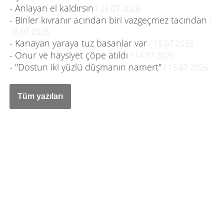
- Anlayan el kaldırsın
/ 23.07.2026
- Binler kıvranır acından biri vazgeçmez tacından
/
16.07.2026
- Kanayan yaraya tuz basanlar var
/ 15.07.2026
- Onur ve haysiyet çöpe atıldı
/ 14.07.2026
- "Dostun iki yüzlü düşmanın namert"
/ 13.07.2026