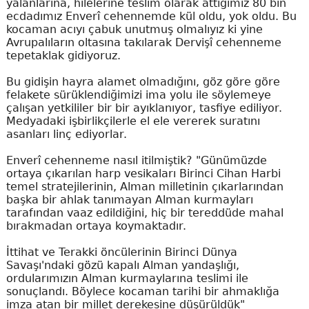
yalanlarına, hilelerine teslim olarak attığımız 80 bin
ecdadımız Enverî cehennemde kül oldu, yok oldu. Bu
kocaman acıyı çabuk unutmuş olmalıyız ki yine
Avrupalıların oltasına takılarak Dervişî cehenneme
tepetaklak gidiyoruz.
Bu gidişin hayra alamet olmadığını, göz göre göre
felakete sürüklendiğimizi ima yolu ile söylemeye
çalışan yetkililer bir bir ayıklanıyor, tasfiye ediliyor.
Medyadaki işbirlikçilerle el ele vererek suratını
asanları linç ediyorlar.
Enverî cehenneme nasıl itilmiştik? "Günümüzde
ortaya çıkarılan harp vesikaları Birinci Cihan Harbi
temel stratejilerinin, Alman milletinin çıkarlarından
başka bir ahlak tanımayan Alman kurmayları
tarafından vaaz edildiğini, hiç bir tereddüde mahal
bırakmadan ortaya koymaktadır.
İttihat ve Terakki öncülerinin Birinci Dünya
Savaşı'ndaki gözü kapalı Alman yandaşlığı,
ordularımızın Alman kurmaylarına teslimi ile
sonuçlandı. Böylece kocaman tarihi bir ahmaklığa
imza atan bir millet derekesine düşürüldük"