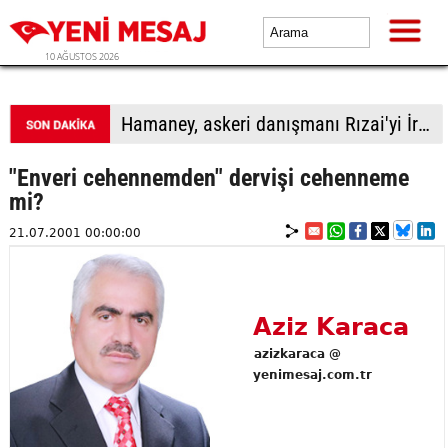
10 AĞUSTOS 2026
Hamaney, askeri danışmanı Rızai'yi İran Ulusal Güvenlik Yüksek Konseyi Genel Sekreteri olarak görevlendirdi
"Enveri cehennemden" dervişi cehenneme
mi?
21.07.2001 00:00:00
Aziz Karaca
azizkaraca @
yenimesaj.com.tr