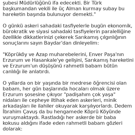
şubesi Müdürlüğünü ifa edecekti. Bir Türk
başkumandan vekili ile üç Alman kurmay subay bu
hareketin başında bulunuyor demekti."
O günkü askeri sahadaki tasfiyelerle bugün ekonomik,
bürokratik ve siyasi sahadaki tasfiyelerin paralelliğine
özellikle dikkatlerinizi çekerek Sarıkamış çılgınlığının
sonuçlarını sayın Baydar'dan dinleyelim:
"Köprüköy ve Azap muharebelerini, Enver Paşa'nın
Erzurum ve Hasankale'ye gelişini, Sarıkamış hareketini
ve Erzurum'un düşüşünü rahmetli babam bütün
canlılığı ile anlatırdı.
O yıllarda on bir yaşında bir medrese öğrencisi olan
babam, her gün başlarında hocaları olmak üzere
Erzurum şosesine çıkıyor "padişahım çok yaşa"
nidaları ile cepheye iltihak eden askerleri, minik
arkadaşları ile ilahiler okuyarak karşılıyorlardı. Dedem
İbrahim Çavuş da bu hengamede Köprü Köyünde
vuruşmaktaydı. Rastladığı her askerde bir baba
kokusu aldığını ifade eden rahmetli babam gözleri
dolarak: