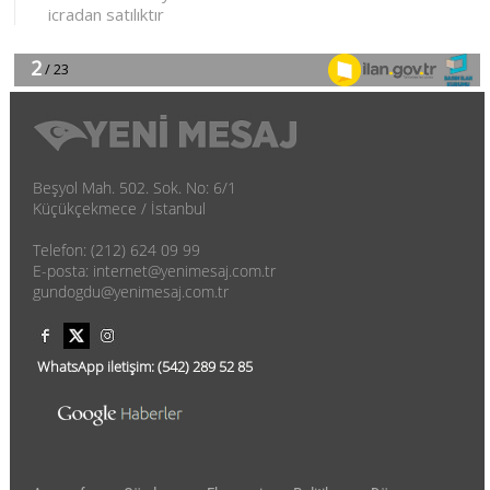
Beşyol Mah. 502. Sok. No: 6/1
Küçükçekmece / İstanbul
Telefon: (212) 624 09 99
E-posta: internet@yenimesaj.com.tr
gundogdu@yenimesaj.com.tr
WhatsApp iletişim:
(542)
289 52 85