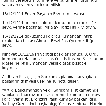
"Şimdi vereceğim tarihlere ve bu tarihler arasında
yaşanan trajediye dikkat edilsin.
13/12/1914 Enver Paşa'nın Erzurum'a varışı.
14/12/1914 onuncu kolordu komutanını emekliliğe
sevk, yerine bacanağı Miralay Hafız Hakkı'yı tayin.
15/12/1914 dokuzuncu kolordu kumandanı harb
okulundan hocası Ahmed Fevzi Paşa'yı emekliliğe
sevk.
Nihayet 18/12/1914 yaptığı baskılar sonucu 3. Ordu
kumandanı Hasan İzzet Paşa'nın istifası ve 3. ordunun
idaresine başkumandan vekili olarak bizzat el
koyması.
Ali İhsan Paşa, çılgın Sarıkamış planına karşı çıkan
paşaların tasfiyesi üzerine şu notu düşer:
"Artık, Başkumandan vekili Sarıkamış istikametinde
yapılacak taarruzlara bizzat kendisi kumanda etmeye
karar vermişti. Bronzart Paşa kurmay başkanlığını,
Yarbay Guze ikinci başkanlığı; Yarbay Fledman Hareket