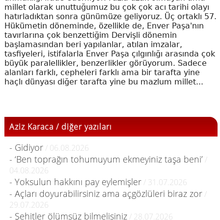
millet olarak unuttuğumuz bu çok çok acı tarihi olayı
hatırladıktan sonra günümüze geliyoruz. Üç ortaklı 57.
Hükümetin döneminde, özellikle de, Enver Paşa'nın
tavırlarına çok benzettiğim Dervişli dönemin
başlamasından beri yapılanlar, atılan imzalar,
tasfiyeleri, istifalarla Enver Paşa çılgınlığı arasında çok
büyük paralellikler, benzerlikler görüyorum. Sadece
alanları farklı, cepheleri farklı ama bir tarafta yine
haçlı dünyası diğer tarafta yine bu mazlum millet...
Aziz Karaca / diğer yazıları
- Gidiyor
/ 06.08.2026
- ‘Ben toprağın tohumuyum ekmeyiniz taşa beni’
/
04.08.2026
- Yoksulun hakkını pay eylemişler
/ 31.07.2026
- Açları doyurabilirsiniz ama açgözlüleri biraz zor
/
29.07.2026
- Şehitler ölümsüz bilmelisiniz
/ 28.07.2026