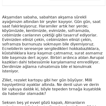
Akşamdan sabaha, sabahtan akşama sürekli
ayağımızın altından bir şeyler kayıyor. Gün gün, saat
saat fakirleşiyoruz. Haramiler artık her yerde;
köyümüzde, kentimizde, evimizde, soframızda,
cebimizde canlarının çektiği gibi tasarruf ediyorlar.
Evimizden elinizi çekin, cebimizden elinizi çekin,
soframıza burnunuzu sokmayın bile diyemiyoruz.
Ecnebilerin sereserpe sergiledikleri hokkabazlıklara,
küstahlıklara karşı kaşımızı çatmamız, surat asmamız
bile başımıza dert açıyor. Birbiri ardınca atılan Avrupai
kazıkları dahi tebessümle karşılamamız emrediliyor.
Derdimize ağlama ruhsatımıza bile el konulmak
isteniyor.
Zillet, rezalet kartopu gibi her gün büyüyor. Milli
haysiyetimiz ayaklar altında. Ne denli uzun ve derin
bir uykuya daldık ki, böyle tepeden tırnağa kuşatıldık
da haberdar olamadık?
Seksen beş yıl evvel gözü kapalı, Almanların