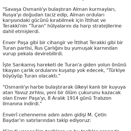
"Savaşa Osmanlı'yı bulaştıran Alman kurmayları,
Rusya'yı doğudan taciz edip, Alman orduları
karşısındaki gücünü kırabilmek için İttihat ve
Terakki'nin "Turan" hülyalarını da harp stratejilerine
dahil etmişlerdi.
Enver Paşa gibi bir cihangir ve İttihat Terakki gibi bir
Turan partisi, Rus Çarlığını bu yumuşak karnından
vurup pekala devirebilirdi.
İşte Sarıkamış hareketi de Turan'a giden yolun önünü
tıkayan çarlık ordularını kuşatıp yok edecek, "Türkiye
büyüyüp Turan olacaktı."
"Osmanlı'yı harbe bulaştırarak ülkeyi kanlı bir kuyuya
atan Yavuz zırhlısı, yeni bir ölüm çukurunu kazacak
olan Enver Paşa'yı, 8 Aralık 1914 günü Trabzon
limanına indirdi."
Enverî cehenneme adım adım gidişi M. Çetin
Baydar'ın satırlarından takip ediyoruz: