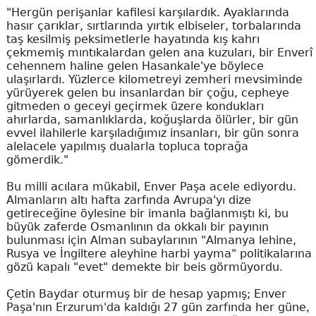
"Hergün perişanlar kafilesi karşılardık. Ayaklarında
hasır çarıklar, sırtlarında yırtık elbiseler, torbalarında
taş kesilmiş peksimetlerle hayatında kış kahrı
çekmemiş mıntıkalardan gelen ana kuzuları, bir Enverî
cehennem haline gelen Hasankale'ye böylece
ulaşırlardı. Yüzlerce kilometreyi zemheri mevsiminde
yürüyerek gelen bu insanlardan bir çoğu, cepheye
gitmeden o geceyi geçirmek üzere kondukları
ahırlarda, samanlıklarda, koğuşlarda ölürler, bir gün
evvel ilahilerle karşıladığımız insanları, bir gün sonra
alelacele yapılmış dualarla topluca toprağa
gömerdik."
Bu milli acılara mükabil, Enver Paşa acele ediyordu.
Almanların altı hafta zarfında Avrupa'yı dize
getireceğine öylesine bir imanla bağlanmıştı ki, bu
büyük zaferde Osmanlının da okkalı bir payının
bulunması için Alman subaylarının "Almanya lehine,
Rusya ve İngiltere aleyhine harbi yayma" politikalarına
gözü kapalı "evet" demekte bir beis görmüyordu.
Çetin Baydar oturmuş bir de hesap yapmış; Enver
Paşa'nın Erzurum'da kaldığı 27 gün zarfında her güne,