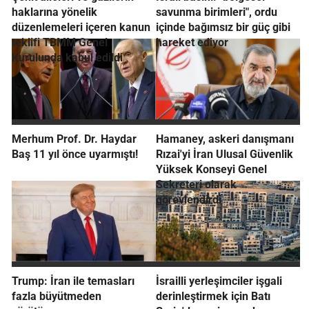
haklarına yönelik
savunma birimleri", ordu
düzenlemeleri içeren kanun
içinde bağımsız bir güç gibi
teklifi TBMM Genel
hareket ediyor
Kurulunda kabul edildi
Merhum Prof. Dr. Haydar
Hamaney, askeri danışmanı
Baş 11 yıl önce uyarmıştı!
Rızai'yi İran Ulusal Güvenlik
Yüksek Konseyi Genel
Sekreteri olarak
görevlendirdi
Trump: İran ile temasları
İsrailli yerleşimciler işgali
fazla büyütmeden
derinleştirmek için Batı