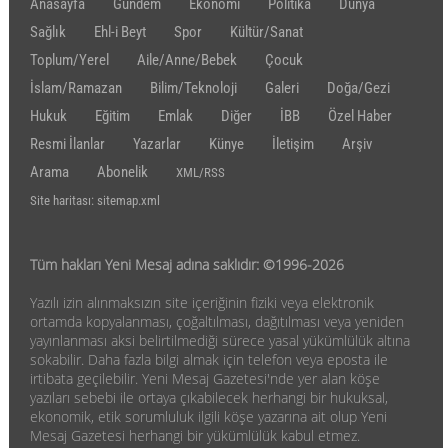
Anasayfa
Gündem
Ekonomi
Politika
Dünya
Sağlık
Ehl-i Beyt
Spor
Kültür/Sanat
Toplum/Yerel
Aile/Anne/Bebek
Çocuk
İslam/Ramazan
Bilim/Teknoloji
Galeri
Doğa/Gezi
Hukuk
Eğitim
Emlak
Diğer
İBB
Özel Haber
Resmi İlanlar
Yazarlar
Künye
İletişim
Arşiv
Arama
Abonelik
XML/RSS
Site haritası: sitemap.xml
Tüm hakları Yeni Mesaj adına saklıdır: ©1996-2026
Yazılı izin alınmaksızın site içeriğinin fiziki veya elektronik
ortamda kopyalanması, çoğaltılması, dağıtılması veya yeniden
yayınlanması aksi belirtilmediği sürece yasal yükümlülük altına
sokabilir. Daha fazla bilgi almak için telefon veya eposta ile
irtibata geçilebilir. Yeni Mesaj Gazetesi'nde yer alan köşe
yazıları sebebi ile ortaya çıkabilecek herhangi bir hukuksal,
ekonomik, etik sorumluluk ilgili köşe yazarına ait olup Yeni
Mesaj Gazetesi herhangi bir yükümlülük kabul etmez.