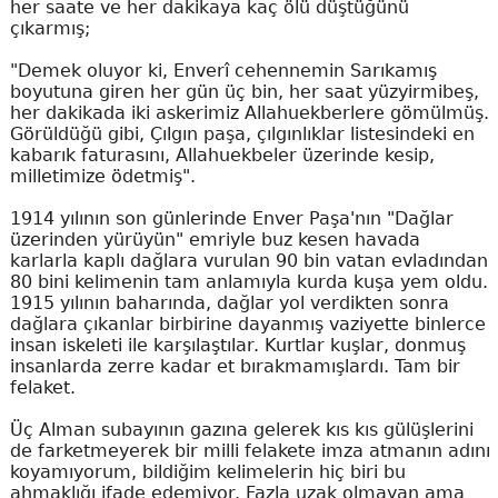
her saate ve her dakikaya kaç ölü düştüğünü
çıkarmış;
"Demek oluyor ki, Enverî cehennemin Sarıkamış
boyutuna giren her gün üç bin, her saat yüzyirmibeş,
her dakikada iki askerimiz Allahuekberlere gömülmüş.
Görüldüğü gibi, Çılgın paşa, çılgınlıklar listesindeki en
kabarık faturasını, Allahuekbeler üzerinde kesip,
milletimize ödetmiş".
1914 yılının son günlerinde Enver Paşa'nın "Dağlar
üzerinden yürüyün" emriyle buz kesen havada
karlarla kaplı dağlara vurulan 90 bin vatan evladından
80 bini kelimenin tam anlamıyla kurda kuşa yem oldu.
1915 yılının baharında, dağlar yol verdikten sonra
dağlara çıkanlar birbirine dayanmış vaziyette binlerce
insan iskeleti ile karşılaştılar. Kurtlar kuşlar, donmuş
insanlarda zerre kadar et bırakmamışlardı. Tam bir
felaket.
Üç Alman subayının gazına gelerek kıs kıs gülüşlerini
de farketmeyerek bir milli felakete imza atmanın adını
koyamıyorum, bildiğim kelimelerin hiç biri bu
ahmaklığı ifade edemiyor. Fazla uzak olmayan ama