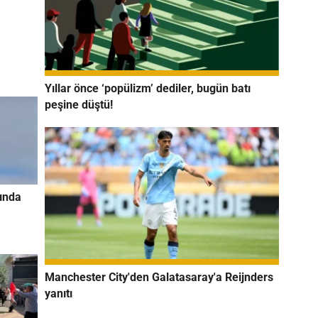
Yıllar önce ‘popülizm’ dediler, bugün batı
peşine düştü!
sında
Manchester City'den Galatasaray'a Reijnders
yanıtı