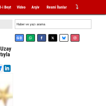
⤵
l-i Beyt
Video
Arşiv
Resmi İlanlar
 Uzay
tıyla