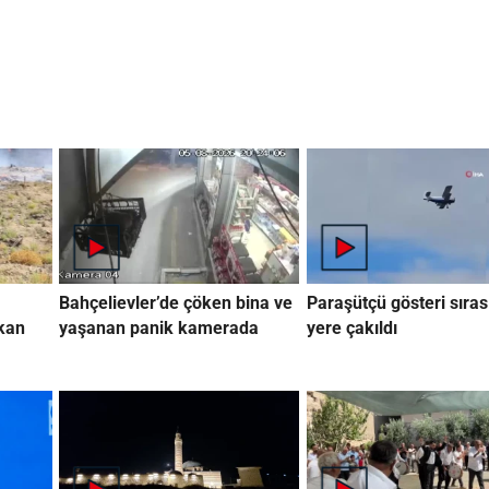
Bahçelievler’de çöken bina ve
Paraşütçü gösteri sıra
rkan
yaşanan panik kamerada
yere çakıldı