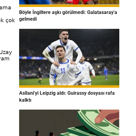
n ama
Böyle İngiltere aşkı görülmedi: Galatasaray'a
gelmedi
ek çok
 Uzay
evam
Asllani'yi Leipzig aldı: Guirassy dosyası rafa
kalktı