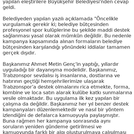
yapılan eleştirilere Büyükşehir Belediyesi'nden cevap
geldi.
Belediyeden yapılan yazılı açıklamada "Öncelikle
vurgulamak gerekir ki; belediye bütçesinden
profesyonel spor kulüplerine bu şekilde maddi destek
sağlanması yasal olarak mümkün değildir. Bu nedenle
kampanya kapsamında alınan formaların belediye
bütçesinden karşılandığı yönündeki iddialar tamamen
gerçek dışıdır.
Başkanımız Ahmet Metin Genç'in yaptığı, yıllardır
uyguladığı bir dayanışma modelidir. Başkanımız,
Trabzonspor sevdalısı iş insanlarına, dostlarına ve
hatırının geçtiği hemşehrilerimize ulaşarak
Trabzonspor'a destek olmalarını rica etmekte, forma,
kombine ve loca satın alarak kulübe katkı sunmalarına
vesile olmaktadır. Bu uygulama ilk kez yapılan bir
çalışma da değildir. Başkanımız her yıl benzer destek
kampanyaları düzenlemektedir ve nasıl bir yöntem
izlendiğini de defalarca kamuoyuyla paylaşmıştır.
Buna rağmen her kampanya sonrasında aynı
soruların yeniden gündeme getirilmesi ve
kamuoyunda farklı bir algı oluşturulmaya çalışılması