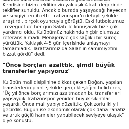
Kendisine bizim teklifimizin yaklaşık 4 katı değerinde
teklifler sunuldu. Ancak o burada yaşayacağı heyecanı
ve sevgiyi tercih etti. Trabzonspor'u detaylı şekilde
araştırdı, birçok oyuncuyla görüştü. Eski futbolcumuz
Trezeguet de her gün Salah ile konuşarak bize çok
yardımcı oldu. Kulübümüz hakkında hiçbir olumsuz
referans almadı. Menajeriyle çok sağlıklı bir süreç
yürüttük. Yaklaşık 4-5 gün içerisinde anlaşmayı
tamamladık. Taraftarımız da Salah'ın samimiyetini
bizzat gördü" dedi.
"Önce borçları azalttık, şimdi büyük
transferler yapıyoruz"
Kulübün mali disiplinine dikkat çeken Doğan, yapılan
transferlerin planlı şekilde gerçekleştiğini belirterek,
"Üç yıl önce borçlarımızı azaltmadan bu transferleri
yapsaydık Trabzonspor yeniden büyük sıkıntılar
yaşardı. Önce mali yapıyı düzelttik. Çok zorlu iki yıl
geçirdik. Bugün ise ekonomik olarak çok daha rahatız
ve artık güçlü hamleler yapabilecek seviyeye ulaştık"
diye konuştu.