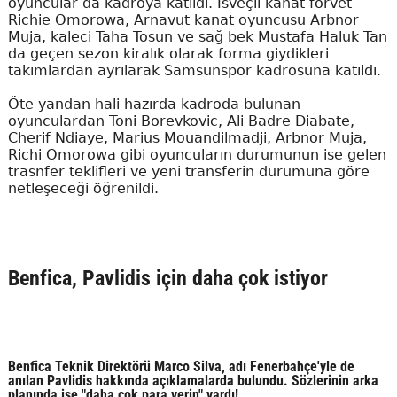
oyuncular da kadroya katıldı. İsveçli kanat forvet
Richie Omorowa, Arnavut kanat oyuncusu Arbnor
Muja, kaleci Taha Tosun ve sağ bek Mustafa Haluk Tan
da geçen sezon kiralık olarak forma giydikleri
takımlardan ayrılarak Samsunspor kadrosuna katıldı.
Öte yandan hali hazırda kadroda bulunan
oyunculardan Toni Borevkovic, Ali Badre Diabate,
Cherif Ndiaye, Marius Mouandilmadji, Arbnor Muja,
Richi Omorowa gibi oyuncuların durumunun ise gelen
trasnfer teklifleri ve yeni transferin durumuna göre
netleşeceği öğrenildi.
Benfica, Pavlidis için daha çok istiyor
Benfica Teknik Direktörü Marco Silva, adı Fenerbahçe'yle de
anılan Pavlidis hakkında açıklamalarda bulundu. Sözlerinin arka
planında ise "daha çok para verin" vardı!