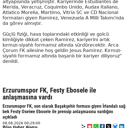
altyapısında yetişmiştir. Kariyerinde Estudiantes de
Merida, Veracruz, Coquimbo Unido, Audax Italiano,
Atlatico Morelia, Martimo, Vitria SC ve CD Nacional
formaları giyen Ramirez, Venezuela A Milli Takımı'nda
da görev almıştır.
Güçlü fiziği, hava toplarındaki etkinliği ve golcü
kimliğiyle dikkat çeken Ramirez, kariyerini artık
kırmızı-siyahlı formamız altında sürdürecektir. Arca
Çorum FK ailesine hoş geldin Jesus Ramirez. Kırmızı-
siyahlı formamız altında başarılı bir kariyer diliyoruz"
denildi.
Erzurumspor FK, Festy Ebosele ile
anlaşmasına vardı
Erzurumspor FK, son olarak Başakşehir forması giyen İrlandalı sağ
bek Festy Oseiwe Ebosele ile prensip anlaşmasına vardığını
açıkladı
08.08.2026 00:29:00
İhlas Haber Ajansı