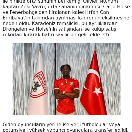
ile birlikte orta sahanın bel kemiği Olivier Ntcham,
kaptan Zeki Yavru, orta sahanın dinamosu Carlo Holse
ve Fenerbahçe'den kiralanan kaleci İrfan Can
Eğribayat'ın takımdan ayrılması kadronun eksilmesine
neden oldu. Karadeniz temsilcisi, bu ayrılıklardan
Drongelen ve Holse'nin satışından ise kulüp satış
rekorları kırarak hatırı sayılır bir gelir elde etti.
Giden oyuncuların yerine ise yerli futbolcular veya
potansiyeli yüksek yabancı oyunculara transfer edildi.