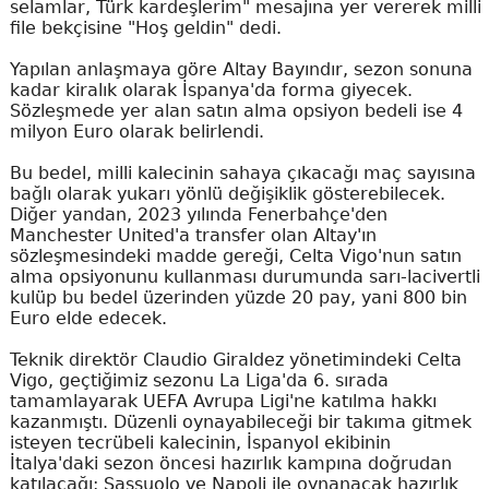
selamlar, Türk kardeşlerim" mesajına yer vererek milli
file bekçisine "Hoş geldin" dedi.
Yapılan anlaşmaya göre Altay Bayındır, sezon sonuna
kadar kiralık olarak İspanya'da forma giyecek.
Sözleşmede yer alan satın alma opsiyon bedeli ise 4
milyon Euro olarak belirlendi.
Bu bedel, milli kalecinin sahaya çıkacağı maç sayısına
bağlı olarak yukarı yönlü değişiklik gösterebilecek.
Diğer yandan, 2023 yılında Fenerbahçe'den
Manchester United'a transfer olan Altay'ın
sözleşmesindeki madde gereği, Celta Vigo'nun satın
alma opsiyonunu kullanması durumunda sarı-lacivertli
kulüp bu bedel üzerinden yüzde 20 pay, yani 800 bin
Euro elde edecek.
Teknik direktör Claudio Giraldez yönetimindeki Celta
Vigo, geçtiğimiz sezonu La Liga'da 6. sırada
tamamlayarak UEFA Avrupa Ligi'ne katılma hakkı
kazanmıştı. Düzenli oynayabileceği bir takıma gitmek
isteyen tecrübeli kalecinin, İspanyol ekibinin
İtalya'daki sezon öncesi hazırlık kampına doğrudan
katılacağı; Sassuolo ve Napoli ile oynanacak hazırlık