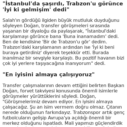
"İstanbul'da şaşırdı, Trabzon'u görünce
'İyi ki gelmişim' dedi"
Salah'ın gördüğü ilgiden büyük mutluluk duyduğunu
söyleyen Doğan, transfer görüşmeleri sırasında
yaşanan bir diyaloğu da paylaşarak, "İstanbul'daki
karşılamayı görünce bana 'Buna inanamadım' dedi.
Ben de kendisine 'Bir de Trabzon'u gör' dedim.
Trabzon'daki karşılamanın ardından ise 'İyi ki beni
buraya getirdiniz' diyerek teşekkür etti. Burada
inanılmaz bir sevgiyle karşılaştı. Bu pozitif havanın bizi
çok iyi yerlere taşıyacağına inanıyorum" dedi.
"En iyisini almaya çalışıyoruz"
Transfer çalışmalarının devam ettiğini belirten Başkan
Doğan, forvet takviyesi konusunda önemli isimlerle
görüşmeler yürüttüklerini söyledi. Doğan,
"Görüşmelerimiz devam ediyor. En iyisini almaya
çalışacağız. Şu an isim vermem doğru olmaz. Çıtanın
nerede olduğunun farkındayız. Trabzonspor artık genç
futbolcuların gelişip Avrupa'ya açıldığı önemli bir
merkez olduğunu ispatladı. Mali yapımızı güçlendirdik