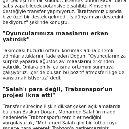
gerçekleştiren bir kulübüz. İstersek bunun kadar daha
satış yapabilecek potansiyele sahibiz. Kimsenin
desteğiyle transfer yapmıyoruz. Taraftarımız dışında
bize özel bir destek gelmedi. İş dünyamızın desteğini
bekliyoruz" şeklinde konuştu.
"Oyuncularımıza maaşlarını erken
yatırdık"
Takımdaki huzurlu ortamı korumak adına önemli
adımlar attıklarını ifade eden Doğan, "Oyuncularımıza
sürpriz yaparak ağustos ayı maaşlarını erkenden
yatırdık. Onlara en iyi çalışma ortamını sunmaya
çalışıyoruz. İçeride oluşan bu pozitif atmosferi lige de
yansıtmak istiyoruz" dedi.
"Salah'ı para değil, Trabzonspor'un
projesi ikna etti"
Transfer sürecine ilişkin dikkat çeken açıklamalarda
bulunan Başkan Doğan, Mohamed Salah'ın maddi
nedenlerle Trabzonspor'u tercih etmediğini
vurgulayarak, "Mohamed Salah gibi bir futbolcuyu
sadece para vererek Trabzon'a getiremezsiniz.