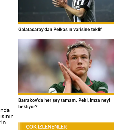
Galatasaray'dan Pelkas'ın varisine teklif
Batrakov'da her şey tamam. Peki, imza neyi
bekliyor?
unda
ısının
rin