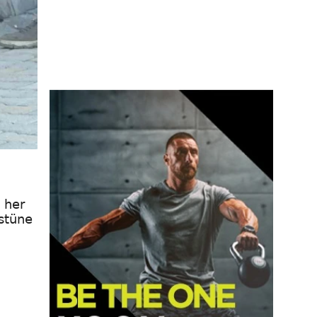
 her
üstüne