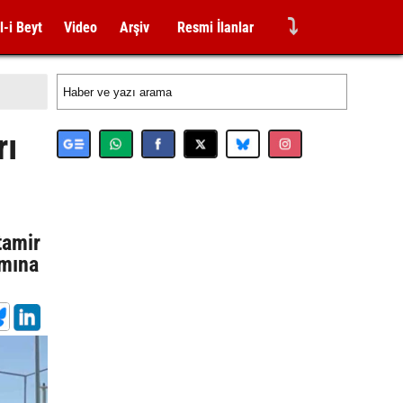
⤵
l-i Beyt
Video
Arşiv
Resmi İlanlar
rı
tamir
ımına