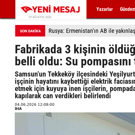
Yazarlar
Günde
07 AĞUSTOS 2026
Rusya: Ermenistan'ın AB ile yakınla
Fabrikada 3 kişinin öldüğ
belli oldu: Su pompasını
Samsun'un Tekkeköy ilçesindeki Yeşilyurt
işçinin hayatını kaybettiği elektrik facias
etmek için kuyuya inen işçilerin, pompada
kapılarak can verdikleri belirlendi
04.06.2026 12:08:00
İHA