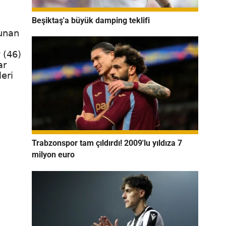
Beşiktaş'a büyük damping teklifi
lunan
u
 (46)
ar
leri
Trabzonspor tam çıldırdı! 2009'lu yıldıza 7
milyon euro