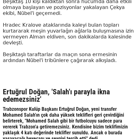
Beşiktaş 10 kişi kaldıktan sonra hücumda daha etkili
olmaya başlayan ve pozisyonlar yakalayan Çekya
ekibi, Nübel'i geçemedi.
Hradec Kralove ataklarında kaleyi bulan topları
kurtararak meşin yuvarlağın ağlarla buluşmasına izin
vermeyen Alman eldiven, son dakikalarda kalesinde
devleşti.
Beşiktaşlı taraftarlar da maçın sona ermesinin
ardından Nübel'i tribünlere çağırarak alkışladı.
Ertuğrul Doğan, 'Salah'ı parayla ikna
edemezsiniz'
Trabzonspor Kulüp Başkanı Ertuğrul Doğan, yeni transfer
Mohamed Salah'ın çok daha yüksek teklifleri geri çevirdiğini
belirterek, "Mohamed Salah gibi bir futbolcuyu sadece para
vererek Trabzon'a getiremezsiniz. Kendisine bizim teklifimizin
yaklaşık 4 katı değerinde teklifler sunuldu. Ancak o burada
yaşayacağı heyecanı ve sevgiyi tercih etti" dedi