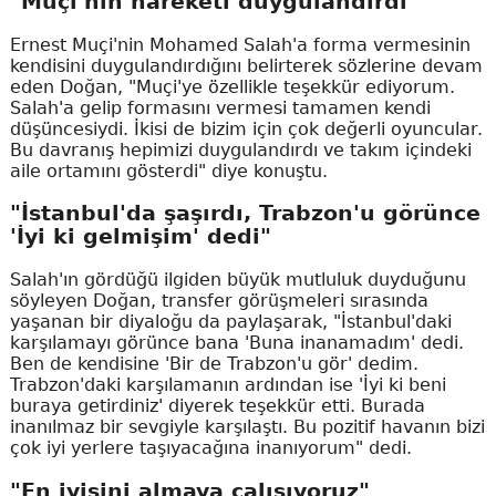
"Muçi'nin hareketi duygulandırdı"
Ernest Muçi'nin Mohamed Salah'a forma vermesinin
kendisini duygulandırdığını belirterek sözlerine devam
eden Doğan, "Muçi'ye özellikle teşekkür ediyorum.
Salah'a gelip formasını vermesi tamamen kendi
düşüncesiydi. İkisi de bizim için çok değerli oyuncular.
Bu davranış hepimizi duygulandırdı ve takım içindeki
aile ortamını gösterdi" diye konuştu.
"İstanbul'da şaşırdı, Trabzon'u görünce
'İyi ki gelmişim' dedi"
Salah'ın gördüğü ilgiden büyük mutluluk duyduğunu
söyleyen Doğan, transfer görüşmeleri sırasında
yaşanan bir diyaloğu da paylaşarak, "İstanbul'daki
karşılamayı görünce bana 'Buna inanamadım' dedi.
Ben de kendisine 'Bir de Trabzon'u gör' dedim.
Trabzon'daki karşılamanın ardından ise 'İyi ki beni
buraya getirdiniz' diyerek teşekkür etti. Burada
inanılmaz bir sevgiyle karşılaştı. Bu pozitif havanın bizi
çok iyi yerlere taşıyacağına inanıyorum" dedi.
"En iyisini almaya çalışıyoruz"