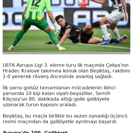
UEFA Avrupa Ligi 3. eleme turu ilk maçında Çekya'nın
Hradec Kralove takımına konuk olan Beşiktaş, rakibini
1-0 yenerek rövanş öncesinde avantaj sağladı.
İlk yarısı golsüz tamamlanan mücadelenin ikinci
yarısında 10 kişi kalan siyah-beyazlılar, Semih
Kılıçsoy'un 80. dakikada attığı golle galibiyete
uzanarak turun kapısını araladı.
Beşiktaş, bu maçla birlikte bu sezon oynadığı üçüncü
resmi maçından da galibiyetle ayrılmayı başardı.
Avrupa'da 100. Galibiyet