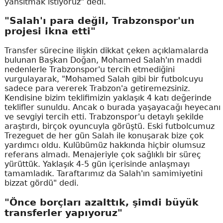
yansıtmak istiyoruz" dedi.
"Salah'ı para değil, Trabzonspor'un
projesi ikna etti"
Transfer sürecine ilişkin dikkat çeken açıklamalarda
bulunan Başkan Doğan, Mohamed Salah'ın maddi
nedenlerle Trabzonspor'u tercih etmediğini
vurgulayarak, "Mohamed Salah gibi bir futbolcuyu
sadece para vererek Trabzon'a getiremezsiniz.
Kendisine bizim teklifimizin yaklaşık 4 katı değerinde
teklifler sunuldu. Ancak o burada yaşayacağı heyecanı
ve sevgiyi tercih etti. Trabzonspor'u detaylı şekilde
araştırdı, birçok oyuncuyla görüştü. Eski futbolcumuz
Trezeguet de her gün Salah ile konuşarak bize çok
yardımcı oldu. Kulübümüz hakkında hiçbir olumsuz
referans almadı. Menajeriyle çok sağlıklı bir süreç
yürüttük. Yaklaşık 4-5 gün içerisinde anlaşmayı
tamamladık. Taraftarımız da Salah'ın samimiyetini
bizzat gördü" dedi.
"Önce borçları azalttık, şimdi büyük
transferler yapıyoruz"