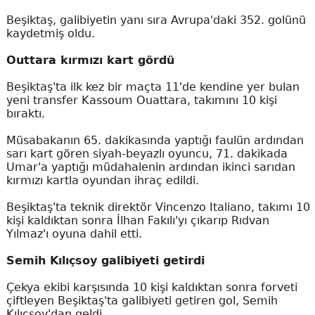
Beşiktaş, galibiyetin yanı sıra Avrupa'daki 352. golünü
kaydetmiş oldu.
Outtara kırmızı kart gördü
Beşiktaş'ta ilk kez bir maçta 11'de kendine yer bulan
yeni transfer Kassoum Ouattara, takımını 10 kişi
bıraktı.
Müsabakanın 65. dakikasında yaptığı faulün ardından
sarı kart gören siyah-beyazlı oyuncu, 71. dakikada
Umar'a yaptığı müdahalenin ardından ikinci sarıdan
kırmızı kartla oyundan ihraç edildi.
Beşiktaş'ta teknik direktör Vincenzo Italiano, takımı 10
kişi kaldıktan sonra İlhan Fakılı'yı çıkarıp Rıdvan
Yılmaz'ı oyuna dahil etti.
Semih Kılıçsoy galibiyeti getirdi
Çekya ekibi karşısında 10 kişi kaldıktan sonra forveti
çiftleyen Beşiktaş'ta galibiyeti getiren gol, Semih
Kılıçsoy'dan geldi.