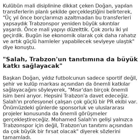
Kulübün mali disiplinine dikkat çeken Doğan, yapılan
transferlerin planlı şekilde gerçekleştiğini belirterek,
"Üç yıl önce borçlarımızı azaltmadan bu transferleri
yapsaydık Trabzonspor yeniden büyük sıkıntılar
yaşardı. Önce mali yapıyı düzelttik. Çok zorlu iki yıl
geçirdik. Bugün ise ekonomik olarak çok daha rahatız
ve artık güçlü hamleler yapabilecek seviyeye ulaştık"
diye konuştu.
"Salah, Trabzon'un tanıtımına da büyük
katkı sağlayacak"
Başkan Doğan, yıldız futbolcunun sadece sportif değil,
şehir ve kulüp markası açısından da önemli katkılar
sağlayacağını söyleyerek, "Mısır'dan birçok önemli
isim beni arıyor. Hepsini Trabzon'a davet edeceğiz.
Salah'ın profesyonel çalışan çok güçlü bir PR ekibi var.
Önümüzdeki günlerde sponsorluk ve uluslararası
projeler konusunda da önemli görüşmeler
gerçekleştireceğiz. Mohamed Salah'ın gelişi yalnızca
Trabzonspor için değil, Trabzon'un tanıtımı açısından
da çok büyük bir fırsat olacak" diyerek sözlerini
tamamladı.