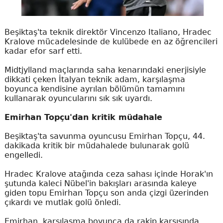
Beşiktaş'ta teknik direktör Vincenzo Italiano, Hradec
Kralove mücadelesinde de kulübede en az öğrencileri
kadar efor sarf etti.
Midtjylland maçlarında saha kenarındaki enerjisiyle
dikkati çeken İtalyan teknik adam, karşılaşma
boyunca kendisine ayrılan bölümün tamamını
kullanarak oyuncularını sık sık uyardı.
Emirhan Topçu'dan kritik müdahale
Beşiktaş'ta savunma oyuncusu Emirhan Topçu, 44.
dakikada kritik bir müdahalede bulunarak golü
engelledi.
Hradec Kralove atağında ceza sahası içinde Horak'ın
şutunda kaleci Nübel'in bakışları arasında kaleye
giden topu Emirhan Topçu son anda çizgi üzerinden
çıkardı ve mutlak golü önledi.
Emirhan, karşılaşma boyunca da rakip karşısında