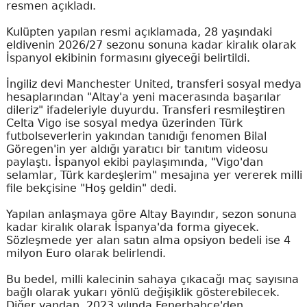
resmen açıkladı.
Kulüpten yapılan resmi açıklamada, 28 yaşındaki
eldivenin 2026/27 sezonu sonuna kadar kiralık olarak
İspanyol ekibinin formasını giyeceği belirtildi.
İngiliz devi Manchester United, transferi sosyal medya
hesaplarından "Altay'a yeni macerasında başarılar
dileriz" ifadeleriyle duyurdu. Transferi resmileştiren
Celta Vigo ise sosyal medya üzerinden Türk
futbolseverlerin yakından tanıdığı fenomen Bilal
Göregen'in yer aldığı yaratıcı bir tanıtım videosu
paylaştı. İspanyol ekibi paylaşımında, "Vigo'dan
selamlar, Türk kardeşlerim" mesajına yer vererek milli
file bekçisine "Hoş geldin" dedi.
Yapılan anlaşmaya göre Altay Bayındır, sezon sonuna
kadar kiralık olarak İspanya'da forma giyecek.
Sözleşmede yer alan satın alma opsiyon bedeli ise 4
milyon Euro olarak belirlendi.
Bu bedel, milli kalecinin sahaya çıkacağı maç sayısına
bağlı olarak yukarı yönlü değişiklik gösterebilecek.
Diğer yandan, 2023 yılında Fenerbahçe'den