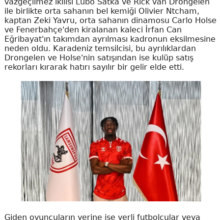
vazgeçilmez ikilisi Lubo Satka ve Rick van Drongelen
ile birlikte orta sahanın bel kemiği Olivier Ntcham,
kaptan Zeki Yavru, orta sahanın dinamosu Carlo Holse
ve Fenerbahçe'den kiralanan kaleci İrfan Can
Eğribayat'ın takımdan ayrılması kadronun eksilmesine
neden oldu. Karadeniz temsilcisi, bu ayrılıklardan
Drongelen ve Holse'nin satışından ise kulüp satış
rekorları kırarak hatırı sayılır bir gelir elde etti.
Giden oyuncuların yerine ise yerli futbolcular veya