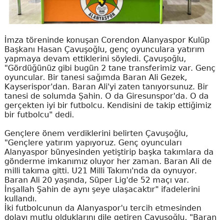
İmza töreninde konuşan Corendon Alanyaspor Kulüp
Başkanı Hasan Çavuşoğlu, genç oyunculara yatırım
yapmaya devam ettiklerini söyledi. Çavuşoğlu,
"Gördüğünüz gibi bugün 2 tane transferimiz var. Genç
oyuncular. Bir tanesi sağımda Baran Ali Gezek,
Kayserispor'dan. Baran Ali'yi zaten tanıyorsunuz. Bir
tanesi de solumda Şahin. O da Giresunspor'da. O da
gerçekten iyi bir futbolcu. Kendisini de takip ettiğimiz
bir futbolcu" dedi.
Gençlere önem verdiklerini belirten Çavuşoğlu,
"Gençlere yatırım yapıyoruz. Genç oyuncuları
Alanyaspor bünyesinden yetiştirip başka takımlara da
gönderme imkanımız oluyor her zaman. Baran Ali de
milli takıma gitti. U21 Milli Takımı'nda da oynuyor.
Baran Ali 20 yaşında, Süper Lig'de 52 maçı var.
İnşallah Şahin de aynı şeye ulaşacaktır" ifadelerini
kullandı.
İki futbolcunun da Alanyaspor'u tercih etmesinden
dolayı mutlu olduklarını dile getiren Çavuşoğlu, "Baran