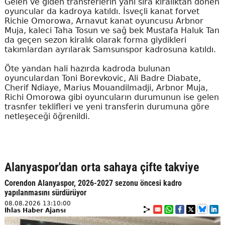
Gelen ve giden transferlerin yanı sıra kiralıktan dönen
oyuncular da kadroya katıldı. İsveçli kanat forvet
Richie Omorowa, Arnavut kanat oyuncusu Arbnor
Muja, kaleci Taha Tosun ve sağ bek Mustafa Haluk Tan
da geçen sezon kiralık olarak forma giydikleri
takımlardan ayrılarak Samsunspor kadrosuna katıldı.
Öte yandan hali hazırda kadroda bulunan
oyunculardan Toni Borevkovic, Ali Badre Diabate,
Cherif Ndiaye, Marius Mouandilmadji, Arbnor Muja,
Richi Omorowa gibi oyuncuların durumunun ise gelen
trasnfer teklifleri ve yeni transferin durumuna göre
netleşeceği öğrenildi.
Alanyaspor'dan orta sahaya çifte takviye
Corendon Alanyaspor, 2026-2027 sezonu öncesi kadro
yapılanmasını sürdürüyor
08.08.2026 13:10:00
İhlas Haber Ajansı