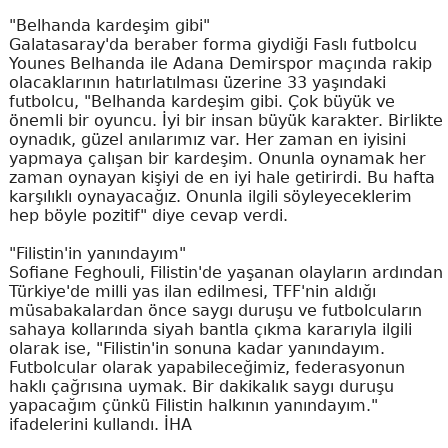
"Belhanda kardeşim gibi"
Galatasaray'da beraber forma giydiği Faslı futbolcu
Younes Belhanda ile Adana Demirspor maçında rakip
olacaklarının hatırlatılması üzerine 33 yaşındaki
futbolcu, "Belhanda kardeşim gibi. Çok büyük ve
önemli bir oyuncu. İyi bir insan büyük karakter. Birlikte
oynadık, güzel anılarımız var. Her zaman en iyisini
yapmaya çalışan bir kardeşim. Onunla oynamak her
zaman oynayan kişiyi de en iyi hale getirirdi. Bu hafta
karşılıklı oynayacağız. Onunla ilgili söyleyeceklerim
hep böyle pozitif" diye cevap verdi.
"Filistin'in yanındayım"
Sofiane Feghouli, Filistin'de yaşanan olayların ardından
Türkiye'de milli yas ilan edilmesi, TFF'nin aldığı
müsabakalardan önce saygı duruşu ve futbolcuların
sahaya kollarında siyah bantla çıkma kararıyla ilgili
olarak ise, "Filistin'in sonuna kadar yanındayım.
Futbolcular olarak yapabileceğimiz, federasyonun
haklı çağrısına uymak. Bir dakikalık saygı duruşu
yapacağım çünkü Filistin halkının yanındayım."
ifadelerini kullandı. İHA