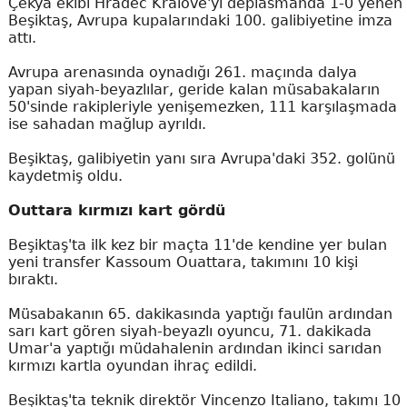
Çekya ekibi Hradec Kralove'yi deplasmanda 1-0 yenen
Beşiktaş, Avrupa kupalarındaki 100. galibiyetine imza
attı.
Avrupa arenasında oynadığı 261. maçında dalya
yapan siyah-beyazlılar, geride kalan müsabakaların
50'sinde rakipleriyle yenişemezken, 111 karşılaşmada
ise sahadan mağlup ayrıldı.
Beşiktaş, galibiyetin yanı sıra Avrupa'daki 352. golünü
kaydetmiş oldu.
Outtara kırmızı kart gördü
Beşiktaş'ta ilk kez bir maçta 11'de kendine yer bulan
yeni transfer Kassoum Ouattara, takımını 10 kişi
bıraktı.
Müsabakanın 65. dakikasında yaptığı faulün ardından
sarı kart gören siyah-beyazlı oyuncu, 71. dakikada
Umar'a yaptığı müdahalenin ardından ikinci sarıdan
kırmızı kartla oyundan ihraç edildi.
Beşiktaş'ta teknik direktör Vincenzo Italiano, takımı 10