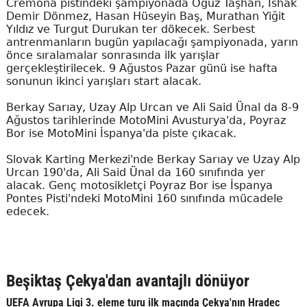
Cremona pistindeki şampiyonada Oğuz Taşhan, İshak
Demir Dönmez, Hasan Hüseyin Baş, Murathan Yiğit
Yıldız ve Turgut Durukan ter dökecek. Serbest
antrenmanların bugün yapılacağı şampiyonada, yarın
önce sıralamalar sonrasında ilk yarışlar
gerçekleştirilecek. 9 Ağustos Pazar günü ise hafta
sonunun ikinci yarışları start alacak.
Berkay Sarıay, Uzay Alp Urcan ve Ali Said Ünal da 8-9
Ağustos tarihlerinde MotoMini Avusturya'da, Poyraz
Bor ise MotoMini İspanya'da piste çıkacak.
Slovak Karting Merkezi'nde Berkay Sarıay ve Uzay Alp
Urcan 190'da, Ali Said Ünal da 160 sınıfında yer
alacak. Genç motosikletçi Poyraz Bor ise İspanya
Pontes Pisti'ndeki MotoMini 160 sınıfında mücadele
edecek.
Beşiktaş Çekya'dan avantajlı dönüyor
UEFA Avrupa Ligi 3. eleme turu ilk maçında Çekya'nın Hradec