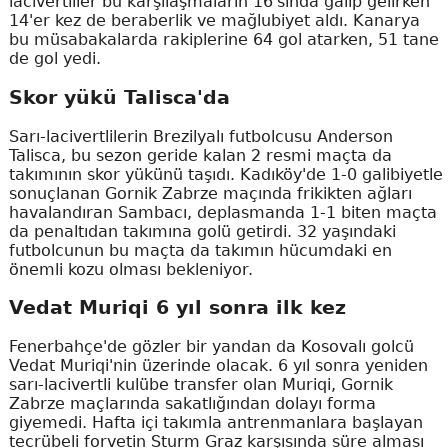
lacivertliler bu karşılaşmaların 16'sında galip gelirken
14'er kez de beraberlik ve mağlubiyet aldı. Kanarya
bu müsabakalarda rakiplerine 64 gol atarken, 51 tane
de gol yedi.
Skor yükü Talisca'da
Sarı-lacivertlilerin Brezilyalı futbolcusu Anderson
Talisca, bu sezon geride kalan 2 resmi maçta da
takımının skor yükünü taşıdı. Kadıköy'de 1-0 galibiyetle
sonuçlanan Gornik Zabrze maçında frikikten ağları
havalandıran Sambacı, deplasmanda 1-1 biten maçta
da penaltıdan takımına golü getirdi. 32 yaşındaki
futbolcunun bu maçta da takımın hücumdaki en
önemli kozu olması bekleniyor.
Vedat Muriqi 6 yıl sonra ilk kez
Fenerbahçe'de gözler bir yandan da Kosovalı golcü
Vedat Muriqi'nin üzerinde olacak. 6 yıl sonra yeniden
sarı-lacivertli kulübe transfer olan Muriqi, Gornik
Zabrze maçlarında sakatlığından dolayı forma
giyemedi. Hafta içi takımla antrenmanlara başlayan
tecrübeli forvetin Sturm Graz karşısında süre alması