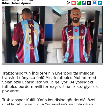
İhlas Haber Ajansı
Trabzonspor'un İngiltere'nin Liverpool takımından
transferi dünyaca ünlü Mısırlı futbolcu Muhammed
Salah özel uçakla İstanbul'a geliyor. 34 yaşındaki
futbolcu bordo-mavili formayı sırtına ilk kez giyerek
poz verdi.
Trabzonspor Kulübü'nün kendisine gönderdiği özel
uçakla tatilini geçirdiği Yunanistan'dan yola çıkan