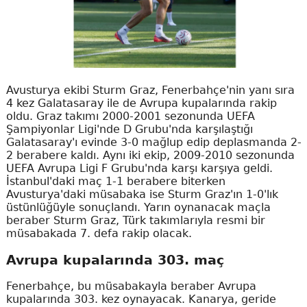
Avusturya ekibi Sturm Graz, Fenerbahçe'nin yanı sıra
4 kez Galatasaray ile de Avrupa kupalarında rakip
oldu. Graz takımı 2000-2001 sezonunda UEFA
Şampiyonlar Ligi'nde D Grubu'nda karşılaştığı
Galatasaray'ı evinde 3-0 mağlup edip deplasmanda 2-
2 berabere kaldı. Aynı iki ekip, 2009-2010 sezonunda
UEFA Avrupa Ligi F Grubu'nda karşı karşıya geldi.
İstanbul'daki maç 1-1 berabere biterken
Avusturya'daki müsabaka ise Sturm Graz'ın 1-0'lık
üstünlüğüyle sonuçlandı. Yarın oynanacak maçla
beraber Sturm Graz, Türk takımlarıyla resmi bir
müsabakada 7. defa rakip olacak.
Avrupa kupalarında 303. maç
Fenerbahçe, bu müsabakayla beraber Avrupa
kupalarında 303. kez oynayacak. Kanarya, geride