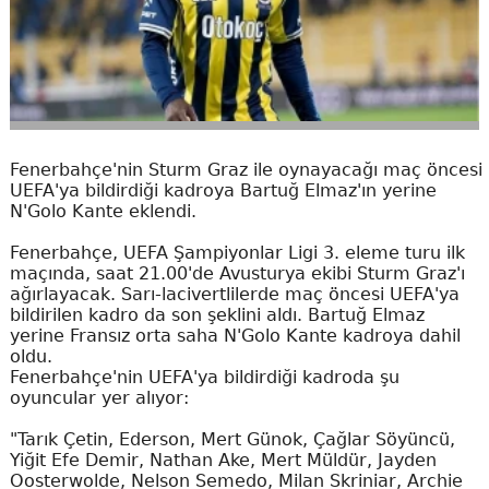
Fenerbahçe'nin Sturm Graz ile oynayacağı maç öncesi
UEFA'ya bildirdiği kadroya Bartuğ Elmaz'ın yerine
N'Golo Kante eklendi.
Fenerbahçe, UEFA Şampiyonlar Ligi 3. eleme turu ilk
maçında, saat 21.00'de Avusturya ekibi Sturm Graz'ı
ağırlayacak. Sarı-lacivertlilerde maç öncesi UEFA'ya
bildirilen kadro da son şeklini aldı. Bartuğ Elmaz
yerine Fransız orta saha N'Golo Kante kadroya dahil
oldu.
Fenerbahçe'nin UEFA'ya bildirdiği kadroda şu
oyuncular yer alıyor:
"Tarık Çetin, Ederson, Mert Günok, Çağlar Söyüncü,
Yiğit Efe Demir, Nathan Ake, Mert Müldür, Jayden
Oosterwolde, Nelson Semedo, Milan Skriniar, Archie