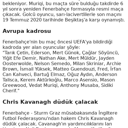
bekleniyor. Muriqi, bu maçta süre bulduğu takdirde 6
yıl sonra yeniden Fenerbahçe formasıyla resmi maça
çıkacak. Golcü oyuncu, sarı-lacivertlilerle son maçını
19 Temmuz 2020 tarihinde Beşiktaş'a karşı oynamıştı.
Avrupa kadrosu
Fenerbahçe'nin bu maç öncesi UEFA'ya bildirdiği
kadroda yer alan oyuncular şöyle:
"Tarık Çetin, Ederson, Mert Günok, Çağlar Söyüncü,
Yiğit Efe Demir, Nathan Ake, Mert Müldür, Jayden
Oosterwolde, Nelson Semedo, Milan Skriniar, Archie
Brown, İsmail Yüksek, Matteo Guendouzi, Fred, İrfan
Can Kahveci, Bartuğ Elmaz, Oğuz Aydın, Anderson
Talisca, Kerem Aktürkoğlu, Marco Asensio, Mason
Greewood, Vedat Muriqi, Anthony Musaba, Sidiki
Cherif."
Chris Kavanagh düdük çalacak
Fenerbahçe - Sturm Graz müsabakasında İngiltere
Futbol Federasyonu'ndan hakem Chris Kavanagh
düdük çalacak. Cavanagh'ın yardımcılıklarını Ian