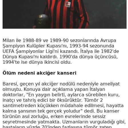
Milan ile 1988-89 ve 1989-90 sezonlarında Avrupa
Şampiyon Kulüpler Kupası'nı, 1993-94 sezonunda
UEFA Şampiyonlar Ligi'ni kazandı. İtalya ile 1982'de
Dünya Kupası'nı kaldırdı. 1990'da dünya üçüncüsü,
1994'te ise dünya ikincisi oldu.
Ölüm nedeni akciğer kanseri
Baresi, geçen yıl akciğer nodülü nedeniyle ameliyat
olmuştu. Konuya dair açıklama yapan İtalyan
doktorlar, "En yaygın belirti, aylarca sürebilen kuru,
inatçı ve tahriş edici bir öksürüktür. Tümör 2
santimetreden küçükken müdahale edilmesi, hayatta
kalma şansının tek gerçek yoludur" dedi. Bu kanser
türünün asıl zorluğu, erken evrelerinde sessiz
seyretmesinde yatmakta. Uzmanların vurguladığı gibi,
hastaların yüzde 70'inden fazlasına tümör zaten