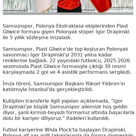
Samsunspor, Polonya Ekstraklasa ekiplerinden Piast
Gliwice forması giyen Polonyalı stoper Igor Drapinski
ile 5 yıllık sözleşme imzaladı.
Samsunspor, Piast Gliwice'de top koşturan Polonyalı
savunmacı Igor Drapinski'yi 2031 yılına kadar
renklerine bağladı. 22 yaşındaki futbolcu, 2025-2026
sezonunda Piast Gliwice formasıyla çıktığı 30 resmi
karşılaşmada 2 gol ve 4 asistlik performans sergiledi.
İmza töreni, Samsunspor Başkanı Yüksel Yıldırım'ın
katılımıyla İstanbul'da gerçekleştirildi.
Kulüpten transferle ilgili yapılan açıklamada, "Igor
Drapinski'ye büyük Samsunspor ailemize hoş geldin
diyor, şanlı kırmızı-beyazlı formamız altında başarılarla
dolu bir kariyer diliyoruz." ifadeleri kullanıldı.
Futbol kariyerine Wisla Plock'ta başlayan Drapinski,
Polonya alt yaş milli takımlarında da forma giymesinin