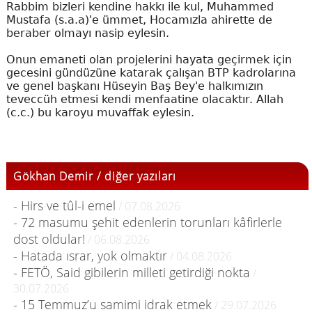
Rabbim bizleri kendine hakkı ile kul, Muhammed
Mustafa (s.a.a)'e ümmet, Hocamızla ahirette de
beraber olmayı nasip eylesin.
Onun emaneti olan projelerini hayata geçirmek için
gecesini gündüzüne katarak çalışan BTP kadrolarına
ve genel başkanı Hüseyin Baş Bey'e halkımızın
teveccüh etmesi kendi menfaatine olacaktır. Allah
(c.c.) bu karoyu muvaffak eylesin.
Gökhan Demir / diğer yazıları
- Hirs ve tûl-i emel
/ 07.08.2026
- 72 masumu şehit edenlerin torunları kâfirlerle
dost oldular!
/ 06.08.2026
- Hatada ısrar, yok olmaktır
/ 04.08.2026
- FETÖ, Said gibilerin milleti getirdiği nokta
/
30.07.2026
- 15 Temmuz’u samimi idrak etmek
/ 29.07.2026