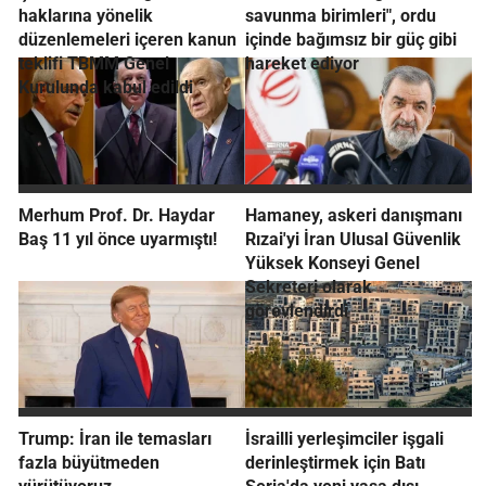
haklarına yönelik
savunma birimleri", ordu
düzenlemeleri içeren kanun
içinde bağımsız bir güç gibi
teklifi TBMM Genel
hareket ediyor
Kurulunda kabul edildi
Merhum Prof. Dr. Haydar
Hamaney, askeri danışmanı
Baş 11 yıl önce uyarmıştı!
Rızai'yi İran Ulusal Güvenlik
Yüksek Konseyi Genel
Sekreteri olarak
görevlendirdi
Trump: İran ile temasları
İsrailli yerleşimciler işgali
fazla büyütmeden
derinleştirmek için Batı