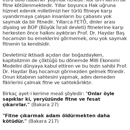
fitne kötülenmektedir. Yıllar boyunca Hak uğruna
hizmet ederek milletimizi her türlü fitneye karşı
uyandırmaya çalışan insanların bu çabasını yok
saymak da bir fitnedir. Yıllarca FETÖ, dinler arası
diyalog ve BOP (Büyük İsrail devleti) fitnelerine karşı
herkesten önce halkını ayıktıran Prof. Dr. Haydar Baş
hocamızın bu emeklerini görmemek, onu yok saymak
fitnenin ta kendisidir.
Devletimiz iktisadi açıdan dar boğazdayken,
kapitalizmin de çöktüğü bu dönemde Milli Ekonomi
Modelini dünyaya kabul ettiren ve bu tezin sahibi Prof.
Dr. Haydar Baş hocamızı görmezden gelmek fitnedir.
Onun kitabının sahtesini yapmak, adını demeden
fikirlerini çalmak fitne ve sahtekârlıktır.
Birkaç ayet-i kerime meali şöyledir: "
Onlar öyle
sapıklar ki, yeryüzünde fitne ve fesat
çıkarırlar."
(Bakara 27)
"Fitne çıkarmak adam öldürmekten daha
kötüdür."
(Bakara 217)