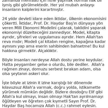
zamanda menfaati için fitne yapmak normal hak bir
işmiş gibi görülmektedir. Her yol mubah anlayışı
insanların kalplerini karartmıştır.
24 yıldır devleti idare eden iktidar, ülkenin ekonomisini
çökertti. İktidar, Prof. Dr. Haydar Baş'ın dünyaya yön
veren Milli Ekonomi Modelini çalarak, taklidini yaparak
ekonomiyi düzelteceğini zannediyor. Model, kitapta
ayrıdır, şifreleri ve uygulaması ayrıdır. Hem Allah'tan
reva mıdır; Modeli çal kitabın rengine, kapağına kadar
aynısını yap ama eserin sahibinden bahsetme! Bu kul
hakkına girmektir. Alçaklıktır.
Böyle insanları nerdeyse Allah dostu yerine koydular.
Hatta peygamber gelse o olurdu, bile dediler. Allah'a
rağmen zinayı, domuzu serbest bırakan adam, olsa
olsa şeytanın askeri olur.
İşte böyle at izinin it izine karıştığı bir dönemde
kılavuzsuz Allah'a varmak, doğru yolda, istikamette
yürümek mümkün değildir. Bizlere dosdoğru Elif gibi
Allah'a kul olmayı, insan olmayı Hak'tan ayrılmamayı
öğütleyen ve öğreten çok kıymetli Sayın Prof. Dr.
Haydar Baş hocamıza Allah (c.c.) rahmet eylesin.