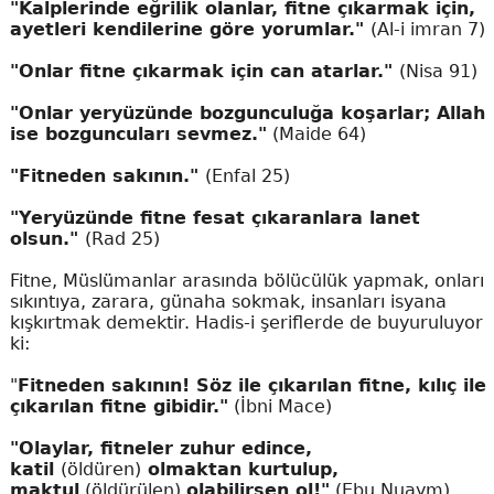
"Kalplerinde eğrilik olanlar, fitne çıkarmak için,
ayetleri kendilerine göre yorumlar."
(Al-i imran 7)
"Onlar fitne çıkarmak için can atarlar."
(Nisa 91)
"Onlar yeryüzünde bozgunculuğa koşarlar; Allah
ise bozguncuları sevmez."
(Maide 64)
"Fitneden sakının."
(Enfal 25)
"Yeryüzünde fitne fesat çıkaranlara lanet
olsun."
(Rad 25)
Fitne, Müslümanlar arasında bölücülük yapmak, onları
sıkıntıya, zarara, günaha sokmak, insanları isyana
kışkırtmak demektir. Hadis-i şeriflerde de buyuruluyor
ki:
"
Fitneden sakının! Söz ile çıkarılan fitne, kılıç ile
çıkarılan fitne gibidir."
(İbni Mace)
"Olaylar, fitneler zuhur edince,
katil
(öldüren)
olmaktan kurtulup,
maktul
(öldürülen)
olabilirsen ol!"
(Ebu Nuaym)