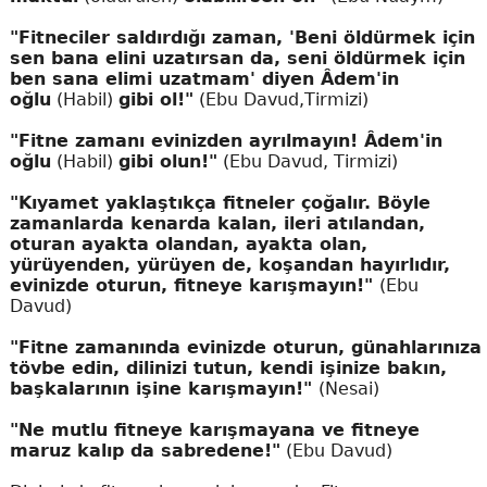
"Fitneciler saldırdığı zaman, 'Beni öldürmek için
sen bana elini uzatırsan da, seni öldürmek için
ben sana elimi uzatmam' diyen Âdem'in
oğlu
(Habil)
gibi ol!"
(Ebu Davud,Tirmizi)
"Fitne zamanı evinizden ayrılmayın! Âdem'in
oğlu
(Habil)
gibi olun!"
(Ebu Davud, Tirmizi)
"Kıyamet yaklaştıkça fitneler çoğalır. Böyle
zamanlarda kenarda kalan, ileri atılandan,
oturan ayakta olandan, ayakta olan,
yürüyenden, yürüyen de, koşandan hayırlıdır,
evinizde oturun, fitneye karışmayın!"
(Ebu
Davud)
"Fitne zamanında evinizde oturun, günahlarınıza
tövbe edin, dilinizi tutun, kendi işinize bakın,
başkalarının işine karışmayın!"
(Nesai)
"Ne mutlu fitneye karışmayana ve fitneye
maruz kalıp da sabredene!"
(Ebu Davud)