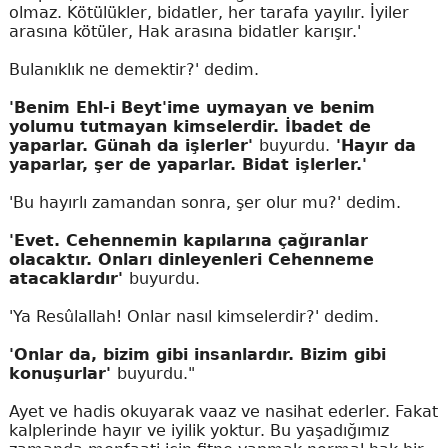
olmaz. Kötülükler, bidatler, her tarafa yayılır. İyiler
arasına kötüler, Hak arasına bidatler karışır.'
Bulanıklık ne demektir?' dedim.
'Benim Ehl-i Beyt'ime uymayan ve benim
yolumu tutmayan kimselerdir. İbadet de
yaparlar. Günah da işlerler'
buyurdu.
'Hayır da
yaparlar, şer de yaparlar. Bidat işlerler.'
'Bu hayırlı zamandan sonra, şer olur mu?' dedim.
'Evet. Cehennemin kapılarına çağıranlar
olacaktır. Onları dinleyenleri Cehenneme
atacaklardır'
buyurdu.
'Ya Resûlallah! Onlar nasıl kimselerdir?' dedim.
'Onlar da, bizim gibi insanlardır. Bizim gibi
konuşurlar'
buyurdu."
Ayet ve hadis okuyarak vaaz ve nasihat ederler. Fakat
kalplerinde hayır ve iyilik yoktur. Bu yaşadığımız