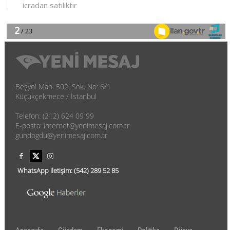
Beşyol Mah. 502. Sok. No: 6/1
Küçükçekmece / İstanbul
Telefon: (212) 624 09 99
E-posta: internet@yenimesaj.com.tr
gundogdu@yenimesaj.com.tr
WhatsApp iletişim:
(542)
289 52 85