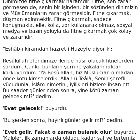
Dinimizde fitne çıkarmak haramdır. Fitne, sen zarar
görmesen de, senin bir işinden, bir sözünden dinimizin
ve Müslümanların zarar görmesidir. Fitne çıkarmak,
düşman edinmektir. Fitne çıkarmak, sadece
konuşmakla, elle, kolla, zor kullanarak olmaz, sosyal
medya ve basın yoluyla da fitne çıkarmak çok kolay
ve zararlıdır.
"Eshâb-ı kiramdan hazret-i Huzeyfe diyor ki:
Resûlullah efendimize ileride hâsıl olacak fitnelerden
sordum. Çünkü bunların şerrine yakalanmaktan
korkuyordum. 'Ya Resûlallah, biz Müslüman olmadan
önce kötü kimselerdik. Allah ü Teâlâ, Senin şerefli
vücudunla, İslâm nimetini, iyilikleri bizlere ihsan etti.
Bu saadet günlerinden sonra, yine kötü zaman
gelecek mi?' dedim.
'
Evet gelecek!'
buyurdu.
'Bu şerden sonra, hayırlı günler gelir mi?' dedim.
'Evet gelir. Fakat o zaman bulanık olur'
buyurdu.
'Kalpler, ilk zamanlarda olduğu kadar saf ve tertemiz