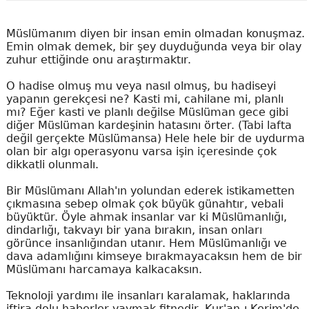
Müslümanım diyen bir insan emin olmadan konuşmaz.
Emin olmak demek, bir şey duyduğunda veya bir olay
zuhur ettiğinde onu araştırmaktır.
O hadise olmuş mu veya nasıl olmuş, bu hadiseyi
yapanın gerekçesi ne? Kasti mi, cahilane mi, planlı
mı? Eğer kasti ve planlı değilse Müslüman gece gibi
diğer Müslüman kardeşinin hatasını örter. (Tabi lafta
değil gerçekte Müslümansa) Hele hele bir de uydurma
olan bir algı operasyonu varsa işin içeresinde çok
dikkatli olunmalı.
Bir Müslümanı Allah'ın yolundan ederek istikametten
çıkmasına sebep olmak çok büyük günahtır, vebali
büyüktür. Öyle ahmak insanlar var ki Müslümanlığı,
dindarlığı, takvayı bir yana bırakın, insan onları
görünce insanlığından utanır. Hem Müslümanlığı ve
dava adamlığını kimseye bırakmayacaksın hem de bir
Müslümanı harcamaya kalkacaksın.
Teknoloji yardımı ile insanları karalamak, haklarında
iftira dolu haberler yaymak fitnedir. Kur'an-ı Kerim'de