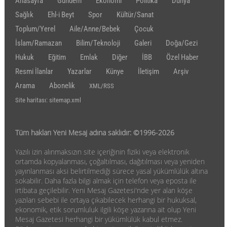
Anasayfa
Gündem
Ekonomi
Politika
Dünya
Sağlık
Ehl-i Beyt
Spor
Kültür/Sanat
Toplum/Yerel
Aile/Anne/Bebek
Çocuk
İslam/Ramazan
Bilim/Teknoloji
Galeri
Doğa/Gezi
Hukuk
Eğitim
Emlak
Diğer
İBB
Özel Haber
Resmi İlanlar
Yazarlar
Künye
İletişim
Arşiv
Arama
Abonelik
XML/RSS
Site haritası: sitemap.xml
Tüm hakları Yeni Mesaj adına saklıdır: ©1996-2026
Yazılı izin alınmaksızın site içeriğinin fiziki veya elektronik
ortamda kopyalanması, çoğaltılması, dağıtılması veya yeniden
yayınlanması aksi belirtilmediği sürece yasal yükümlülük altına
sokabilir. Daha fazla bilgi almak için telefon veya eposta ile
irtibata geçilebilir. Yeni Mesaj Gazetesi'nde yer alan köşe
yazıları sebebi ile ortaya çıkabilecek herhangi bir hukuksal,
ekonomik, etik sorumluluk ilgili köşe yazarına ait olup Yeni
Mesaj Gazetesi herhangi bir yükümlülük kabul etmez.