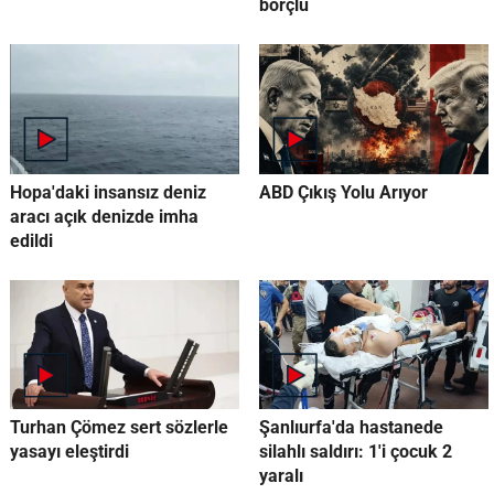
borçlu
Hopa'daki insansız deniz
ABD Çıkış Yolu Arıyor
aracı açık denizde imha
edildi
Turhan Çömez sert sözlerle
Şanlıurfa'da hastanede
yasayı eleştirdi
silahlı saldırı: 1'i çocuk 2
yaralı