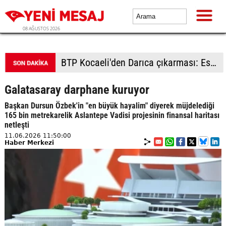
08 AĞUSTOS 2026
BTP kadrolarından Çorlu'da saha çalışması: Vatandaşlardan yoğun ilgi
Galatasaray darphane kuruyor
Başkan Dursun Özbek'in "en büyük hayalim" diyerek müjdelediği
165 bin metrekarelik Aslantepe Vadisi projesinin finansal haritası
netleşti
11.06.2026 11:50:00
Haber Merkezi