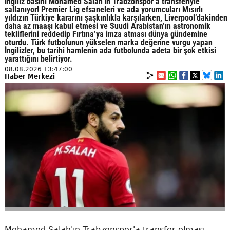
İngiliz basını Mohamed Salah’ın Trabzonspor’a transferiyle
sallanıyor! Premier Lig efsaneleri ve ada yorumcuları Mısırlı
yıldızın Türkiye kararını şaşkınlıkla karşılarken, Liverpool’dakinden
daha az maaşı kabul etmesi ve Suudi Arabistan’ın astronomik
tekliflerini reddedip Fırtına’ya imza atması dünya gündemine
oturdu. Türk futbolunun yükselen marka değerine vurgu yapan
İngilizler, bu tarihi hamlenin ada futbolunda adeta bir şok etkisi
yarattığını belirtiyor.
08.08.2026 13:47:00
Haber Merkezi
Mohamed Salah'ın Trabzonspor'a transfer olması