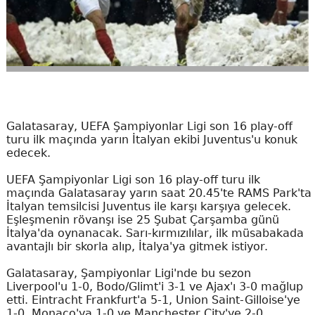
Galatasaray, UEFA Şampiyonlar Ligi son 16 play-off
turu ilk maçında yarın İtalyan ekibi Juventus'u konuk
edecek.
UEFA Şampiyonlar Ligi son 16 play-off turu ilk
maçında Galatasaray yarın saat 20.45'te RAMS Park'ta
İtalyan temsilcisi Juventus ile karşı karşıya gelecek.
Eşleşmenin rövanşı ise 25 Şubat Çarşamba günü
İtalya'da oynanacak. Sarı-kırmızılılar, ilk müsabakada
avantajlı bir skorla alıp, İtalya'ya gitmek istiyor.
Galatasaray, Şampiyonlar Ligi'nde bu sezon
Liverpool'u 1-0, Bodo/Glimt'i 3-1 ve Ajax'ı 3-0 mağlup
etti. Eintracht Frankfurt'a 5-1, Union Saint-Gilloise'ye
1-0, Monaco'ya 1-0 ve Manchester City'ye 2-0