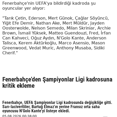
Fenerbahçe'nin UEFA'ya bildirdiği kadroda şu
oyuncular yer alıyor:
"Tarık Çetin, Ederson, Mert Günok, Çağlar Söyüncü,
Yiğit Efe Demir, Nathan Ake, Mert Müldür, Jayden
Oosterwolde, Nelson Semedo, Milan Skriniar, Archie
Brown, İsmail Yüksek, Matteo Guendouzi, Fred, İrfan
Can Kahveci, Oğuz Aydın, N'Golo Kante, Anderson
Talisca, Kerem Aktürkoğlu, Marco Asensio, Mason
Greenwood, Vedat Muric, Anthony Musaba, Sidiki
Cherif."
Fenerbahçe'den Şampiyonlar Ligi kadrosuna
kritik ekleme
Fenerbahçe, UEFA Şampiyonlar Ligi kadrosunda değişikliğe gitti.
Sarı-lacivertliler, Bartuğ Elmaz'ın yerine Fransız orta saha
oyuncusu N'Golo Kante'yi listeye ekledi.
05.08.2026 00:38:00