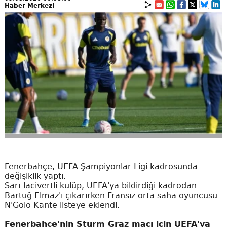
Haber Merkezi
Fenerbahçe, UEFA Şampiyonlar Ligi kadrosunda
değişiklik yaptı.
Sarı-lacivertli kulüp, UEFA'ya bildirdiği kadrodan
Bartuğ Elmaz'ı çıkarırken Fransız orta saha oyuncusu
N'Golo Kante listeye eklendi.
Fenerbahçe'nin Sturm Graz maçı için UEFA'ya