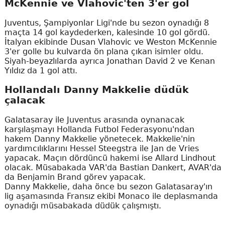
McKennie ve Vlahovic'ten 3'er gol
Juventus, Şampiyonlar Ligi'nde bu sezon oynadığı 8
maçta 14 gol kaydederken, kalesinde 10 gol gördü.
İtalyan ekibinde Dusan Vlahovic ve Weston McKennie
3'er golle bu kulvarda ön plana çıkan isimler oldu.
Siyah-beyazlılarda ayrıca Jonathan David 2 ve Kenan
Yıldız da 1 gol attı.
Hollandalı Danny Makkelie düdük
çalacak
Galatasaray ile Juventus arasında oynanacak
karşılaşmayı Hollanda Futbol Federasyonu'ndan
hakem Danny Makkelie yönetecek. Makkelie'nin
yardımcılıklarını Hessel Steegstra ile Jan de Vries
yapacak. Maçın dördüncü hakemi ise Allard Lindhout
olacak. Müsabakada VAR'da Bastian Dankert, AVAR'da
da Benjamin Brand görev yapacak.
Danny Makkelie, daha önce bu sezon Galatasaray'ın
lig aşamasında Fransız ekibi Monaco ile deplasmanda
oynadığı müsabakada düdük çalışmıştı.