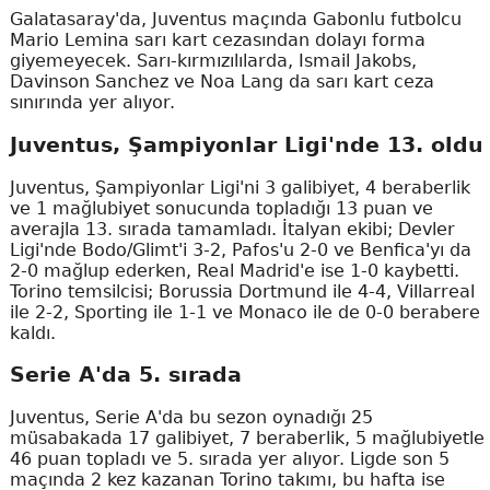
Galatasaray'da, Juventus maçında Gabonlu futbolcu
Mario Lemina sarı kart cezasından dolayı forma
giyemeyecek. Sarı-kırmızılılarda, Ismail Jakobs,
Davinson Sanchez ve Noa Lang da sarı kart ceza
sınırında yer alıyor.
Juventus, Şampiyonlar Ligi'nde 13. oldu
Juventus, Şampiyonlar Ligi'ni 3 galibiyet, 4 beraberlik
ve 1 mağlubiyet sonucunda topladığı 13 puan ve
averajla 13. sırada tamamladı. İtalyan ekibi; Devler
Ligi'nde Bodo/Glimt'i 3-2, Pafos'u 2-0 ve Benfica'yı da
2-0 mağlup ederken, Real Madrid'e ise 1-0 kaybetti.
Torino temsilcisi; Borussia Dortmund ile 4-4, Villarreal
ile 2-2, Sporting ile 1-1 ve Monaco ile de 0-0 berabere
kaldı.
Serie A'da 5. sırada
Juventus, Serie A'da bu sezon oynadığı 25
müsabakada 17 galibiyet, 7 beraberlik, 5 mağlubiyetle
46 puan topladı ve 5. sırada yer alıyor. Ligde son 5
maçında 2 kez kazanan Torino takımı, bu hafta ise