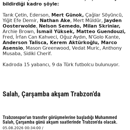
bildirdiği kadro şöyle:
Tarık Çetin, Ederson,
Mert Günok,
Çağlar Söyüncü,
Yiğit Efe Demir,
Nathan Ake
, Mert Müldür,
Jayden
Oosterwolde
,
Nelson Semedo, Milan Skriniar,
Archie Brown,
İsmail Yüksek, Matteo Guendouzi,
Fred, İrfan Can Kahveci, Oğuz Aydın, N'Golo Kante,
Anderson Talisca, Kerem Aktürkoğlu, Marco
Asensio
, Mason Greenwood, Vedat Muric, Anthony
Musaba, Sidiki Cherif.
Kadroda 15 yabancı, 9 da Türk futbolcu bulunuyor.
Salah, Çarşamba akşam Trabzon'da
Trabzonspor'un transfer görüşmelerine başladığı Muhammed
Salah, Çarşamba günü akşam saatlerinde Trabzon'da olacak.
05.08.2026 00:34:00 /