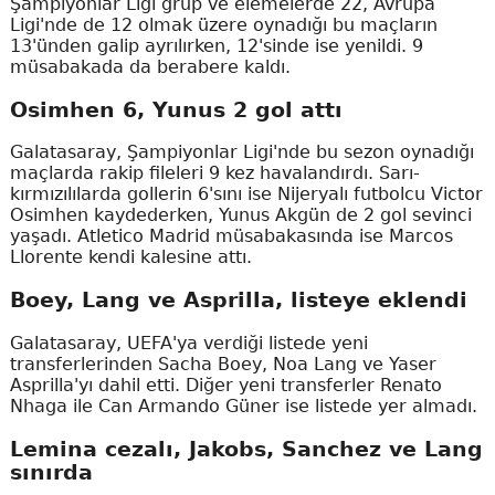
Şampiyonlar Ligi grup ve elemelerde 22, Avrupa
Ligi'nde de 12 olmak üzere oynadığı bu maçların
13'ünden galip ayrılırken, 12'sinde ise yenildi. 9
müsabakada da berabere kaldı.
Osimhen 6, Yunus 2 gol attı
Galatasaray, Şampiyonlar Ligi'nde bu sezon oynadığı
maçlarda rakip fileleri 9 kez havalandırdı. Sarı-
kırmızılılarda gollerin 6'sını ise Nijeryalı futbolcu Victor
Osimhen kaydederken, Yunus Akgün de 2 gol sevinci
yaşadı. Atletico Madrid müsabakasında ise Marcos
Llorente kendi kalesine attı.
Boey, Lang ve Asprilla, listeye eklendi
Galatasaray, UEFA'ya verdiği listede yeni
transferlerinden Sacha Boey, Noa Lang ve Yaser
Asprilla'yı dahil etti. Diğer yeni transferler Renato
Nhaga ile Can Armando Güner ise listede yer almadı.
Lemina cezalı, Jakobs, Sanchez ve Lang
sınırda