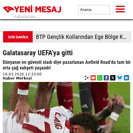
10 AĞUSTOS 2026
Kars'ta bal hasadı bereketli başladı: Kilosu 2 bin 500 TL'ye kadar çıkıyor
Galatasaray UEFA'ya gitti
Dünyanın en güvenli stadı diye pazarlanan Anfield Road’da tam bir
orta çağ vahşeti yaşandı!
19.03.2026 12:33:00
Haber Merkezi