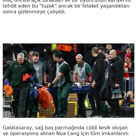
Maç öncesi açık bırakılan ve bir oyuncunun kariyerini
tehdit eden bu "tuzak" ancak bir felaket yaşandıktan
sonra gizlenmeye çalışıldı.
Galatasaray, sağ baş parmağında ciddi kesik oluşan
ve operasyona alınan Noa Lang için tüm imkanlarını