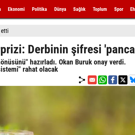
m
Ekonomi
Politika
Dünya
Sağlık
Toplum
Spor
Eh
etti
rizi: Derbinin şifresi 'panca
mönüsünü" hazırladı. Okan Buruk onay verdi.
sistemi" rahat olacak