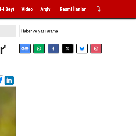
⤵
l-i Beyt
Video
Arşiv
Resmi İlanlar
r'