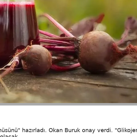
üsünü" hazırladı. Okan Buruk onay verdi. "Glikoje
 olacak.