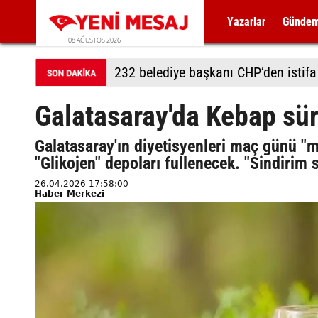
Yazarlar
Günde
08 AĞUSTOS 2026
232 belediye başkanı CHP’den istifa 
Galatasaray'da Kebap sürp
Galatasaray'ın diyetisyenleri maç günü "
"Glikojen" depoları fullenecek. "Sindirim 
26.04.2026 17:58:00
Haber Merkezi