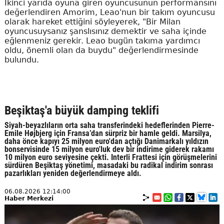
İkinci yarıda oyuna giren oyuncusunun performansını
değerlendiren Amorim, Leao'nun bir takım oyuncusu
olarak hareket ettiğini söyleyerek, "Bir Milan
oyuncusuysanız şanslısınız demektir ve saha içinde
eğlenmeniz gerekir. Leao bugün takıma yardımcı
oldu, önemli olan da buydu" değerlendirmesinde
bulundu.
Beşiktaş'a büyük damping teklifi
Siyah-beyazlıların orta saha transferindeki hedeflerinden Pierre-
Emile Højbjerg için Fransa’dan sürpriz bir hamle geldi. Marsilya,
daha önce kapıyı 25 milyon euro'dan açtığı Danimarkalı yıldızın
bonservisinde 15 milyon euro'luk dev bir indirime giderek rakamı
10 milyon euro seviyesine çekti. Interli Frattesi için görüşmelerini
sürdüren Beşiktaş yönetimi, masadaki bu radikal indirim sonrası
pazarlıkları yeniden değerlendirmeye aldı.
06.08.2026 12:14:00
Haber Merkezi