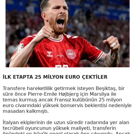
İLK ETAPTA 25 MİLYON EURO ÇEKTİLER
Transfere hareketlilik getirmek isteyen Beşiktaş, bir
süre önce Pierre-Emile Højbjerg için Marsilya ile
temas kurmuş ancak Fransız kulübünün 25 milyon
euro civarındaki yüksek bonservis beklentisi nedeniyle
masadan kalkmıştı.
İtalyan ekiplerinin de uzun süredir radarında yer alan
tecrübeli oyuncunun yüksek maliyeti, transferin
önündeki en büyük engel olarak öne çıkıyordu. Ancak