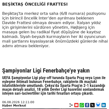
BEŞİKTAŞ ÖNCELİĞİ FRATTESI
Beşiktaş'ta merkez orta saha (6/8 numara) pozisyonu
için birincil öncelik Inter'den ayrılması beklenen
Davide Frattesi olmaya devam ediyor. İtalyan yıldız
için girişimlerini sürdüren yönetim, Højbjerg için
masaya gelen bu radikal fiyat düşüşüne de kayıtsız
kalmadı. Siyah-beyazlı kurmayların her iki oyuncunun
mali şartlarını kıyaslayarak önümüzdeki günlerde nihai
adımı atması bekleniyor.
Şampiyonlar Ligi Fenerbahçe'ye yakın
UEFA Şampiyonlar Ligi play-off turunda Sparta Prag veya Lyon ile
eşleşme ihtimali bulunan Fenerbahçe, rakiplerin ilk maçtaki
istatistikleriyle umutlandı. Çekya'da Sparta Prag'ın 2-1 kazandığı
maçın detaylı analizi, 18 yıllık Devler Ligi hasretini sonlandırmak
isteyen sarı-lacivertliler için tarihi fırsatları ortaya çıkardı.
06.08.2026 12:11:00
Haber Merkezi