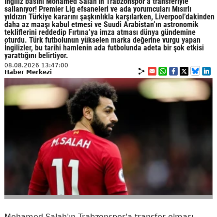
İngiliz basını Mohamed Salah’ın Trabzonspor’a transferiyle
sallanıyor! Premier Lig efsaneleri ve ada yorumcuları Mısırlı
yıldızın Türkiye kararını şaşkınlıkla karşılarken, Liverpool’dakinden
daha az maaşı kabul etmesi ve Suudi Arabistan’ın astronomik
tekliflerini reddedip Fırtına’ya imza atması dünya gündemine
oturdu. Türk futbolunun yükselen marka değerine vurgu yapan
İngilizler, bu tarihi hamlenin ada futbolunda adeta bir şok etkisi
yarattığını belirtiyor.
08.08.2026 13:47:00
Haber Merkezi
Mohamed Salah'ın Trabzonspor'a transfer olması