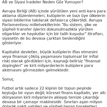
AB ve Siyasi İradeler Neden Göz Yumuyor?
Avrupa Birliği (AB) içinde yürütülen yeni anti-kara para
aklama düzenlemeleri, kulüplerin ve bazı üye ülkelerin
siyasi lobilerine takılarak defalarca çökertildi. Avrupa
Parlamentosu milletvekillerinin "Bu sistem, şike ve
şüpheli transfer işlerini dokunulmazlıkla yürüten
oligarklar ve haydutlar için bir talih kuşudur" itirafları,
siyasetin de bu devasa çarktan beslendiğini
gösteriyor.
Kapitalist devletler, büyük kulüplerin iflas etmesini
veya finansal çöküş yaşamasını toplumsal bir infial
riski olarak gördükleri için, kaynağı belirsiz "finansal
dopingleri" ve kirli milyarderlerin kulüplere para
akıtmasını görmezden gelmektedir.
Sonuç
Futbol artık sadece 22 kişinin bir topun peşinde
koştuğu bir oyun değil; küresel finans kapitalin, yer altı
dünyasının kirli milyarlarını aklayıp temize çıkardığı
devasa bir çamaşır makinesidir. Sınırları aşan milyon
dolarlık nakit valizleri ve şüpheli hesap hareketleri