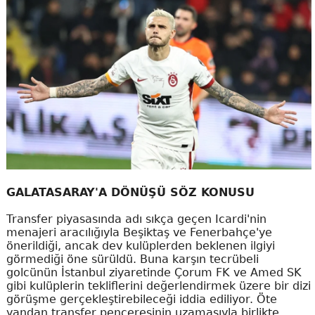
GALATASARAY'A DÖNÜŞÜ SÖZ KONUSU
Transfer piyasasında adı sıkça geçen Icardi'nin
menajeri aracılığıyla Beşiktaş ve Fenerbahçe'ye
önerildiği, ancak dev kulüplerden beklenen ilgiyi
görmediği öne sürüldü. Buna karşın tecrübeli
golcünün İstanbul ziyaretinde Çorum FK ve Amed SK
gibi kulüplerin tekliflerini değerlendirmek üzere bir dizi
görüşme gerçekleştirebileceği iddia ediliyor. Öte
yandan transfer penceresinin uzamasıyla birlikte,