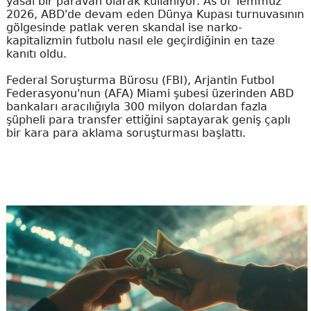
yasal bir paravan olarak kullanıyor. As of Temmuz
2026, ABD'de devam eden Dünya Kupası turnuvasının
gölgesinde patlak veren skandal ise narko-
kapitalizmin futbolu nasıl ele geçirdiğinin en taze
kanıtı oldu.
Federal Soruşturma Bürosu (FBI), Arjantin Futbol
Federasyonu'nun (AFA) Miami şubesi üzerinden ABD
bankaları aracılığıyla 300 milyon dolardan fazla
şüpheli para transfer ettiğini saptayarak geniş çaplı
bir kara para aklama soruşturması başlattı.