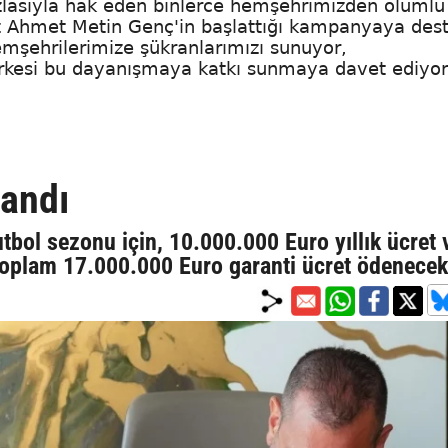
zlasıyla hak eden binlerce hemşehrimizden olumlu
ız Ahmet Metin Genç'in başlattığı kampanyaya des
emşehrilerimize şükranlarımızı sunuyor,
rkesi bu dayanışmaya katkı sunmaya davet ediyor
landı
bol sezonu için, 10.000.000 Euro yıllık ücret 
toplam 17.000.000 Euro garanti ücret ödenecek