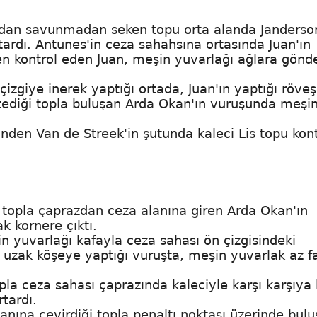
ından savunmadan seken topu orta alanda Janderso
tardı. Antunes'in ceza sahahsına ortasında Juan'ın
en kontrol eden Juan, meşin yuvarlağı ağlara gönde
izgiye inerek yaptığı ortada, Juan'ın yaptığı röve
tediği topla buluşan Arda Okan'ın vuruşunda meşi
inden Van de Streek'in şutunda kaleci Lis topu kont
ı topla çaprazdan ceza alanına giren Arda Okan'ın
 kornere çıktı.
n yuvarlağı kafayla ceza sahası ön çizgisindeki
in uzak köşeye yaptığı vuruşta, meşin yuvarlak az f
pla ceza sahası çaprazında kaleciyle karşı karşıya
tardı.
anına çevirdiği topla penaltı noktası üzerinde bul