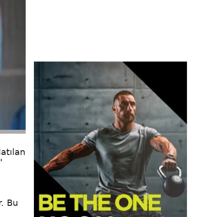
atılan
"
r. Bu