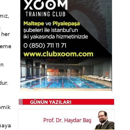
mız,
ı
 her
ndeme
an
dur.
omik
Prof. Dr. Haydar Baş
maya