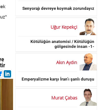
tek
Senyorajı devreye koymak zorundayız
uz"
Uğur Kepekçi
Kötülüğün anatomisi / Kötülüğün
gölgesinde insan -1-
ve
Akın Aydın
tir
Emperyalizme karşı İran’ı şanlı duruşu
Murat Çabas