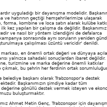
ardır uyguladığı bir dayanışma modelidir. Başkanı
ına ve hatırının geçtiği hemşehrilerimize ulaşarak
, forma, kombine ve loca satın alarak kulübe katk
lk kez yapılan bir çalışma da değildir. Başkanımız
dir ve nasıl bir yöntem izlendiğini de defalarca
 kampanya sonrasında aynı soruların yeniden gü
turulmaya çalışılması üzüntü vericidir' denildi.
 markası, en önemli ortak değeri ve dünyaya açıl
rısı yalnızca sahadaki sonuçlardan ibaret değildir.
ne, turizmine ve marka değerine önemli katkılar
 çıkmak, bu şehrin her ferdinin ortak sorumluluğu
e belediye başkanı olarak Trabzonspor'a destek
ektedir. Başkanımızın şimdiye kadar tüm
k değerine gönüllü destek vermek isteyen ve ekon
umuzu buluşturmaktır.
nımız Ahmet Metin Genç, Trabzonspor için dayanış