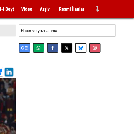
⤵
l-i Beyt
Video
Arşiv
Resmi İlanlar