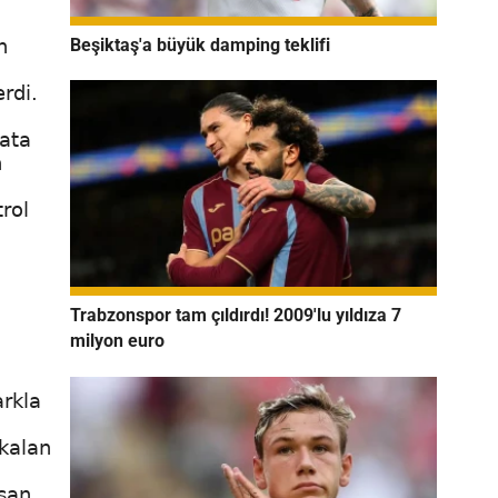
Beşiktaş'a büyük damping teklifi
n
rdi.
şata
n
rol
Trabzonspor tam çıldırdı! 2009'lu yıldıza 7
milyon euro
arkla
 kalan
uşan