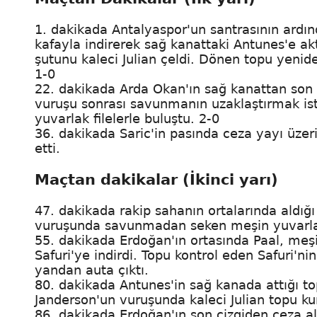
1. dakikada Antalyaspor'un santrasının ard
kafayla indirerek sağ kanattaki Antunes'e ak
şutunu kaleci Julian çeldi. Dönen topu yenid
1-0
22. dakikada Arda Okan'ın sağ kanattan son ç
vuruşu sonrası savunmanın uzaklaştırmak is
yuvarlak filelerle buluştu. 2-0
36. dakikada Saric'in pasında ceza yayı üzer
etti.
Maçtan dakikalar (İkinci yarı)
47. dakikada rakip sahanın ortalarında aldığ
vuruşunda savunmadan seken meşin yuvarlak
55. dakikada Erdoğan'ın ortasında Paal, meşi
Safuri'ye indirdi. Topu kontrol eden Safuri'n
yandan auta çıktı.
80. dakikada Antunes'in sağ kanada attığı to
Janderson'un vuruşunda kaleci Julian topu kur
86. dakikada Erdoğan'ın son çizgiden ceza al