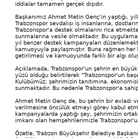
iddialar tamamen gerçek dışıdır.
Başkanımız Ahmet Metin Genç'in yaptığı, yıll
Trabzonspor sevdalısı iş insanlarına, dostlar
Trabzonspor'a destek olmalarını rica etmekte
sunmalarına vesile olmaktadır. Bu uygulama i
yıl benzer destek kampanyaları düzenlemekte
kamuoyuyla paylaşmıştır. Buna rağmen her
getirilmesi ve kamuoyunda farklı bir algı oluş
Açıklamada, Trabzonspor'un şehrin en büyük
yüzü olduğu belirtilerek "Trabzonspor'un başa
Kulübümüz; şehrimizin tanıtımına, ekonomisi
sunmaktadır. Bu nedenle Trabzonspor'a sahip
Ahmet Metin Genç de, bu şehrin bir evladı v
verilmesine öncülük etmeyi görev kabul etm
kampanyalarda yaptığı şey, şehrimizin orta
imkanı olan hemşehrilerimizle Trabzonspor'
Özetle, Trabzon Büyükşehir Belediye Başka