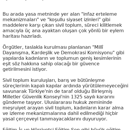
Bu arada yasa metninde yer alan "infaz erteleme
mekanizmaları" ve "koşullu siyaset izinleri" gibi
maddelere karşı çıkan sivil toplum, süreci kilitlemek
amacıyla üç ana ayaktan oluşan çok yönlü bir eylem
haritası hazırladı.
Örgütler, taslakla kurulması planlanan "Millî
Dayanışma, Kardeşlik ve Demokrasi Komisyonu" gibi
yapılarda kadınların ve toplumun geniş kesimlerinin
eşit söz hakkına sahip olacağı bir güvence
getirilmesini istiyor.
Sivil toplum kuruluşları, barış ve bütünleşme
süreçlerinin kapalı kapılar ardında yürütülemeyeceğini
savunarak Türkiye'nin de taraf olduğu Birleşmiş
Milletler Güvenlik Konseyi'nin 1325 sayılı kararını
gündeme taşıyor. Uluslararası hukuk zemininde
meşruiyet arayan sivil toplum, kadınların karar alma
ve izleme mekanizmalarına dahil edilmediği hiçbir
yasal çerçeveyi tanımayacaklarını duyuruyor.
Eğitim-İş ve Hürriyetçi Eğitim Sen gibi büyük eğitim