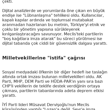
çekti.
Dijital analizlerde ve yorumlarda öne çıkan en büyük
endişe ise "Lübnanlaşma" tehlikesi oldu. Kullanıcılar,
kapalı kapılar ardında ve toplumsal mutabakat
aranmadan hazırlanan bu metnin, Türkiye'yi etnik ve
çoklu bir yönetim yapısına sürükleyerek
kırılganlaştıracağını savunuyor. Meclis'teki partilerin
"boş kağıtlara imza atarak" bu süreci yürütmesi ise
dijital tabanda çok ciddi bir güvensizlik dalgası yarattı.
Milletvekillerine "istifa" çağrısı
Sosyal medyadaki öfkenin bir diğer hedefi ise taslağın
altında ortak imzası bulunan milletvekilleri oldu. AK
Parti, MHP, DEM Parti ve HÜDA-PAR'ın yanı sıra bazı
CHP'li vekillerin de teklife destek verdiğinin ortaya
çıkması, partilerin tabanlarında adeta deprem etkisi
yarattı.
İYİ Parti lideri Müsavat Dervişoğlu'nun Meclis
kürsüsünden yaptığı "Lozan'a değil, Sevr'e imza