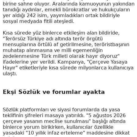
birine sahne oluyor. Aralarında kamuoyunun yakından
tanıdığı aydınlar, emekli bürokratlar ve hukukçuların
yer aldığı 242 isim, yayımladıkları ortak bildiriyle
sosyal medyada fitili ateşledi.
Kısa sürede yüz binlerce etkileşim alan bildiride,
"Terörsüz Türkiye adı altında terör örgütü
mensuplarına örtülü af getirilmesine, teröristbaşının
muhatap alınmasına ve milli egemenliğin
zedelenmesine Türk milleti olarak hayır diyoruz"
ifadelerine yer verildi. Kampanya, "Çerçeve Yasaya
Hayır" etiketleriyle kısa sürede milyonlarca kullanıcıya
ulaştı.
Ekşi Sözlük ve forumlar ayakta
Sözlük platformları ve siyasi forumlarda da yasa
teklifinin şifreleri masaya yatırıldı. "5 ağustos 2026
çerçeve yasanın meclise sunulması" başlığı altında
binlerce yorum birikirken, kullanıcılar özellikle
yasadaki "10 yıllık infaz erteleme" maddesine dikkat