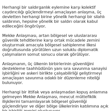
Herhangi bir saldırganlık eylemine karşı kolektif
caydırıcılığı güçlendirmeyi amaçlayan anlaşma, üç
devletten herhangi birine yönelik herhangi bir silahlı
saldırının, hepsine yönelik bir saldırı olarak kabul
edileceğini öngörüyor.
Mekke Anlaşması, artan bölgesel ve uluslararası
güvenlik tehditlerine karşı ortak mücadele zemini
oluşturmak amacıyla bölgesel sahiplenme ilkesi
doğrultusunda yürütülen uzun soluklu diplomatik
çalışmaların somut sonucu olarak görülüyor.
Anlaşmanın, üç ülkenin birbirlerinin güvenliğini
destekleme taahhüdünün yanı sıra savunma sanayisi
işbirliğini ve askeri birlikte çalışabilirliği geliştirmeyi
amaçlayan savunma odaklı bir düzenleme niteliği
bulunuyor.
Herhangi bir ittifak veya anlaşmadan kopuş anlamına
gelmeyen Mekke Anlaşması, mevcut müttefiklik
ilişkilerini tamamlayarak bölgesel güvenliği
güçlendiriyor ve diğer bölge ülkelerinin katılımına açık
bir işbirliği zemini oluşturuyor.