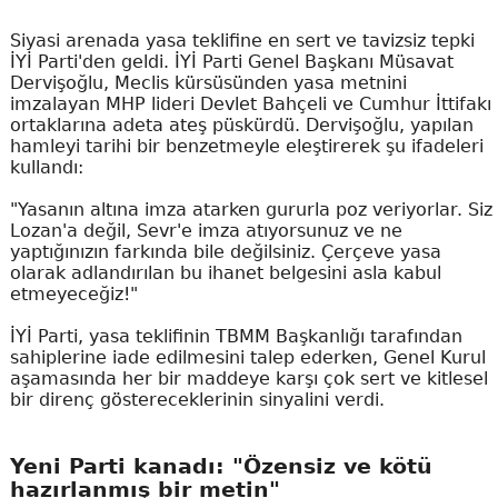
Siyasi arenada yasa teklifine en sert ve tavizsiz tepki
İYİ Parti'den geldi. İYİ Parti Genel Başkanı Müsavat
Dervişoğlu, Meclis kürsüsünden yasa metnini
imzalayan MHP lideri Devlet Bahçeli ve Cumhur İttifakı
ortaklarına adeta ateş püskürdü. Dervişoğlu, yapılan
hamleyi tarihi bir benzetmeyle eleştirerek şu ifadeleri
kullandı:
"Yasanın altına imza atarken gururla poz veriyorlar. Siz
Lozan'a değil, Sevr'e imza atıyorsunuz ve ne
yaptığınızın farkında bile değilsiniz. Çerçeve yasa
olarak adlandırılan bu ihanet belgesini asla kabul
etmeyeceğiz!"
İYİ Parti, yasa teklifinin TBMM Başkanlığı tarafından
sahiplerine iade edilmesini talep ederken, Genel Kurul
aşamasında her bir maddeye karşı çok sert ve kitlesel
bir direnç göstereceklerinin sinyalini verdi.
Yeni Parti kanadı: "Özensiz ve kötü
hazırlanmış bir metin"