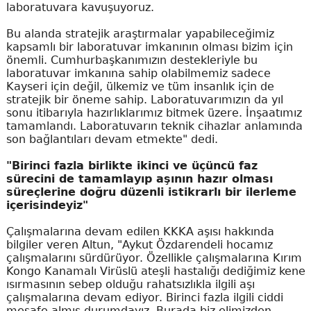
laboratuvara kavuşuyoruz.
Bu alanda stratejik araştırmalar yapabileceğimiz
kapsamlı bir laboratuvar imkanının olması bizim için
önemli. Cumhurbaşkanımızın destekleriyle bu
laboratuvar imkanına sahip olabilmemiz sadece
Kayseri için değil, ülkemiz ve tüm insanlık için de
stratejik bir öneme sahip. Laboratuvarımızın da yıl
sonu itibarıyla hazırlıklarımız bitmek üzere. İnşaatımız
tamamlandı. Laboratuvarın teknik cihazlar anlamında
son bağlantıları devam etmekte" dedi.
"Birinci fazla birlikte ikinci ve üçüncü faz
sürecini de tamamlayıp aşının hazır olması
süreçlerine doğru düzenli istikrarlı bir ilerleme
içerisindeyiz"
Çalışmalarına devam edilen KKKA aşısı hakkında
bilgiler veren Altun, "Aykut Özdarendeli hocamız
çalışmalarını sürdürüyor. Özellikle çalışmalarına Kırım
Kongo Kanamalı Virüslü ateşli hastalığı dediğimiz kene
ısırmasının sebep olduğu rahatsızlıkla ilgili aşı
çalışmalarına devam ediyor. Birinci fazla ilgili ciddi
mesafe almış durumdayız. Burada biz elimizden