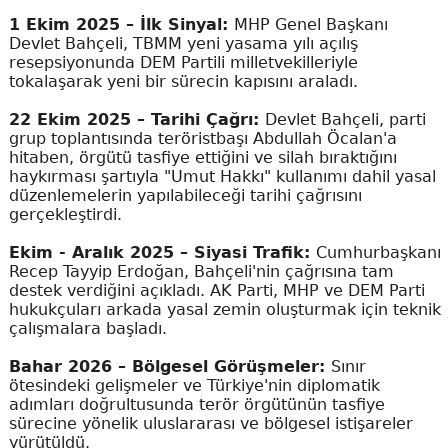
1 Ekim 2025 – İlk Sinyal:
MHP Genel Başkanı
Devlet Bahçeli, TBMM yeni yasama yılı açılış
resepsiyonunda DEM Partili milletvekilleriyle
tokalaşarak yeni bir sürecin kapısını araladı.
22 Ekim 2025 – Tarihi Çağrı:
Devlet Bahçeli, parti
grup toplantısında teröristbaşı Abdullah Öcalan'a
hitaben, örgütü tasfiye ettiğini ve silah bıraktığını
haykırması şartıyla "Umut Hakkı" kullanımı dahil yasal
düzenlemelerin yapılabileceği tarihi çağrısını
gerçekleştirdi.
Ekim - Aralık 2025 – Siyasi Trafik:
Cumhurbaşkanı
Recep Tayyip Erdoğan, Bahçeli'nin çağrısına tam
destek verdiğini açıkladı. AK Parti, MHP ve DEM Parti
hukukçuları arkada yasal zemin oluşturmak için teknik
çalışmalara başladı.
Bahar 2026 – Bölgesel Görüşmeler:
Sınır
ötesindeki gelişmeler ve Türkiye'nin diplomatik
adımları doğrultusunda terör örgütünün tasfiye
sürecine yönelik uluslararası ve bölgesel istişareler
yürütüldü.