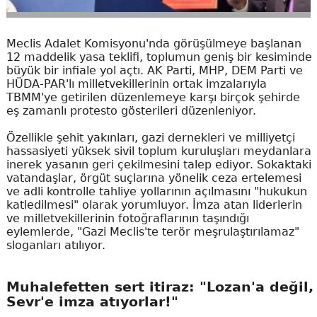
Meclis Adalet Komisyonu'nda görüşülmeye başlanan
12 maddelik yasa teklifi, toplumun geniş bir kesiminde
büyük bir infiale yol açtı. AK Parti, MHP, DEM Parti ve
HÜDA-PAR'lı milletvekillerinin ortak imzalarıyla
TBMM'ye getirilen düzenlemeye karşı birçok şehirde
eş zamanlı protesto gösterileri düzenleniyor.
Özellikle şehit yakınları, gazi dernekleri ve milliyetçi
hassasiyeti yüksek sivil toplum kuruluşları meydanlara
inerek yasanın geri çekilmesini talep ediyor. Sokaktaki
vatandaşlar, örgüt suçlarına yönelik ceza ertelemesi
ve adli kontrolle tahliye yollarının açılmasını "hukukun
katledilmesi" olarak yorumluyor. İmza atan liderlerin
ve milletvekillerinin fotoğraflarının taşındığı
eylemlerde, "Gazi Meclis'te terör meşrulaştırılamaz"
sloganları atılıyor.
Muhalefetten sert itiraz: "Lozan'a değil,
Sevr'e imza atıyorlar!"