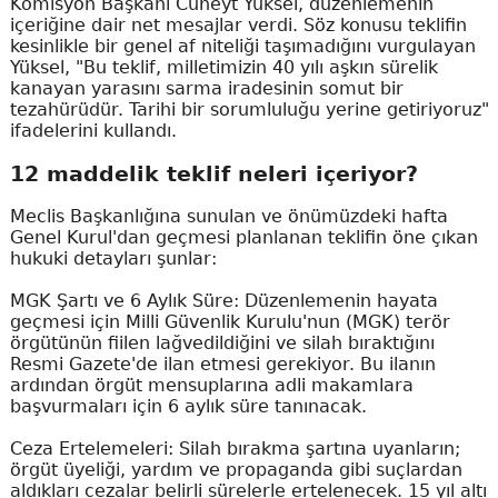
Komisyon Başkanı Cüneyt Yüksel, düzenlemenin
içeriğine dair net mesajlar verdi. Söz konusu teklifin
kesinlikle bir genel af niteliği taşımadığını vurgulayan
Yüksel, "Bu teklif, milletimizin 40 yılı aşkın sürelik
kanayan yarasını sarma iradesinin somut bir
tezahürüdür. Tarihi bir sorumluluğu yerine getiriyoruz"
ifadelerini kullandı.
12 maddelik teklif neleri içeriyor?
Meclis Başkanlığına sunulan ve önümüzdeki hafta
Genel Kurul'dan geçmesi planlanan teklifin öne çıkan
hukuki detayları şunlar:
MGK Şartı ve 6 Aylık Süre: Düzenlemenin hayata
geçmesi için Milli Güvenlik Kurulu'nun (MGK) terör
örgütünün fiilen lağvedildiğini ve silah bıraktığını
Resmi Gazete'de ilan etmesi gerekiyor. Bu ilanın
ardından örgüt mensuplarına adli makamlara
başvurmaları için 6 aylık süre tanınacak.
Ceza Ertelemeleri: Silah bırakma şartına uyanların;
örgüt üyeliği, yardım ve propaganda gibi suçlardan
aldıkları cezalar belirli sürelerle ertelenecek. 15 yıl altı