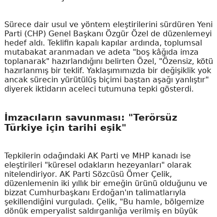
Sürece dair usul ve yöntem eleştirilerini sürdüren Yeni
Parti (CHP) Genel Başkanı Özgür Özel de düzenlemeyi
hedef aldı. Teklifin kapalı kapılar ardında, toplumsal
mutabakat aranmadan ve adeta "boş kâğıda imza
toplanarak" hazırlandığını belirten Özel, "Özensiz, kötü
hazırlanmış bir teklif. Yaklaşımımızda bir değişiklik yok
ancak sürecin yürütülüş biçimi baştan aşağı yanlıştır"
diyerek iktidarın aceleci tutumuna tepki gösterdi.
İmzacıların savunması: "Terörsüz
Türkiye için tarihi eşik"
Tepkilerin odağındaki AK Parti ve MHP kanadı ise
eleştirileri "küresel odakların hezeyanları" olarak
nitelendiriyor. AK Parti Sözcüsü Ömer Çelik,
düzenlemenin iki yıllık bir emeğin ürünü olduğunu ve
bizzat Cumhurbaşkanı Erdoğan'ın talimatlarıyla
şekillendiğini vurguladı. Çelik, "Bu hamle, bölgemize
dönük emperyalist saldırganlığa verilmiş en büyük