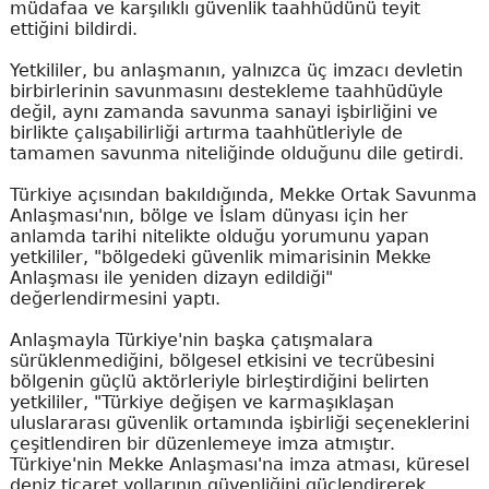
müdafaa ve karşılıklı güvenlik taahhüdünü teyit
ettiğini bildirdi.
Yetkililer, bu anlaşmanın, yalnızca üç imzacı devletin
birbirlerinin savunmasını destekleme taahhüdüyle
değil, aynı zamanda savunma sanayi işbirliğini ve
birlikte çalışabilirliği artırma taahhütleriyle de
tamamen savunma niteliğinde olduğunu dile getirdi.
Türkiye açısından bakıldığında, Mekke Ortak Savunma
Anlaşması'nın, bölge ve İslam dünyası için her
anlamda tarihi nitelikte olduğu yorumunu yapan
yetkililer, "bölgedeki güvenlik mimarisinin Mekke
Anlaşması ile yeniden dizayn edildiği"
değerlendirmesini yaptı.
Anlaşmayla Türkiye'nin başka çatışmalara
sürüklenmediğini, bölgesel etkisini ve tecrübesini
bölgenin güçlü aktörleriyle birleştirdiğini belirten
yetkililer, "Türkiye değişen ve karmaşıklaşan
uluslararası güvenlik ortamında işbirliği seçeneklerini
çeşitlendiren bir düzenlemeye imza atmıştır.
Türkiye'nin Mekke Anlaşması'na imza atması, küresel
deniz ticaret yollarının güvenliğini güçlendirerek