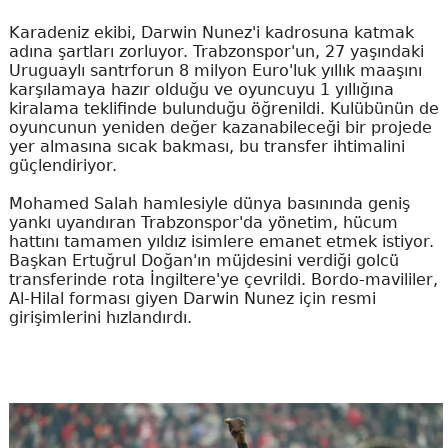
Karadeniz ekibi, Darwin Nunez'i kadrosuna katmak
adına şartları zorluyor. Trabzonspor'un, 27 yaşındaki
Uruguaylı santrforun 8 milyon Euro'luk yıllık maaşını
karşılamaya hazır olduğu ve oyuncuyu 1 yıllığına
kiralama teklifinde bulunduğu öğrenildi. Kulübünün de
oyuncunun yeniden değer kazanabileceği bir projede
yer almasına sıcak bakması, bu transfer ihtimalini
güçlendiriyor.
Mohamed Salah hamlesiyle dünya basınında geniş
yankı uyandıran Trabzonspor'da yönetim, hücum
hattını tamamen yıldız isimlere emanet etmek istiyor.
Başkan Ertuğrul Doğan'ın müjdesini verdiği golcü
transferinde rota İngiltere'ye çevrildi. Bordo-mavililer,
Al-Hilal forması giyen Darwin Nunez için resmi
girişimlerini hızlandırdı.