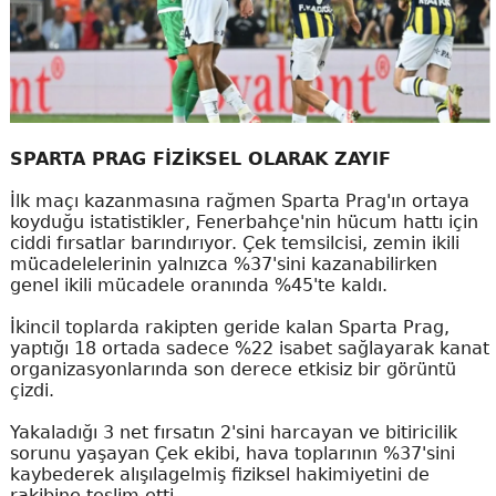
SPARTA PRAG FİZİKSEL OLARAK ZAYIF
İlk maçı kazanmasına rağmen Sparta Prag'ın ortaya
koyduğu istatistikler, Fenerbahçe'nin hücum hattı için
ciddi fırsatlar barındırıyor. Çek temsilcisi, zemin ikili
mücadelelerinin yalnızca %37'sini kazanabilirken
genel ikili mücadele oranında %45'te kaldı.
İkincil toplarda rakipten geride kalan Sparta Prag,
yaptığı 18 ortada sadece %22 isabet sağlayarak kanat
organizasyonlarında son derece etkisiz bir görüntü
çizdi.
Yakaladığı 3 net fırsatın 2'sini harcayan ve bitiricilik
sorunu yaşayan Çek ekibi, hava toplarının %37'sini
kaybederek alışılagelmiş fiziksel hakimiyetini de
rakibine teslim etti.