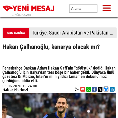
07 AĞUSTOS 2026
Avcılar Belediyesine yönelik soruşturmada 12 kişi adliyede
Hakan Çalhanoğlu, kanarya olacak mı?
Fenerbahçe Başkan Adayı Hakan Safi’nin "görüştük" dediği Hakan
Çalhanoğlu için İtalya'dan ters köşe bir haber geldi. Dünyaca ünlü
gazeteci Di Marzio, Inter’in milli yıldızı tamamen dokunulmaz
gördüğünü iddia etti.
06.06.2026 19:24:00
Haber Merkezi