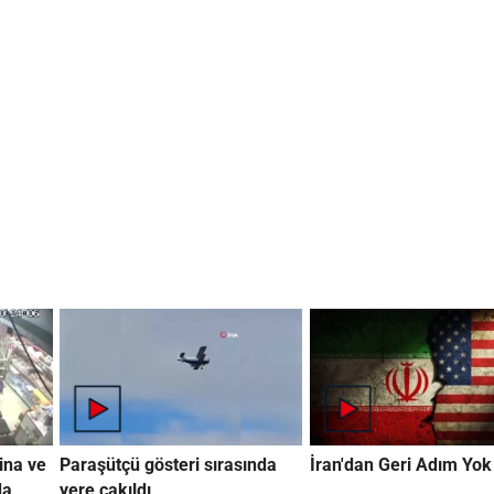
ina ve
Paraşütçü gösteri sırasında
İran'dan Geri Adım Yok
da
yere çakıldı