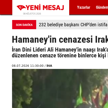
Yazarlar
Günde
08 AĞUSTOS 2026
232 belediye başkanı CHP’den istifa 
Hamaney'in cenazesi Irak
İran Dini Lideri Ali Hamaney'in naaşı Irak'
düzenlenen cenaze törenine binlerce kişi k
08.07.2026 11:30:00 /
İHA