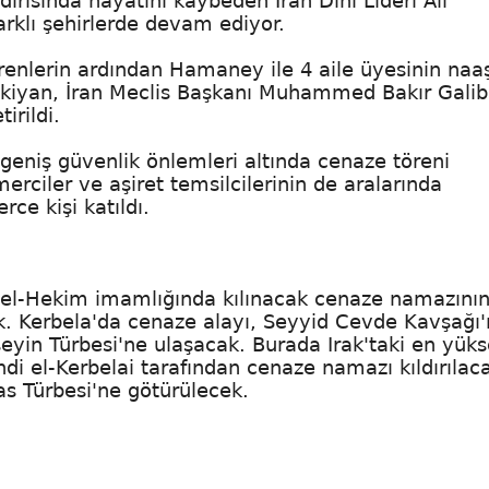
ldırısında hayatını kaybeden İran Dini Lideri Ali
rklı şehirlerde devam ediyor.
renlerin ardından Hamaney ile 4 aile üyesinin naaş
iyan, İran Meclis Başkanı Muhammed Bakır Galib
irildi.
geniş güvenlik önlemleri altında cenaze töreni
 merciler ve aşiret temsilcilerinin de aralarında
ce kişi katıldı.
 el-Hekim imamlığında kılınacak cenaze namazını
k. Kerbela'da cenaze alayı, Seyyid Cevde Kavşağı
eyin Türbesi'ne ulaşacak. Burada Irak'taki en yüks
hdi el-Kerbelai tarafından cenaze namazı kıldırılac
s Türbesi'ne götürülecek.