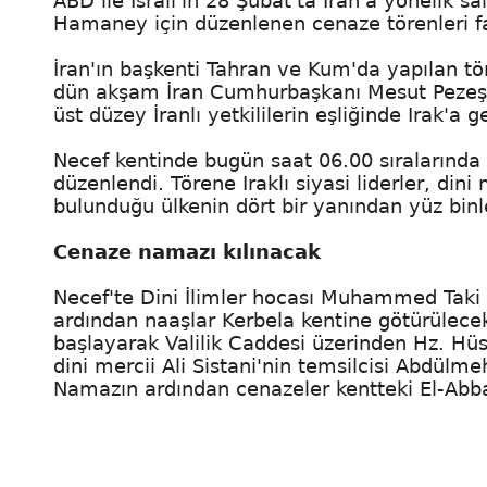
ABD ile İsrail'in 28 Şubat'ta İran'a yönelik sa
Hamaney için düzenlenen cenaze törenleri fa
İran'ın başkenti Tahran ve Kum'da yapılan tö
dün akşam İran Cumhurbaşkanı Mesut Pezeşk
üst düzey İranlı yetkililerin eşliğinde Irak'a get
Necef kentinde bugün saat 06.00 sıralarında 
düzenlendi. Törene Iraklı siyasi liderler, dini
bulunduğu ülkenin dört bir yanından yüz binler
Cenaze namazı kılınacak
Necef'te Dini İlimler hocası Muhammed Taki
ardından naaşlar Kerbela kentine götürülece
başlayarak Valilik Caddesi üzerinden Hz. Hüs
dini mercii Ali Sistani'nin temsilcisi Abdülme
Namazın ardından cenazeler kentteki El-Abba