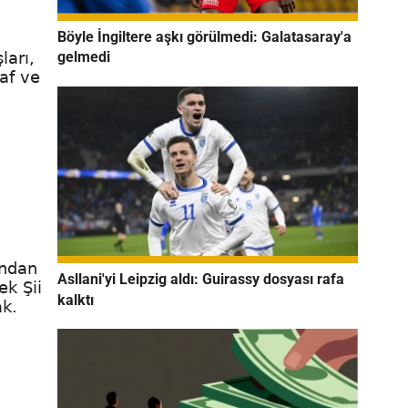
Böyle İngiltere aşkı görülmedi: Galatasaray'a
gelmedi
ları,
af ve
n
'ndan
Asllani'yi Leipzig aldı: Guirassy dosyası rafa
ek Şii
kalktı
ak.