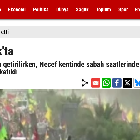
m
Ekonomi
Politika
Dünya
Sağlık
Toplum
Spor
Eh
etti
'ta
a getirilirken, Necef kentinde sabah saatlerinde
atıldı