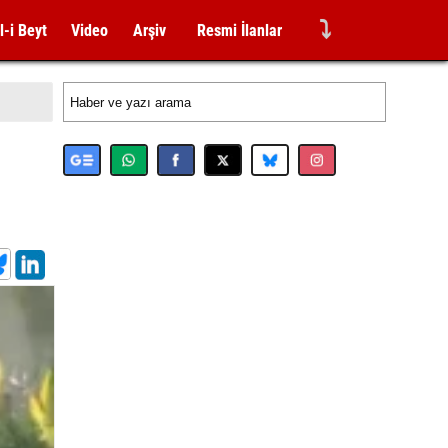
⤵
l-i Beyt
Video
Arşiv
Resmi İlanlar