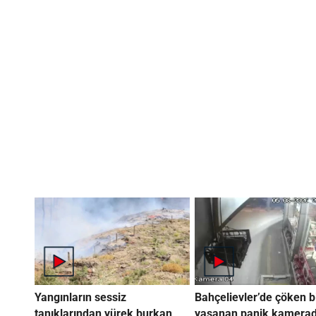
Yangınların sessiz
Bahçelievler’de çöken b
tanıklarından yürek burkan
yaşanan panik kamera