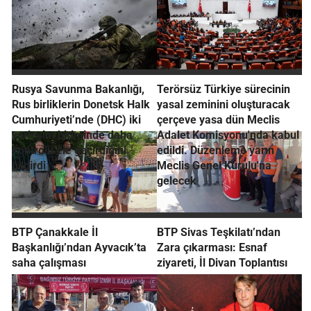
Rusya Savunma Bakanlığı,
Terörsüz Türkiye sürecinin
Rus birliklerin Donetsk Halk
yasal zeminini oluşturacak
Cumhuriyeti’nde (DHC) iki
çerçeve yasa dün Meclis
yerleşim biriminde daha
Adalet Komisyonu'nda kabul
kontrolü ele geçirdiğini
edildi. Düzenleme yarın
bildirdi
Meclis Genel Kurulu'na
gelecek
BTP Çanakkale İl
BTP Sivas Teşkilatı’ndan
Başkanlığı’ndan Ayvacık’ta
Zara çıkarması: Esnaf
saha çalışması
ziyareti, İl Divan Toplantısı