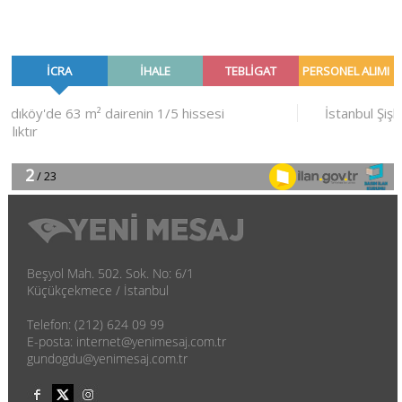
Beşyol Mah. 502. Sok. No: 6/1
Küçükçekmece / İstanbul
Telefon: (212) 624 09 99
E-posta: internet@yenimesaj.com.tr
gundogdu@yenimesaj.com.tr