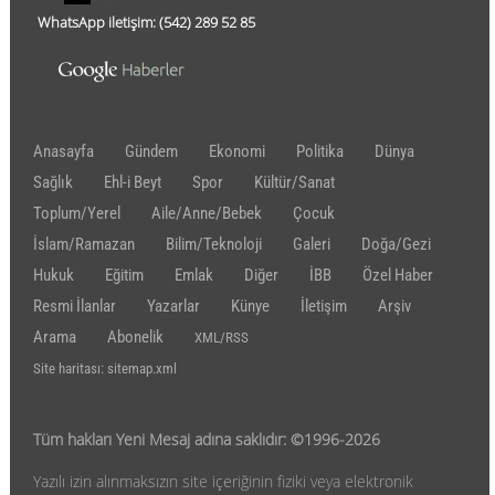
WhatsApp iletişim:
(542)
289 52 85
Anasayfa
Gündem
Ekonomi
Politika
Dünya
Sağlık
Ehl-i Beyt
Spor
Kültür/Sanat
Toplum/Yerel
Aile/Anne/Bebek
Çocuk
İslam/Ramazan
Bilim/Teknoloji
Galeri
Doğa/Gezi
Hukuk
Eğitim
Emlak
Diğer
İBB
Özel Haber
Resmi İlanlar
Yazarlar
Künye
İletişim
Arşiv
Arama
Abonelik
XML/RSS
Site haritası: sitemap.xml
Tüm hakları Yeni Mesaj adına saklıdır: ©1996-2026
Yazılı izin alınmaksızın site içeriğinin fiziki veya elektronik