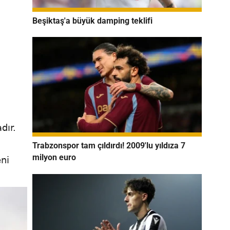
Beşiktaş'a büyük damping teklifi
adır.
Trabzonspor tam çıldırdı! 2009'lu yıldıza 7
milyon euro
eni