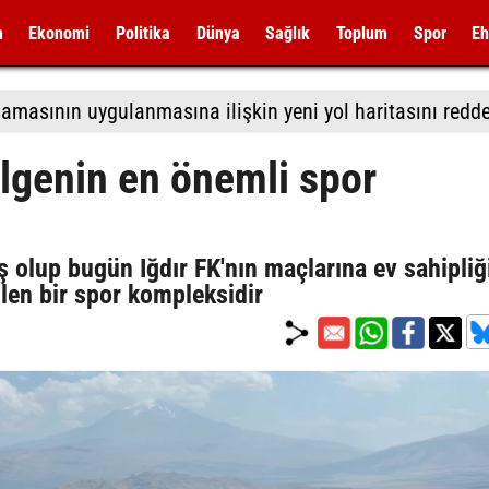
m
Ekonomi
Politika
Dünya
Sağlık
Toplum
Spor
Eh
lgenin en önemli spor
ş olup bugün Iğdır FK'nın maçlarına ev sahipliğ
ilen bir spor kompleksidir