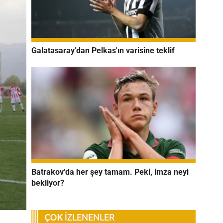
Galatasaray'dan Pelkas'ın varisine teklif
Batrakov'da her şey tamam. Peki, imza neyi
bekliyor?