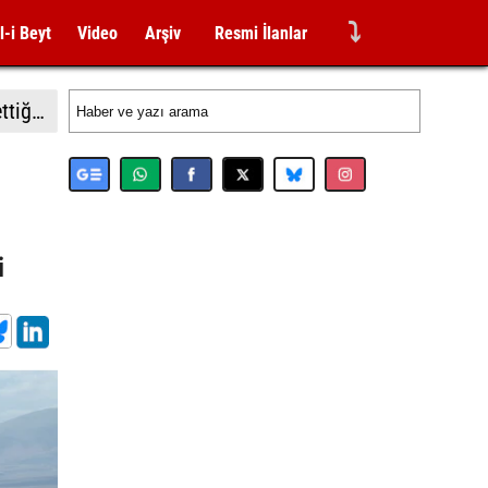
⤵
l-i Beyt
Video
Arşiv
Resmi İlanlar
İsrail'in Gazze'de ateşkesin ikinci aşamasının uygulanmasına ilişkin yeni yol haritasını reddettiği bildirildi
i