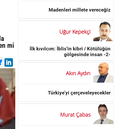
Madenleri millete vereceğiz
Uğur Kepekçi
la
en mi
İlk kıvılcım: İblis'in kibri / Kötülüğün
gölgesinde insan -2-
Akın Aydın
Türkiye’yi çerçeveleyecekler
Murat Çabas