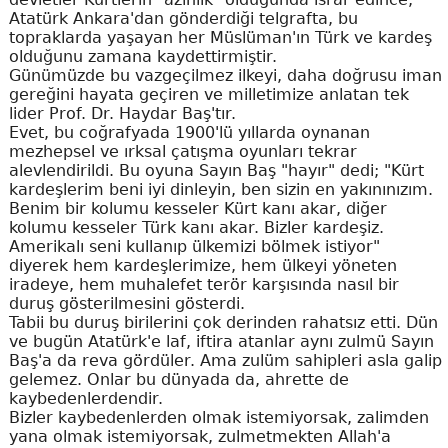
Atatürk Ankara'dan gönderdiği telgrafta, bu
topraklarda yaşayan her Müslüman'ın Türk ve kardeş
olduğunu zamana kaydettirmiştir.
Günümüzde bu vazgeçilmez ilkeyi, daha doğrusu iman
gereğini hayata geçiren ve milletimize anlatan tek
lider Prof. Dr. Haydar Baş'tır.
Evet, bu coğrafyada 1900'lü yıllarda oynanan
mezhepsel ve ırksal çatışma oyunları tekrar
alevlendirildi. Bu oyuna Sayın Baş "hayır" dedi; "Kürt
kardeşlerim beni iyi dinleyin, ben sizin en yakınınızım.
Benim bir kolumu kesseler Kürt kanı akar, diğer
kolumu kesseler Türk kanı akar. Bizler kardeşiz.
Amerikalı seni kullanıp ülkemizi bölmek istiyor"
diyerek hem kardeşlerimize, hem ülkeyi yöneten
iradeye, hem muhalefet terör karşısında nasıl bir
duruş gösterilmesini gösterdi.
Tabii bu duruş birilerini çok derinden rahatsız etti. Dün
ve bugün Atatürk'e laf, iftira atanlar aynı zulmü Sayın
Baş'a da reva gördüler. Ama zulüm sahipleri asla galip
gelemez. Onlar bu dünyada da, ahrette de
kaybedenlerdendir.
Bizler kaybedenlerden olmak istemiyorsak, zalimden
yana olmak istemiyorsak, zulmetmekten Allah'a