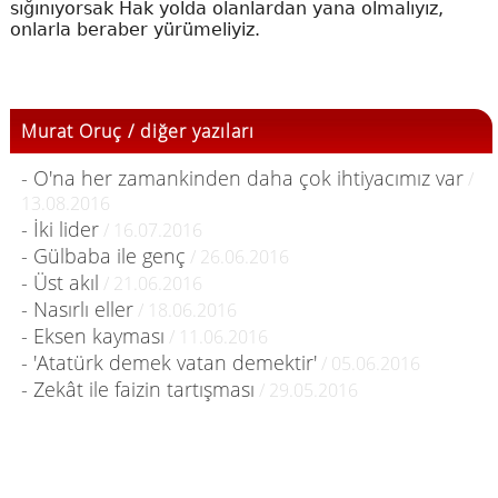
sığınıyorsak Hak yolda olanlardan yana olmalıyız,
onlarla beraber yürümeliyiz.
Murat Oruç / diğer yazıları
- O'na her zamankinden daha çok ihtiyacımız var
/
13.08.2016
- İki lider
/ 16.07.2016
- Gülbaba ile genç
/ 26.06.2016
- Üst akıl
/ 21.06.2016
- Nasırlı eller
/ 18.06.2016
- Eksen kayması
/ 11.06.2016
- 'Atatürk demek vatan demektir'
/ 05.06.2016
- Zekât ile faizin tartışması
/ 29.05.2016