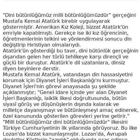
"Dini bütünlüğümüz milli bütünlüğümüzdür" gerçeğini
Mustafa Kemal Atatürk birebir uygulayarak
göstermiştir. Amerikan Kız Koleji, bizzat Atatürk'ün
emriyle kapatılmıştı. Gerekçe ise iki kız öğrencinin,
öğretmenlerinin telkini ve yönlendirmesi sonucu din
değiştirip Hıristiyan olmalarıydı.
Atatürk'ün gösterdiği bu tavır, dini bütünlük gerçeğinin
dışarıdan gelen her türlü tehlikeye karşı dirençli ve
güçlü bir duruştur. Atatürk'e dil uzatanlara, dinsiz
diyen beyinlere derstir.
Mustafa Kemal Atatürk, vatandaşın din hassasiyetini
korumak için Diyanet İşleri Başkanlığı'nı kurmuştur.
Diyanet İşleri'nin görevi anayasada şu şekilde
açıklanmıştır; "Genel idare içinde yer alan Diyanet
İşleri Başkanlığı, laiklik ilkesi doğrultusunda, bütün
siyasî görüş ve düşünüşlerin dışında kalarak ve
milletçe dayanışmayı ve bütünleşmeyi amaç edinerek,
özel kanununda gösterilen görevleri yerine getirir."
"Milli bütünlüğümüz dini bütünlüğümüzdür" ilkesini
Türkiye Cumhuriyetinin ilk yıllarında görüyoruz. Bu ilke
Lozan'da bizzat kanunlaşmıştır. Lozan'da, Avrupalı
devletler Kürtlerin "azınlık" olduğunda ısrar edince,