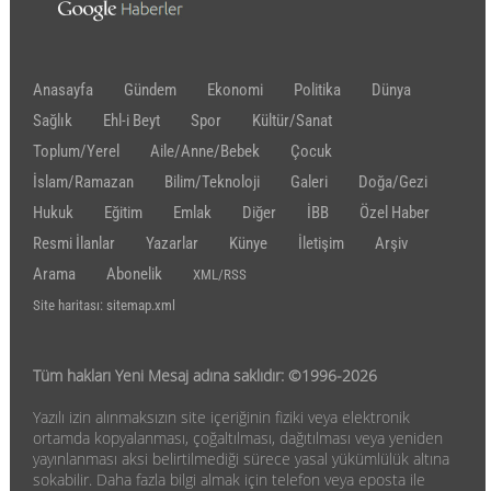
Anasayfa
Gündem
Ekonomi
Politika
Dünya
Sağlık
Ehl-i Beyt
Spor
Kültür/Sanat
Toplum/Yerel
Aile/Anne/Bebek
Çocuk
İslam/Ramazan
Bilim/Teknoloji
Galeri
Doğa/Gezi
Hukuk
Eğitim
Emlak
Diğer
İBB
Özel Haber
Resmi İlanlar
Yazarlar
Künye
İletişim
Arşiv
Arama
Abonelik
XML/RSS
Site haritası: sitemap.xml
Tüm hakları Yeni Mesaj adına saklıdır: ©1996-2026
Yazılı izin alınmaksızın site içeriğinin fiziki veya elektronik
ortamda kopyalanması, çoğaltılması, dağıtılması veya yeniden
yayınlanması aksi belirtilmediği sürece yasal yükümlülük altına
sokabilir. Daha fazla bilgi almak için telefon veya eposta ile