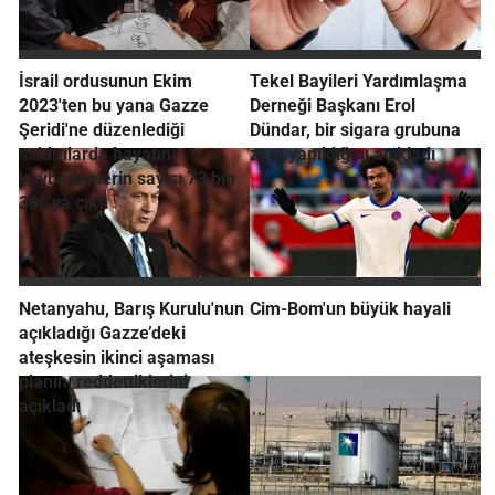
İsrail ordusunun Ekim
Tekel Bayileri Yardımlaşma
2023'ten bu yana Gazze
Derneği Başkanı Erol
Şeridi'ne düzenlediği
Dündar, bir sigara grubuna
saldırılarda hayatını
zam yapıldığını açıkladı
kaybedenlerin sayısı 73 bin
386'ya çıktı
Netanyahu, Barış Kurulu'nun
Cim-Bom'un büyük hayali
açıkladığı Gazze’deki
ateşkesin ikinci aşaması
planını reddettiklerini
açıkladı