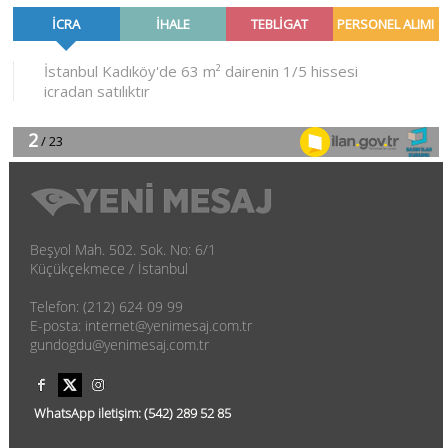
Beşyol Mah. 502. Sok. No: 6/1
Küçükçekmece / İstanbul
Telefon: (212) 624 09 99
E-posta: internet@yenimesaj.com.tr
gundogdu@yenimesaj.com.tr
WhatsApp iletişim:
(542)
289 52 85