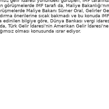
sız gelir idaresi yönündeki görüşleri, IMF tarafın
n görüşmelerde IMF tarafı da, Maliye Bakanlığı'nı
görüşmelerde Maliye Bakanı Sümer Oral, Gelirler Ge
ndırma önerilerine sıcak bakmadı ve bu konuda IM
a edinilen bilgiye göre, Dünya Bankası vergi idares
a, Türk Gelir İdaresi'nin Amerikan Gelir İdaresi'ne
ımsız olması konusunda ısrar ediyor.