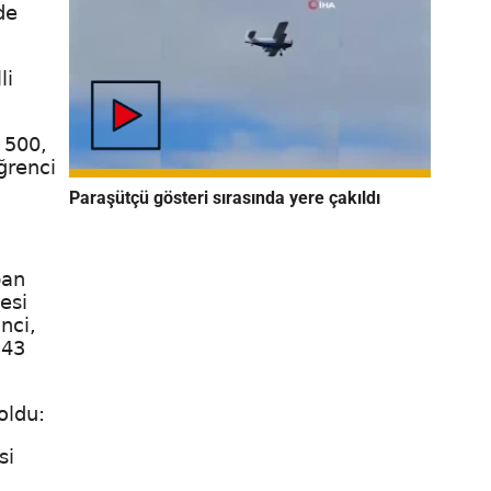
de
li
 500,
ğrenci
Paraşütçü gösteri sırasında yere çakıldı
ban
esi
nci,
,43
oldu:
si