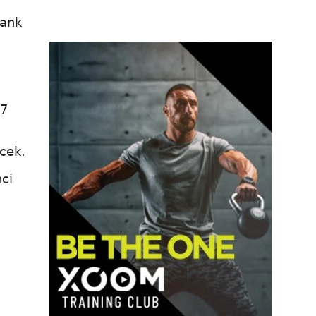
rank
 7
ecek.
nci