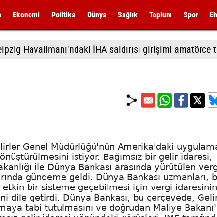
m
Ekonomi
Politika
Dünya
Sağlık
Toplum
Spor
Eh
Gelirler Genel Müdürlüğü'nün Amerika'daki uygula
önüştürülmesini istiyor. Bağımsız bir gelir idaresi,
Bakanlığı ile Dünya Bankası arasında yürütülen verg
larında gündeme geldi. Dünya Bankası uzmanları, 
etkin bir sisteme geçebilmesi için vergi idaresini
ni dile getirdi. Dünya Bankası, bu çerçevede, Gelir
maya tabi tutulmasını ve doğrudan Maliye Bakanı