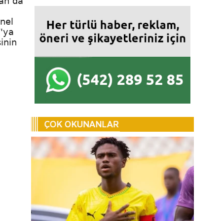
dan da
n
nel
F'ya
inin