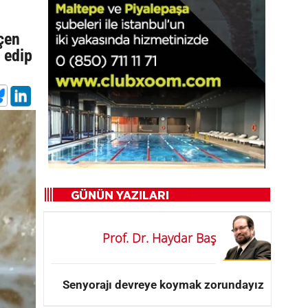
eçen
 edip
Prof. Dr. Haydar Baş
Senyorajı devreye koymak zorundayız