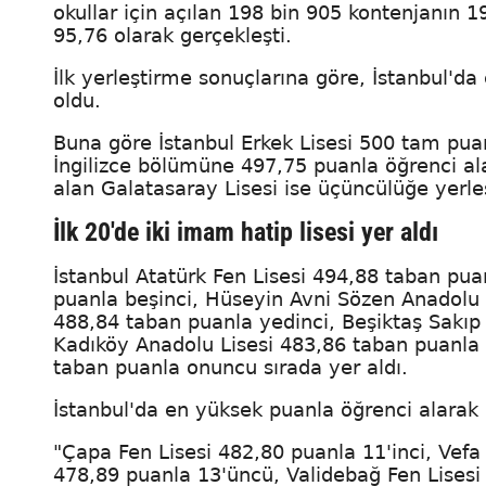
okullar için açılan 198 bin 905 kontenjanın 
95,76 olarak gerçekleşti.
İlk yerleştirme sonuçlarına göre, İstanbul'da
oldu.
Buna göre İstanbul Erkek Lisesi 500 tam pua
İngilizce bölümüne 497,75 puanla öğrenci ala
alan Galatasaray Lisesi ise üçüncülüğe yerleş
İlk 20'de iki imam hatip lisesi yer aldı
İstanbul Atatürk Fen Lisesi 494,88 taban pu
puanla beşinci, Hüseyin Avni Sözen Anadolu 
488,84 taban puanla yedinci, Beşiktaş Sakıp
Kadıköy Anadolu Lisesi 483,86 taban puanla
taban puanla onuncu sırada yer aldı.
İstanbul'da en yüksek puanla öğrenci alarak i
"Çapa Fen Lisesi 482,80 puanla 11'inci, Vefa 
478,89 puanla 13'üncü, Validebağ Fen Lisesi