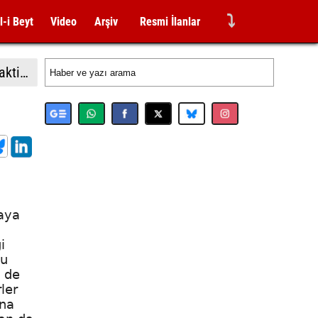
⤵
l-i Beyt
Video
Arşiv
Resmi İlanlar
Almanya İçişleri Bakan Dobrindt: "Leipzig Havalimanı'ndaki İHA saldırısı girişimi amatörce taktiklere işaret etmiyor"
maya
i
bu
n de
ler
'na