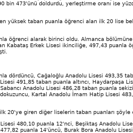
190 bin 473'ünü doldurdu, yerleştirme oranı ise yüz
 en yüksek taban puanla öğrenci alan ilk 20 lise bel
nla öğrenci alarak birinci oldu. Almanca bölümüne
n Kabataş Erkek Lisesi ikinciliğe, 497,43 puanla ö
ti.
anla dördüncü, Cağaloğlu Anadolu Lisesi 493,35 ta
Lisesi 491,85 taban puanla altıncı, Haydarpaşa Lis
 Sabancı Anadolu Lisesi 486,28 taban puanla sekizi
 dokuzuncu, Kartal Anadolu İmam Hatip Lisesi 483
lk 20'ye giren diğer liselerin taban puanları şöyle 
Lisesi 480,10 puanla 12'nci, Beşiktaş Anadolu Lise
 477,82 puanla 14'üncü, Burak Bora Anadolu Lisesi