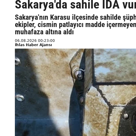
Sakarya'da sahile İDA vu
Sakarya'nın Karasu ilçesinde sahilde şüph
ekipler, cismin patlayıcı madde içermeyen
muhafaza altına aldı
06.08.2026 00:23:00
İhlas Haber Ajansı