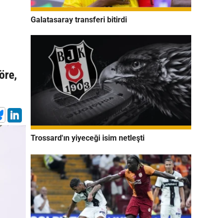
Galatasaray transferi bitirdi
öre,
Trossard'ın yiyeceği isim netleşti