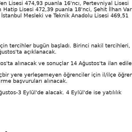
Fen Lisesi 474,93 puanla 16'ncı, Pertevniyal Lisesi
Hatip Lisesi 472,39 puanla 18'nci, Şehit İlhan Va
 İstanbul Mesleki ve Teknik Anadolu Lisesi 469,51
in tercihler bugün başladı. Birinci nakil tercihleri,
ğustos'ta açıklanacak.
tos'ta alınacak ve sonuçlar 14 Ağustos'ta ilan edil
bir yere yerleşemeyen öğrenciler için il/ilçe öğre
irme başvuruları alınacak.
ustos-3 Eylül'de alacak. 4 Eylül'de ise yatılılık