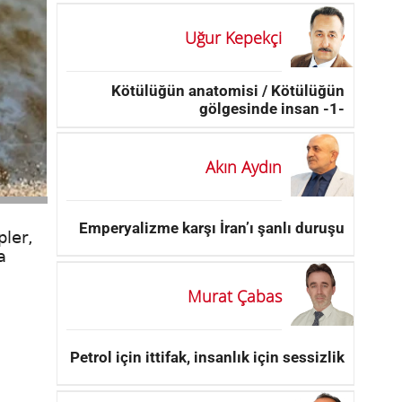
Uğur Kepekçi
Kötülüğün anatomisi / Kötülüğün
gölgesinde insan -1-
Akın Aydın
Emperyalizme karşı İran’ı şanlı duruşu
pler,
a
Murat Çabas
Petrol için ittifak, insanlık için sessizlik