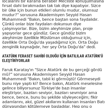
localarını bir kararla beraber Mecliste konuşulmasına
fırsat dahi bırakmadan tak tak diye kapatıyor. Sizce
bir ülke için bunun etkileri olumlu mudur, olumsuz
mudur?" sorusuna Akademisyen Seyyid Hasan
Muhammedi "Bakın, bence baştan sona faydalıdır.
Çünkü onlar bize faydaları dokunsun diye
çalışmıyorlar. Bize, bizim aleyhimize plan, proje
yapıyorlar gece gündüz. Gece gündüz bizim
aleyhimize özellikle Müslüman olduğumuz için,
özellikle Orta Doğu'da yaşadığımız için. Orta Doğu
zenginlik kaynağıdır, her şey Orta Doğu'da" dedi.
ATATÜRK FERASET SAHİBİ OLDUĞU İÇİN BATILILAR ATATÜRK'Ü
ELEŞTİRİYORLAR
Faruk Karatay'ın "Sizce Atatürk de bu gerçeği gördü
mü?" sorusuna Akademisyen Seyyid Hasan
Muhammedi "Bakın, tabii ki görmüştü! Görmeseydi
bunu niye yaptı ki? Bence bakın, Atatürk meselesine
gelince biliyorsunuz Türkiye'de bazı insanlar
eleştiriyor, bazıları seviyor, bazıları sevmiyor ama
bence, bence, bunu bu şekilde söyleyeceğim; fikir
adamlarını, akıl, güzel akıllarını kullanan insanları Batı
dünyasından kötülemeye başladılar. Hep onu o