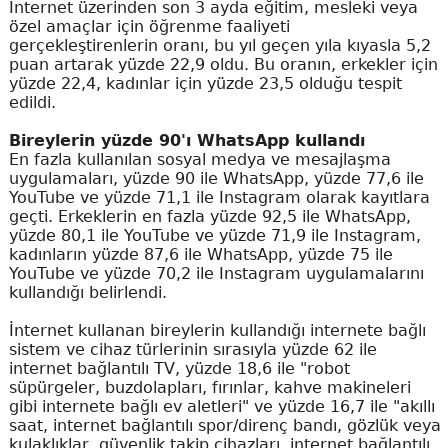
İnternet üzerinden son 3 ayda eğitim, mesleki veya
özel amaçlar için öğrenme faaliyeti
gerçekleştirenlerin oranı, bu yıl geçen yıla kıyasla 5,2
puan artarak yüzde 22,9 oldu. Bu oranın, erkekler için
yüzde 22,4, kadınlar için yüzde 23,5 olduğu tespit
edildi.
Bireylerin yüzde 90'ı WhatsApp kullandı
En fazla kullanılan sosyal medya ve mesajlaşma
uygulamaları, yüzde 90 ile WhatsApp, yüzde 77,6 ile
YouTube ve yüzde 71,1 ile Instagram olarak kayıtlara
geçti. Erkeklerin en fazla yüzde 92,5 ile WhatsApp,
yüzde 80,1 ile YouTube ve yüzde 71,9 ile Instagram,
kadınların yüzde 87,6 ile WhatsApp, yüzde 75 ile
YouTube ve yüzde 70,2 ile Instagram uygulamalarını
kullandığı belirlendi.
İnternet kullanan bireylerin kullandığı internete bağlı
sistem ve cihaz türlerinin sırasıyla yüzde 62 ile
internet bağlantılı TV, yüzde 18,6 ile "robot
süpürgeler, buzdolapları, fırınlar, kahve makineleri
gibi internete bağlı ev aletleri" ve yüzde 16,7 ile "akıllı
saat, internet bağlantılı spor/direnç bandı, gözlük veya
kulaklıklar, güvenlik takip cihazları, internet bağlantılı