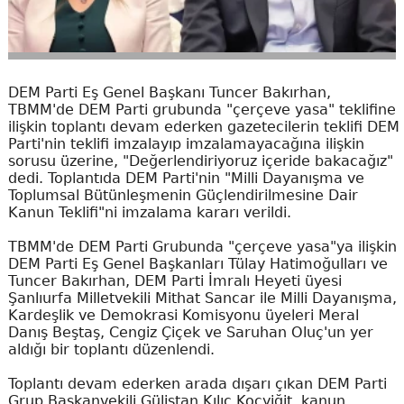
DEM Parti Eş Genel Başkanı Tuncer Bakırhan,
TBMM'de DEM Parti grubunda "çerçeve yasa" teklifine
ilişkin toplantı devam ederken gazetecilerin teklifi DEM
Parti'nin teklifi imzalayıp imzalamayacağına ilişkin
sorusu üzerine, "Değerlendiriyoruz içeride bakacağız"
dedi. Toplantıda DEM Parti'nin "Milli Dayanışma ve
Toplumsal Bütünleşmenin Güçlendirilmesine Dair
Kanun Teklifi"ni imzalama kararı verildi.
TBMM'de DEM Parti Grubunda "çerçeve yasa"ya ilişkin
DEM Parti Eş Genel Başkanları Tülay Hatimoğulları ve
Tuncer Bakırhan, DEM Parti İmralı Heyeti üyesi
Şanlıurfa Milletvekili Mithat Sancar ile Milli Dayanışma,
Kardeşlik ve Demokrasi Komisyonu üyeleri Meral
Danış Beştaş, Cengiz Çiçek ve Saruhan Oluç'un yer
aldığı bir toplantı düzenlendi.
Toplantı devam ederken arada dışarı çıkan DEM Parti
Grup Başkanvekili Gülistan Kılıç Koçyiğit, kanun