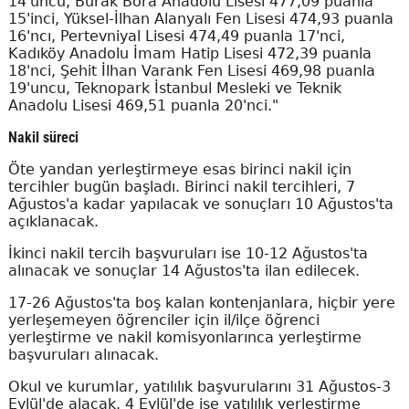
14'üncü, Burak Bora Anadolu Lisesi 477,09 puanla
15'inci, Yüksel-İlhan Alanyalı Fen Lisesi 474,93 puanla
16'ncı, Pertevniyal Lisesi 474,49 puanla 17'nci,
Kadıköy Anadolu İmam Hatip Lisesi 472,39 puanla
18'nci, Şehit İlhan Varank Fen Lisesi 469,98 puanla
19'uncu, Teknopark İstanbul Mesleki ve Teknik
Anadolu Lisesi 469,51 puanla 20'nci."
Nakil süreci
Öte yandan yerleştirmeye esas birinci nakil için
tercihler bugün başladı. Birinci nakil tercihleri, 7
Ağustos'a kadar yapılacak ve sonuçları 10 Ağustos'ta
açıklanacak.
İkinci nakil tercih başvuruları ise 10-12 Ağustos'ta
alınacak ve sonuçlar 14 Ağustos'ta ilan edilecek.
17-26 Ağustos'ta boş kalan kontenjanlara, hiçbir yere
yerleşemeyen öğrenciler için il/ilçe öğrenci
yerleştirme ve nakil komisyonlarınca yerleştirme
başvuruları alınacak.
Okul ve kurumlar, yatılılık başvurularını 31 Ağustos-3
Eylül'de alacak. 4 Eylül'de ise yatılılık yerleştirme