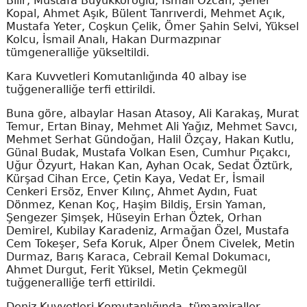
Bilir, Mustafa Büyükköroğlu, İsmail Özcan, Şener
Kopal, Ahmet Aşık, Bülent Tanrıverdi, Mehmet Açık,
Mustafa Yeter, Coşkun Çelik, Ömer Şahin Selvi, Yüksel
Kolcu, İsmail Analı, Hakan Durmazpınar
tümgeneralliğe yükseltildi.
Kara Kuvvetleri Komutanlığında 40 albay ise
tuğgeneralliğe terfi ettirildi.
Buna göre, albaylar Hasan Atasoy, Ali Karakaş, Murat
Temur, Ertan Binay, Mehmet Ali Yağız, Mehmet Savcı,
Mehmet Serhat Gündoğan, Halil Özçay, Hakan Kutlu,
Günal Budak, Mustafa Volkan Esen, Cumhur Pıçakcı,
Uğur Özyurt, Hakan Kan, Ayhan Ocak, Sedat Öztürk,
Kürşad Cihan Erce, Çetin Kaya, Vedat Er, İsmail
Cenkeri Ersöz, Enver Kılınç, Ahmet Aydın, Fuat
Dönmez, Kenan Koç, Haşim Bildiş, Ersin Yaman,
Şengezer Şimşek, Hüseyin Erhan Öztek, Orhan
Demirel, Kubilay Karadeniz, Armağan Özel, Mustafa
Cem Tokeşer, Sefa Koruk, Alper Önem Civelek, Metin
Durmaz, Barış Karaca, Cebrail Kemal Dokumacı,
Ahmet Durgut, Ferit Yüksel, Metin Çekmegül
tuğgeneralliğe terfi ettirildi.
Deniz Kuvvetleri Komutanlığında, tümamiraller