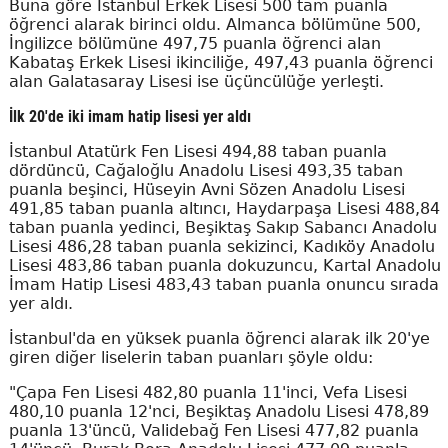
Buna göre İstanbul Erkek Lisesi 500 tam puanla
öğrenci alarak birinci oldu. Almanca bölümüne 500,
İngilizce bölümüne 497,75 puanla öğrenci alan
Kabataş Erkek Lisesi ikinciliğe, 497,43 puanla öğrenci
alan Galatasaray Lisesi ise üçüncülüğe yerleşti.
İlk 20'de iki imam hatip lisesi yer aldı
İstanbul Atatürk Fen Lisesi 494,88 taban puanla
dördüncü, Cağaloğlu Anadolu Lisesi 493,35 taban
puanla beşinci, Hüseyin Avni Sözen Anadolu Lisesi
491,85 taban puanla altıncı, Haydarpaşa Lisesi 488,84
taban puanla yedinci, Beşiktaş Sakıp Sabancı Anadolu
Lisesi 486,28 taban puanla sekizinci, Kadıköy Anadolu
Lisesi 483,86 taban puanla dokuzuncu, Kartal Anadolu
İmam Hatip Lisesi 483,43 taban puanla onuncu sırada
yer aldı.
İstanbul'da en yüksek puanla öğrenci alarak ilk 20'ye
giren diğer liselerin taban puanları şöyle oldu:
"Çapa Fen Lisesi 482,80 puanla 11'inci, Vefa Lisesi
480,10 puanla 12'nci, Beşiktaş Anadolu Lisesi 478,89
puanla 13'üncü, Validebağ Fen Lisesi 477,82 puanla