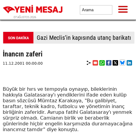
07 AĞUSTOS 2026
Güvenpark'ta direniş 25. günde
İnancın zaferi
11.12.2001 00:00:00
Büyük bir hırs ve tempoyla oynayıp, bileklerinin
hakkıyla Galatasaray'ı yendiklerini ifade eden kulüp
basın sözcüsü Mümtaz Karakaya, "Bu galibiyet,
taraftar, teknik kadro, futbolcu ve yönetimin inanç
birliğinin zaferidir. Avrupa fatihi Galatasaray'ı yenmek
sürpriz olmadı. Camianın birlik ve beraberlik
günlerinde hiçbir engelin karşımızda duramayacağına
inancımız tamdır" diye konuştu.