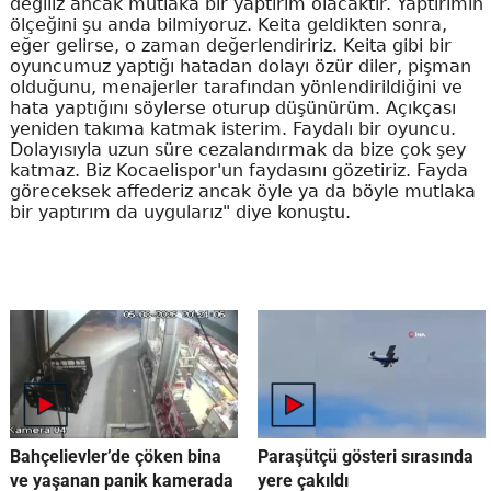
değiliz ancak mutlaka bir yaptırım olacaktır. Yaptırımın
ölçeğini şu anda bilmiyoruz. Keita geldikten sonra,
eğer gelirse, o zaman değerlendiririz. Keita gibi bir
oyuncumuz yaptığı hatadan dolayı özür diler, pişman
olduğunu, menajerler tarafından yönlendirildiğini ve
hata yaptığını söylerse oturup düşünürüm. Açıkçası
yeniden takıma katmak isterim. Faydalı bir oyuncu.
Dolayısıyla uzun süre cezalandırmak da bize çok şey
katmaz. Biz Kocaelispor'un faydasını gözetiriz. Fayda
göreceksek affederiz ancak öyle ya da böyle mutlaka
bir yaptırım da uygularız" diye konuştu.
Bahçelievler’de çöken bina
Paraşütçü gösteri sırasında
ve yaşanan panik kamerada
yere çakıldı