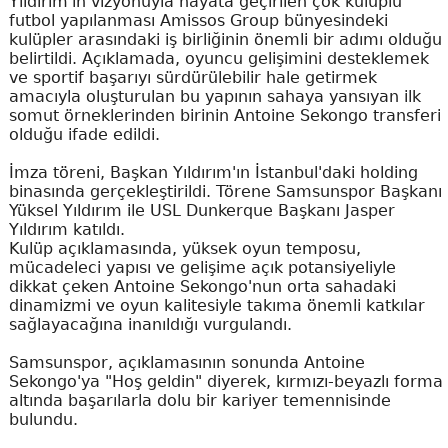
Yıldırım'ın vizyonuyla hayata geçirilen çok kulüplü
futbol yapılanması Amissos Group bünyesindeki
kulüpler arasındaki iş birliğinin önemli bir adımı olduğu
belirtildi. Açıklamada, oyuncu gelişimini desteklemek
ve sportif başarıyı sürdürülebilir hale getirmek
amacıyla oluşturulan bu yapının sahaya yansıyan ilk
somut örneklerinden birinin Antoine Sekongo transferi
olduğu ifade edildi.
İmza töreni, Başkan Yıldırım'ın İstanbul'daki holding
binasında gerçekleştirildi. Törene Samsunspor Başkanı
Yüksel Yıldırım ile USL Dunkerque Başkanı Jasper
Yıldırım katıldı.
Kulüp açıklamasında, yüksek oyun temposu,
mücadeleci yapısı ve gelişime açık potansiyeliyle
dikkat çeken Antoine Sekongo'nun orta sahadaki
dinamizmi ve oyun kalitesiyle takıma önemli katkılar
sağlayacağına inanıldığı vurgulandı.
Samsunspor, açıklamasının sonunda Antoine
Sekongo'ya "Hoş geldin" diyerek, kırmızı-beyazlı forma
altında başarılarla dolu bir kariyer temennisinde
bulundu.