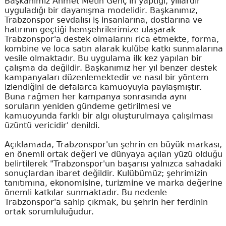
Başkanımız Ahmet Metin Genç'in yaptığı, yıllardır
uyguladığı bir dayanışma modelidir. Başkanımız,
Trabzonspor sevdalısı iş insanlarına, dostlarına ve
hatırının geçtiği hemşehrilerimize ulaşarak
Trabzonspor'a destek olmalarını rica etmekte, forma,
kombine ve loca satın alarak kulübe katkı sunmalarına
vesile olmaktadır. Bu uygulama ilk kez yapılan bir
çalışma da değildir. Başkanımız her yıl benzer destek
kampanyaları düzenlemektedir ve nasıl bir yöntem
izlendiğini de defalarca kamuoyuyla paylaşmıştır.
Buna rağmen her kampanya sonrasında aynı
soruların yeniden gündeme getirilmesi ve
kamuoyunda farklı bir algı oluşturulmaya çalışılması
üzüntü vericidir' denildi.
Açıklamada, Trabzonspor'un şehrin en büyük markası,
en önemli ortak değeri ve dünyaya açılan yüzü olduğu
belirtilerek "Trabzonspor'un başarısı yalnızca sahadaki
sonuçlardan ibaret değildir. Kulübümüz; şehrimizin
tanıtımına, ekonomisine, turizmine ve marka değerine
önemli katkılar sunmaktadır. Bu nedenle
Trabzonspor'a sahip çıkmak, bu şehrin her ferdinin
ortak sorumluluğudur.