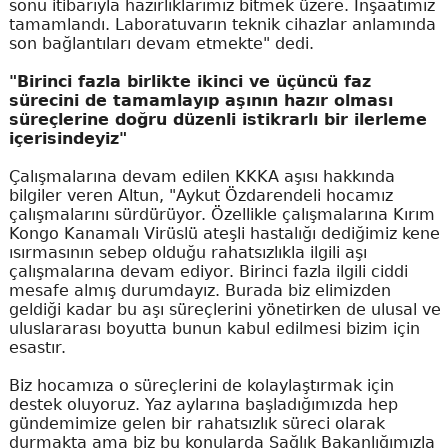
sonu itibarıyla hazırlıklarımız bitmek üzere. İnşaatımız
tamamlandı. Laboratuvarın teknik cihazlar anlamında
son bağlantıları devam etmekte" dedi.
"Birinci fazla birlikte ikinci ve üçüncü faz
sürecini de tamamlayıp aşının hazır olması
süreçlerine doğru düzenli istikrarlı bir ilerleme
içerisindeyiz"
Çalışmalarına devam edilen KKKA aşısı hakkında
bilgiler veren Altun, "Aykut Özdarendeli hocamız
çalışmalarını sürdürüyor. Özellikle çalışmalarına Kırım
Kongo Kanamalı Virüslü ateşli hastalığı dediğimiz kene
ısırmasının sebep olduğu rahatsızlıkla ilgili aşı
çalışmalarına devam ediyor. Birinci fazla ilgili ciddi
mesafe almış durumdayız. Burada biz elimizden
geldiği kadar bu aşı süreçlerini yönetirken de ulusal ve
uluslararası boyutta bunun kabul edilmesi bizim için
esastır.
Biz hocamıza o süreçlerini de kolaylaştırmak için
destek oluyoruz. Yaz aylarına başladığımızda hep
gündemimize gelen bir rahatsızlık süreci olarak
durmakta ama biz bu konularda Sağlık Bakanlığımızla