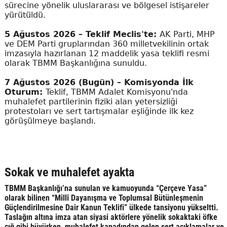
sürecine yönelik uluslararası ve bölgesel istişareler
yürütüldü.
5 Ağustos 2026 – Teklif Meclis'te:
AK Parti, MHP
ve DEM Parti gruplarından 360 milletvekilinin ortak
imzasıyla hazırlanan 12 maddelik yasa teklifi resmi
olarak TBMM Başkanlığına sunuldu.
7 Ağustos 2026 (Bugün) – Komisyonda İlk
Oturum:
Teklif, TBMM Adalet Komisyonu'nda
muhalefet partilerinin fiziki alan yetersizliği
protestoları ve sert tartışmalar eşliğinde ilk kez
görüşülmeye başlandı.
Sokak ve muhalefet ayakta
TBMM Başkanlığı’na sunulan ve kamuoyunda “Çerçeve Yasa”
olarak bilinen “Millî Dayanışma ve Toplumsal Bütünleşmenin
Güçlendirilmesine Dair Kanun Teklifi” ülkede tansiyonu yükseltti.
Taslağın altına imza atan siyasi aktörlere yönelik sokaktaki öfke
çığ gibi büyürken, muhalefet kanadından gelen sert açıklamalar ve