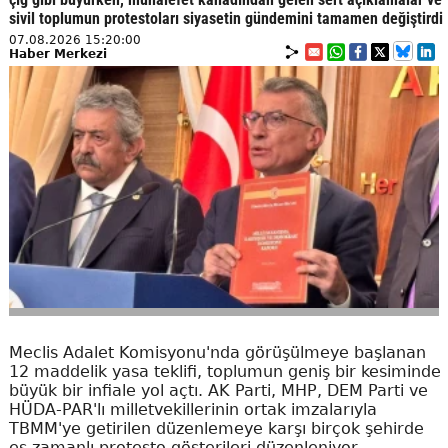
sivil toplumun protestoları siyasetin gündemini tamamen değiştirdi
07.08.2026 15:20:00
Haber Merkezi
Meclis Adalet Komisyonu'nda görüşülmeye başlanan
12 maddelik yasa teklifi, toplumun geniş bir kesiminde
büyük bir infiale yol açtı. AK Parti, MHP, DEM Parti ve
HÜDA-PAR'lı milletvekillerinin ortak imzalarıyla
TBMM'ye getirilen düzenlemeye karşı birçok şehirde
eş zamanlı protesto gösterileri düzenleniyor.