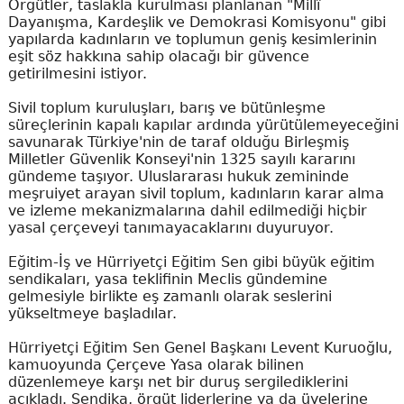
Örgütler, taslakla kurulması planlanan "Millî
Dayanışma, Kardeşlik ve Demokrasi Komisyonu" gibi
yapılarda kadınların ve toplumun geniş kesimlerinin
eşit söz hakkına sahip olacağı bir güvence
getirilmesini istiyor.
Sivil toplum kuruluşları, barış ve bütünleşme
süreçlerinin kapalı kapılar ardında yürütülemeyeceğini
savunarak Türkiye'nin de taraf olduğu Birleşmiş
Milletler Güvenlik Konseyi'nin 1325 sayılı kararını
gündeme taşıyor. Uluslararası hukuk zemininde
meşruiyet arayan sivil toplum, kadınların karar alma
ve izleme mekanizmalarına dahil edilmediği hiçbir
yasal çerçeveyi tanımayacaklarını duyuruyor.
Eğitim-İş ve Hürriyetçi Eğitim Sen gibi büyük eğitim
sendikaları, yasa teklifinin Meclis gündemine
gelmesiyle birlikte eş zamanlı olarak seslerini
yükseltmeye başladılar.
Hürriyetçi Eğitim Sen Genel Başkanı Levent Kuruoğlu,
kamuoyunda Çerçeve Yasa olarak bilinen
düzenlemeye karşı net bir duruş sergilediklerini
açıkladı. Sendika, örgüt liderlerine ya da üyelerine