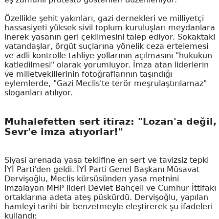
Özellikle şehit yakınları, gazi dernekleri ve milliyetçi
hassasiyeti yüksek sivil toplum kuruluşları meydanlara
inerek yasanın geri çekilmesini talep ediyor. Sokaktaki
vatandaşlar, örgüt suçlarına yönelik ceza ertelemesi
ve adli kontrolle tahliye yollarının açılmasını "hukukun
katledilmesi" olarak yorumluyor. İmza atan liderlerin
ve milletvekillerinin fotoğraflarının taşındığı
eylemlerde, "Gazi Meclis'te terör meşrulaştırılamaz"
sloganları atılıyor.
Muhalefetten sert itiraz: "Lozan'a değil,
Sevr'e imza atıyorlar!"
Siyasi arenada yasa teklifine en sert ve tavizsiz tepki
İYİ Parti'den geldi. İYİ Parti Genel Başkanı Müsavat
Dervişoğlu, Meclis kürsüsünden yasa metnini
imzalayan MHP lideri Devlet Bahçeli ve Cumhur İttifakı
ortaklarına adeta ateş püskürdü. Dervişoğlu, yapılan
hamleyi tarihi bir benzetmeyle eleştirerek şu ifadeleri
kullandı: