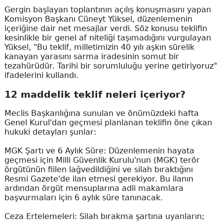
Gergin başlayan toplantının açılış konuşmasını yapan
Komisyon Başkanı Cüneyt Yüksel, düzenlemenin
içeriğine dair net mesajlar verdi. Söz konusu teklifin
kesinlikle bir genel af niteliği taşımadığını vurgulayan
Yüksel, "Bu teklif, milletimizin 40 yılı aşkın sürelik
kanayan yarasını sarma iradesinin somut bir
tezahürüdür. Tarihi bir sorumluluğu yerine getiriyoruz"
ifadelerini kullandı.
12 maddelik teklif neleri içeriyor?
Meclis Başkanlığına sunulan ve önümüzdeki hafta
Genel Kurul'dan geçmesi planlanan teklifin öne çıkan
hukuki detayları şunlar:
MGK Şartı ve 6 Aylık Süre: Düzenlemenin hayata
geçmesi için Milli Güvenlik Kurulu'nun (MGK) terör
örgütünün fiilen lağvedildiğini ve silah bıraktığını
Resmi Gazete'de ilan etmesi gerekiyor. Bu ilanın
ardından örgüt mensuplarına adli makamlara
başvurmaları için 6 aylık süre tanınacak.
Ceza Ertelemeleri: Silah bırakma şartına uyanların;