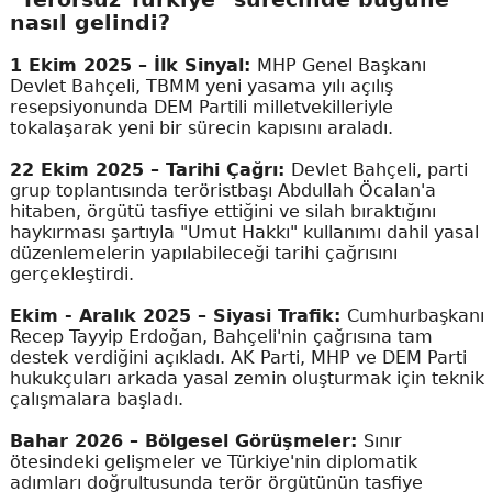
nasıl gelindi?
1 Ekim 2025 – İlk Sinyal:
MHP Genel Başkanı
Devlet Bahçeli, TBMM yeni yasama yılı açılış
resepsiyonunda DEM Partili milletvekilleriyle
tokalaşarak yeni bir sürecin kapısını araladı.
22 Ekim 2025 – Tarihi Çağrı:
Devlet Bahçeli, parti
grup toplantısında teröristbaşı Abdullah Öcalan'a
hitaben, örgütü tasfiye ettiğini ve silah bıraktığını
haykırması şartıyla "Umut Hakkı" kullanımı dahil yasal
düzenlemelerin yapılabileceği tarihi çağrısını
gerçekleştirdi.
Ekim - Aralık 2025 – Siyasi Trafik:
Cumhurbaşkanı
Recep Tayyip Erdoğan, Bahçeli'nin çağrısına tam
destek verdiğini açıkladı. AK Parti, MHP ve DEM Parti
hukukçuları arkada yasal zemin oluşturmak için teknik
çalışmalara başladı.
Bahar 2026 – Bölgesel Görüşmeler:
Sınır
ötesindeki gelişmeler ve Türkiye'nin diplomatik
adımları doğrultusunda terör örgütünün tasfiye