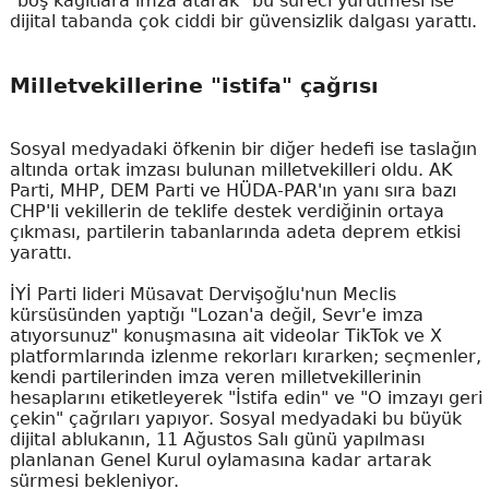
"boş kağıtlara imza atarak" bu süreci yürütmesi ise
dijital tabanda çok ciddi bir güvensizlik dalgası yarattı.
Milletvekillerine "istifa" çağrısı
Sosyal medyadaki öfkenin bir diğer hedefi ise taslağın
altında ortak imzası bulunan milletvekilleri oldu. AK
Parti, MHP, DEM Parti ve HÜDA-PAR'ın yanı sıra bazı
CHP'li vekillerin de teklife destek verdiğinin ortaya
çıkması, partilerin tabanlarında adeta deprem etkisi
yarattı.
İYİ Parti lideri Müsavat Dervişoğlu'nun Meclis
kürsüsünden yaptığı "Lozan'a değil, Sevr'e imza
atıyorsunuz" konuşmasına ait videolar TikTok ve X
platformlarında izlenme rekorları kırarken; seçmenler,
kendi partilerinden imza veren milletvekillerinin
hesaplarını etiketleyerek "İstifa edin" ve "O imzayı geri
çekin" çağrıları yapıyor. Sosyal medyadaki bu büyük
dijital ablukanın, 11 Ağustos Salı günü yapılması
planlanan Genel Kurul oylamasına kadar artarak
sürmesi bekleniyor.