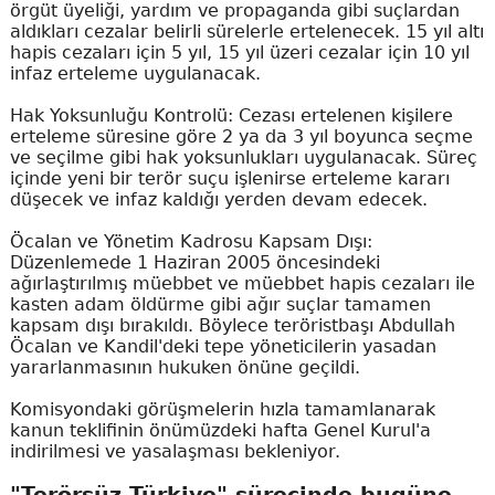
örgüt üyeliği, yardım ve propaganda gibi suçlardan
aldıkları cezalar belirli sürelerle ertelenecek. 15 yıl altı
hapis cezaları için 5 yıl, 15 yıl üzeri cezalar için 10 yıl
infaz erteleme uygulanacak.
Hak Yoksunluğu Kontrolü: Cezası ertelenen kişilere
erteleme süresine göre 2 ya da 3 yıl boyunca seçme
ve seçilme gibi hak yoksunlukları uygulanacak. Süreç
içinde yeni bir terör suçu işlenirse erteleme kararı
düşecek ve infaz kaldığı yerden devam edecek.
Öcalan ve Yönetim Kadrosu Kapsam Dışı:
Düzenlemede 1 Haziran 2005 öncesindeki
ağırlaştırılmış müebbet ve müebbet hapis cezaları ile
kasten adam öldürme gibi ağır suçlar tamamen
kapsam dışı bırakıldı. Böylece teröristbaşı Abdullah
Öcalan ve Kandil'deki tepe yöneticilerin yasadan
yararlanmasının hukuken önüne geçildi.
Komisyondaki görüşmelerin hızla tamamlanarak
kanun teklifinin önümüzdeki hafta Genel Kurul'a
indirilmesi ve yasalaşması bekleniyor.
"Terörsüz Türkiye" sürecinde bugüne