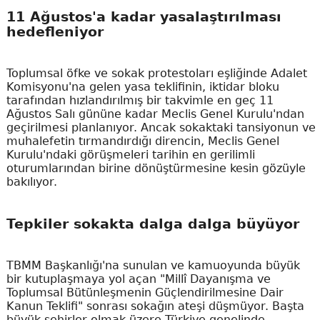
11 Ağustos'a kadar yasalaştırılması
hedefleniyor
Toplumsal öfke ve sokak protestoları eşliğinde Adalet
Komisyonu'na gelen yasa teklifinin, iktidar bloku
tarafından hızlandırılmış bir takvimle en geç 11
Ağustos Salı gününe kadar Meclis Genel Kurulu'ndan
geçirilmesi planlanıyor. Ancak sokaktaki tansiyonun ve
muhalefetin tırmandırdığı direncin, Meclis Genel
Kurulu'ndaki görüşmeleri tarihin en gerilimli
oturumlarından birine dönüştürmesine kesin gözüyle
bakılıyor.
Tepkiler sokakta dalga dalga büyüyor
TBMM Başkanlığı'na sunulan ve kamuoyunda büyük
bir kutuplaşmaya yol açan "Millî Dayanışma ve
Toplumsal Bütünleşmenin Güçlendirilmesine Dair
Kanun Teklifi" sonrası sokağın ateşi düşmüyor. Başta
büyük şehirler olmak üzere Türkiye genelinde