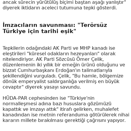
ancak sürecin yürütülüş biçimi baştan aşağı yanlıştır"
diyerek iktidarın aceleci tutumuna tepki gösterdi.
İmzacıların savunması: "Terörsüz
Türkiye için tarihi eşik"
Tepkilerin odağındaki AK Parti ve MHP kanadı ise
eleştirileri "küresel odakların hezeyanları" olarak
nitelendiriyor. AK Parti Sözcüsü Ömer Çelik,
düzenlemenin iki yıllık bir emeğin ürünü olduğunu ve
bizzat Cumhurbaşkanı Erdoğan'ın talimatlarıyla
şekillendiğini vurguladı. Çelik, "Bu hamle, bölgemize
dönük emperyalist saldırganlığa verilmiş en büyük
cevaptır" diyerek yasayı savundu.
HÜDA-PAR cephesinden ise "Türkiye'nin
normalleşmesi adına bazı hususlara gözümüzü
kapattık ve imzayı attık" itirafı gelirken, muhalefet
kanadından ise metnin referanduma götürülerek nihai
kararın millete bırakılması gerektiği çağrısını yapıyor.