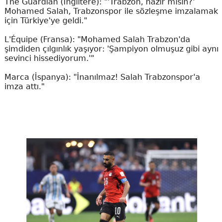
The Guardian (İngiltere): "'Trabzon, hazır mısın?'
Mohamed Salah, Trabzonspor ile sözleşme imzalamak
için Türkiye'ye geldi."
L'Équipe (Fransa): "Mohamed Salah Trabzon'da
şimdiden çılgınlık yaşıyor: 'Şampiyon olmuşuz gibi aynı
sevinci hissediyorum.'"
Marca (İspanya): "İnanılmaz! Salah Trabzonspor'a
imza attı."