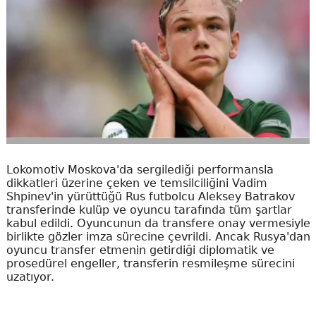
Lokomotiv Moskova'da sergilediği performansla
dikkatleri üzerine çeken ve temsilciliğini Vadim
Shpinev'in yürüttüğü Rus futbolcu Aleksey Batrakov
transferinde kulüp ve oyuncu tarafında tüm şartlar
kabul edildi. Oyuncunun da transfere onay vermesiyle
birlikte gözler imza sürecine çevrildi. Ancak Rusya'dan
oyuncu transfer etmenin getirdiği diplomatik ve
prosedürel engeller, transferin resmileşme sürecini
uzatıyor.