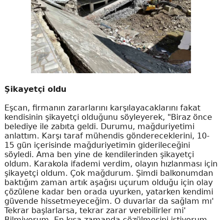
Şikayetçi oldu
Eşcan, firmanın zararlarını karşılayacaklarını fakat
kendisinin şikayetçi olduğunu söyleyerek, "Biraz önce
belediye ile zabıta geldi. Durumu, mağduriyetimi
anlattım. Karşı taraf mühendis göndereceklerini, 10-
15 gün içerisinde mağduriyetimin giderileceğini
söyledi. Ama ben yine de kendilerinden şikayetçi
oldum. Karakola ifademi verdim, olayın hızlanması için
şikayetçi oldum. Çok mağdurum. Şimdi balkonumdan
baktığım zaman artık aşağısı uçurum olduğu için olay
çözülene kadar ben orada uyurken, yatarken kendimi
güvende hissetmeyeceğim. O duvarlar da sağlam mı'
Tekrar başlarlarsa, tekrar zarar verebilirler mi'
Bilmiyorum. En kısa zamanda çözülmesini istiyorum.