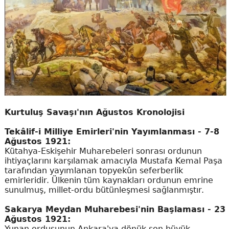
Kurtuluş Savaşı'nın Ağustos Kronolojisi
Tekâlif-i Milliye Emirleri'nin Yayımlanması - 7-8
Ağustos 1921:
Kütahya-Eskişehir Muharebeleri sonrası ordunun
ihtiyaçlarını karşılamak amacıyla Mustafa Kemal Paşa
tarafından yayımlanan topyekûn seferberlik
emirleridir. Ülkenin tüm kaynakları ordunun emrine
sunulmuş, millet-ordu bütünleşmesi sağlanmıştır.
Sakarya Meydan Muharebesi'nin Başlaması - 23
Ağustos 1921:
Yunan ordusunun Ankara'ya dönük son büyük