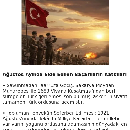
Ağustos Ayında Elde Edilen Başarıların Katkıları
• Savunmadan Taarruza Geçiş: Sakarya Meydan
Muharebesi ile 1683 Viyana Kuşatması'ndan beri
süregelen Türk gerilemesi son bulmuş, askeri inisiyatif
tamamen Türk ordusuna geçmiştir.
• Toplumun Topyekûn Seferber Edilmesi: 1921
Ağustos'undaki Tekâlif-i Milliye Kararları, bir milletin
var varını yoğunu ordusuna adamasının dünyadaki en
somut örneklerinden biri olmuş; lojistik zafiyet