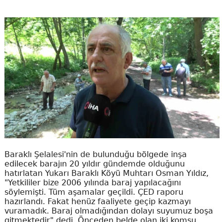
Baraklı Şelalesi'nin de bulunduğu bölgede inşa
edilecek barajın 20 yıldır gündemde olduğunu
hatırlatan Yukarı Baraklı Köyü Muhtarı Osman Yıldız,
"Yetkililer bize 2006 yılında baraj yapılacağını
söylemişti. Tüm aşamalar geçildi. ÇED raporu
hazırlandı. Fakat henüz faaliyete geçip kazmayı
vuramadık. Baraj olmadığından dolayı suyumuz boşa
gitmektedir" dedi. Önceden belde olan iki komşu