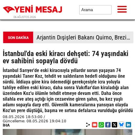
06 AĞUSTOS 2026
Filistin topraklarını gasbeden İsrailliler, işgal altındaki Batı Şeria'daki saldırılarını sürdürdü
İstanbul'da eski kiracı dehşeti: 74 yaşındaki
ev sahibini sopayla dövdü
İstanbul Sarıyer'de eski kiracısıyla yıllardır sorun yaşayan 74
yaşındaki Taner Koz, tehdit ve saldırıların hedefi olduğunu öne
sürdü. İddiaya göre kira ödemediği gerekçesiyle icra yoluyla
tahliye edilen eski kiracı, daha sonra Vakıflar'dan kiraladığı alan
üzerinden Koz'u ölümle tehdit etmeye devam etti. Daha önce
silahla eve ateş açtığı için cezaevine giren şahıs, bu kez yaşlı
adamı sopayla darp etti. Güvenlik kameralarına yansıyan olayda
Koz'un yere düştüğü, başına ve sırtına defalarca vurulduğu görüldü
08.05.2026 18:53:00 /
Güncelleme: 08.05.2026 19:04:10
İHA