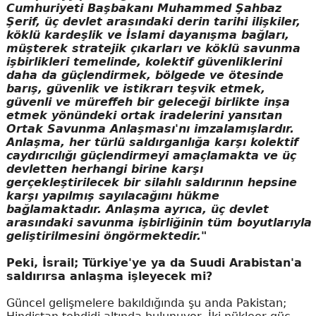
Cumhuriyeti Başbakanı Muhammed Şahbaz
Şerif, üç devlet arasındaki derin tarihi ilişkiler,
köklü kardeşlik ve İslami dayanışma bağları,
müşterek stratejik çıkarları ve köklü savunma
işbirlikleri temelinde, kolektif güvenliklerini
daha da güçlendirmek, bölgede ve ötesinde
barış, güvenlik ve istikrarı teşvik etmek,
güvenli ve müreffeh bir geleceği birlikte inşa
etmek yönündeki ortak iradelerini yansıtan
Ortak Savunma Anlaşması'nı imzalamışlardır.
Anlaşma, her türlü saldırganlığa karşı kolektif
caydırıcılığı güçlendirmeyi amaçlamakta ve üç
devletten herhangi birine karşı
gerçekleştirilecek bir silahlı saldırının hepsine
karşı yapılmış sayılacağını hükme
bağlamaktadır. Anlaşma ayrıca, üç devlet
arasındaki savunma işbirliğinin tüm boyutlarıyla
geliştirilmesini öngörmektedir."
Peki, İsrail; Türkiye'ye ya da Suudi Arabistan'a
saldırırsa anlaşma işleyecek mi?
Güncel gelişmelere bakıldığında şu anda Pakistan;