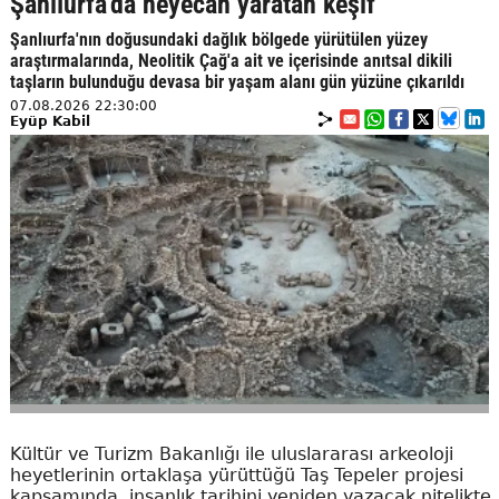
Şanlıurfa'da heyecan yaratan keşif
Şanlıurfa'nın doğusundaki dağlık bölgede yürütülen yüzey
araştırmalarında, Neolitik Çağ'a ait ve içerisinde anıtsal dikili
taşların bulunduğu devasa bir yaşam alanı gün yüzüne çıkarıldı
07.08.2026 22:30:00
Eyüp Kabil
Kültür ve Turizm Bakanlığı ile uluslararası arkeoloji
heyetlerinin ortaklaşa yürüttüğü Taş Tepeler projesi
kapsamında, insanlık tarihini yeniden yazacak nitelikte