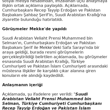
sosyal medya hesabından, imzalanan üçlü anlaşmaya
ilişkin ortak açıklama paylaşıldı. Açıklamada,
Cumhurbaşkanı Recep Tayyip Erdoğan ve Pakistan
Başbakanı Şahbaz Şerif'in, Suudi Arabistan Krallığı'na
ziyarette bulunduğu hatırlatıldı.
Görüşmeler Mekke'de yapıldı
Suudi Arabistan Veliaht Prensi Muhammed bin
Selman'ın, Cumhurbaşkanı Erdoğan ve Pakistan
Başbakanı Şerif ile Mekke'deki Safa Sarayı'nda bir
araya geldiği, burada resmi görüşmelerin
gerçekleştirildiği belirtilen açıklamada, bu görüşmeler
esnasında Suudi Arabistan Krallığı, Türkiye
Cumhuriyeti ve Pakistan İslam Cumhuriyeti arasındaki
müstesna ilişkiler ile karşılıklı çıkar alanına giren
konuların ele alındığı kaydedildi.
Anlaşmanın içeriği
Açıklamada, şu ifadelere yer verildi: "
Suudi
Arabistan Veliaht Prensi Muhammed bin
Selman, Türkiye Cumhuriyeti Cumhurbaşkanı
Recep Tayyip Erdoğan ve Pakistan İslam