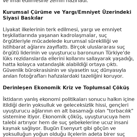
ve imal edilmesine zemin hazırladı.
Kurumsal Çürüme ve Yargı/Emniyet Üzerindeki
Siyasi Baskılar
Liyakat ilkelerinin terk edilmesi, yargı ve emniyet
teşkilatlarında yaşanan kadrolaşmalar, suç
örgütleriyle mücadelede kurumsal sürekliliği ve
istihbarat ağlarını zayıflattı. Birçok uluslararası suç
örgütü liderinin ve uyuşturucu baronunun Türkiye'de
lüks rezidanslarda ellerini kollarını sallayarak yaşadığı,
hatta kolayca vatandaşlık alabildiği ortaya çıktı.
Güvenlik bürokrasisinin ve siyasetin suç dünyasıyla
anılan fotoğrafları hafızalardaki tazeliğini koruyor.
Derinleşen Ekonomik Kriz ve Toplumsal Çöküş
İktidarın yanlış ekonomi politikaları sonucu halkın içine
itildiği derin yoksulluk ve geleceksizlik hissi, gençleri
uyuşturucu ağlarının en alt basamağı olan "torbacılık"
sistemine itiyor. Ekonomik çöküş, uyuşturucuya hem
talebi artırıyor hem de suç şebekelerine ucuz insani
kaynak sağlıyor. Bugün Esenyurt gibi göçün ve
yoksulluğun yoğun olduğu ilçelerin adeta birer suç