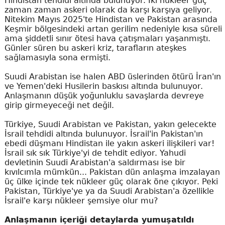
Hindistan tehdidi altında bulunuyor. İki nükleer güç
zaman zaman askeri olarak da karşı karşıya geliyor.
Nitekim Mayıs 2025'te Hindistan ve Pakistan arasında
Keşmir bölgesindeki artan gerilim nedeniyle kısa süreli
ama şiddetli sınır ötesi hava çatışmaları yaşanmıştı.
Günler süren bu askeri kriz, tarafların ateşkes
sağlamasıyla sona ermişti.
Suudi Arabistan ise halen ABD üslerinden ötürü İran'ın
ve Yemen'deki Husilerin baskısı altında bulunuyor.
Anlaşmanın düşük yoğunluklu savaşlarda devreye
girip girmeyeceği net değil.
Türkiye, Suudi Arabistan ve Pakistan, yakın gelecekte
İsrail tehdidi altında bulunuyor. İsrail'in Pakistan'ın
ebedi düşmanı Hindistan ile yakın askeri ilişkileri var!
İsrail sık sık Türkiye'yi de tehdit ediyor. Yahudi
devletinin Suudi Arabistan'a saldırması ise bir
kıvılcımla mümkün... Pakistan dün anlaşma imzalayan
üç ülke içinde tek nükleer güç olarak öne çıkıyor. Peki
Pakistan, Türkiye'ye ya da Suudi Arabistan'a özellikle
İsrail'e karşı nükleer şemsiye olur mu?
Anlaşmanın içeriği detaylarda yumuşatıldı