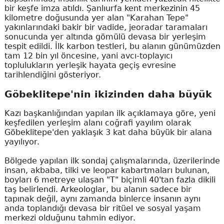
bir keşfe imza atıldı. Şanlıurfa kent merkezinin 45
kilometre doğusunda yer alan "Karahan Tepe"
yakınlarındaki bakir bir vadide, jeoradar taramaları
sonucunda yer altında gömülü devasa bir yerleşim
tespit edildi. İlk karbon testleri, bu alanın günümüzden
tam 12 bin yıl öncesine, yani avcı-toplayıcı
toplulukların yerleşik hayata geçiş evresine
tarihlendiğini gösteriyor.
Göbeklitepe'nin ikizinden daha büyük
Kazı başkanlığından yapılan ilk açıklamaya göre, yeni
keşfedilen yerleşim alanı coğrafi yayılım olarak
Göbeklitepe'den yaklaşık 3 kat daha büyük bir alana
yayılıyor.
Bölgede yapılan ilk sondaj çalışmalarında, üzerilerinde
insan, akbaba, tilki ve leopar kabartmaları bulunan,
boyları 6 metreye ulaşan "T" biçimli 40'tan fazla dikili
taş belirlendi. Arkeologlar, bu alanın sadece bir
tapınak değil, aynı zamanda binlerce insanın aynı
anda toplandığı devasa bir ritüel ve sosyal yaşam
merkezi olduğunu tahmin ediyor.