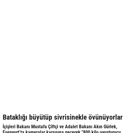
Bataklığı büyütüp sivrisinekle övünüyorlar
İçişleri Bakanı Mustafa Çiftçi ve Adalet Bakanı Akın Gürlek,
Esenyurt’ta kameralar karşısına geçerek "800 kilo uyuşturucu