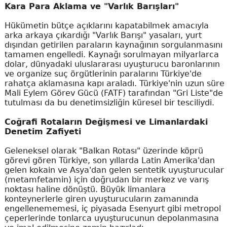
Kara Para Aklama ve "Varlık Barışları"
Hükümetin bütçe açıklarını kapatabilmek amacıyla
arka arkaya çıkardığı "Varlık Barışı" yasaları, yurt
dışından getirilen paraların kaynağının sorgulanmasını
tamamen engelledi. Kaynağı sorulmayan milyarlarca
dolar, dünyadaki uluslararası uyuşturucu baronlarının
ve organize suç örgütlerinin paralarını Türkiye'de
rahatça aklamasına kapı araladı. Türkiye'nin uzun süre
Mali Eylem Görev Gücü (FATF) tarafından "Gri Liste"de
tutulması da bu denetimsizliğin küresel bir tesciliydi.
Coğrafi Rotaların Değişmesi ve Limanlardaki
Denetim Zafiyeti
Geleneksel olarak "Balkan Rotası" üzerinde köprü
görevi gören Türkiye, son yıllarda Latin Amerika'dan
gelen kokain ve Asya'dan gelen sentetik uyuşturucular
(metamfetamin) için doğrudan bir merkez ve varış
noktası haline dönüştü. Büyük limanlara
konteynerlerle giren uyuşturucuların zamanında
engellenememesi, iç piyasada Esenyurt gibi metropol
çeperlerinde tonlarca uyuşturucunun depolanmasına