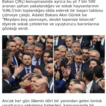
Bakan Çiftçi konuşmasında ayrıca bu yıl 7 bin 500
aranan şahsın yakalandığını ve sokak hayvanlarının
%96,5'inin toplandığını iddia ederek bir başarı tablosu
çizmeye çalıştı. Adalet Bakanı Akın Gürlek ise
"Meydanı boş sanmayın, devlet tepenize binecek"
diyerek sokak çetelerine ve uyuşturucu baronlarına
gözdağı verdi.
Ancak her gün ülkenin dört bir yanından gelen tonluk
uyuşturucu yakalama haberleri, kamuoyunda bir