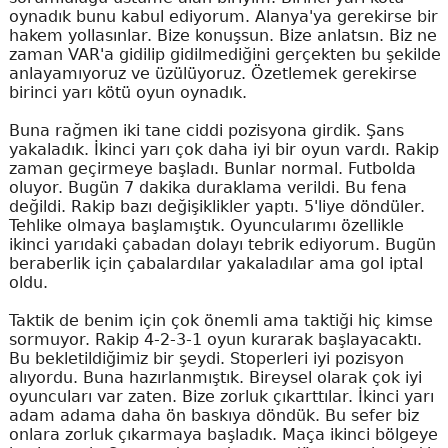
oynadık bunu kabul ediyorum. Alanya'ya gerekirse bir
hakem yollasınlar. Bize konuşsun. Bize anlatsın. Biz ne
zaman VAR'a gidilip gidilmediğini gerçekten bu şekilde
anlayamıyoruz ve üzülüyoruz. Özetlemek gerekirse
birinci yarı kötü oyun oynadık.
Buna rağmen iki tane ciddi pozisyona girdik. Şans
yakaladık. İkinci yarı çok daha iyi bir oyun vardı. Rakip
zaman geçirmeye başladı. Bunlar normal. Futbolda
oluyor. Bugün 7 dakika duraklama verildi. Bu fena
değildi. Rakip bazı değişiklikler yaptı. 5'liye döndüler.
Tehlike olmaya başlamıştık. Oyuncularımı özellikle
ikinci yarıdaki çabadan dolayı tebrik ediyorum. Bugün
beraberlik için çabalardılar yakaladılar ama gol iptal
oldu.
Taktik de benim için çok önemli ama taktiği hiç kimse
sormuyor. Rakip 4-2-3-1 oyun kurarak başlayacaktı.
Bu bekletildiğimiz bir şeydi. Stoperleri iyi pozisyon
alıyordu. Buna hazırlanmıştık. Bireysel olarak çok iyi
oyuncuları var zaten. Bize zorluk çıkarttılar. İkinci yarı
adam adama daha ön baskıya döndük. Bu sefer biz
onlara zorluk çıkarmaya başladık. Maça ikinci bölgeye