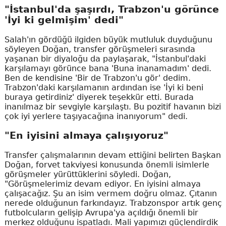
"İstanbul'da şaşırdı, Trabzon'u görünce
'İyi ki gelmişim' dedi"
Salah'ın gördüğü ilgiden büyük mutluluk duyduğunu
söyleyen Doğan, transfer görüşmeleri sırasında
yaşanan bir diyaloğu da paylaşarak, "İstanbul'daki
karşılamayı görünce bana 'Buna inanamadım' dedi.
Ben de kendisine 'Bir de Trabzon'u gör' dedim.
Trabzon'daki karşılamanın ardından ise 'İyi ki beni
buraya getirdiniz' diyerek teşekkür etti. Burada
inanılmaz bir sevgiyle karşılaştı. Bu pozitif havanın bizi
çok iyi yerlere taşıyacağına inanıyorum" dedi.
"En iyisini almaya çalışıyoruz"
Transfer çalışmalarının devam ettiğini belirten Başkan
Doğan, forvet takviyesi konusunda önemli isimlerle
görüşmeler yürüttüklerini söyledi. Doğan,
"Görüşmelerimiz devam ediyor. En iyisini almaya
çalışacağız. Şu an isim vermem doğru olmaz. Çıtanın
nerede olduğunun farkındayız. Trabzonspor artık genç
futbolcuların gelişip Avrupa'ya açıldığı önemli bir
merkez olduğunu ispatladı. Mali yapımızı güçlendirdik