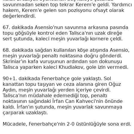
savunmadan seken top tekrar Kerem'e geldi. Yardımcı
hakem, Kerem'e gelen son pozisyonu ofsayt olarak
değerlendirdi.
67. dakikada Asensio'nun savunma arkasına pasında
topu göğsüyle kontrol eden Talisca'nın uzak direğe
sert şutunda, kaleci meşin yuvarlağı kornere çeldi.
68. dakikada sağdan kullanılan köşe atışında Asensio,
meşin yuvarlağı penaltı noktasına doğru gönderdi.
Skriniar'ın kafa vuruşunun ardından son dokunuşu
Talisca yaparken kaleci Khudiakov, gole izin vermedi.
90+1. dakikada Fenerbahçe gole yaklaştı. Sol
kanattan topu taşıyan ve ceza alanına giren Oğuz
Aydın, meşin yuvarlağı yerden içeriye çevirdi.
Talisca'nın müdahale edemediği top, penaltı
noktasının sağındaki İrfan Can Kahveci'nin önünde
kaldı. İrfan'ın şutunda, meşin yuvarlak savunmaya
çarparak uzaklaştı.
Mücadele, Fenerbahçe'nin 2-0 üstünlüğüyle sona erdi.