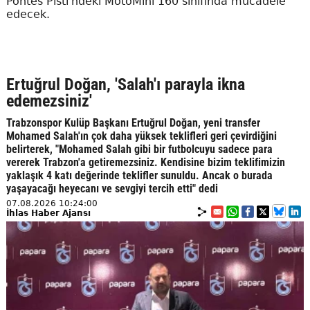
Pontes Pisti'ndeki MotoMini 160 sınıfında mücadele
edecek.
Ertuğrul Doğan, 'Salah'ı parayla ikna
edemezsiniz'
Trabzonspor Kulüp Başkanı Ertuğrul Doğan, yeni transfer
Mohamed Salah'ın çok daha yüksek teklifleri geri çevirdiğini
belirterek, "Mohamed Salah gibi bir futbolcuyu sadece para
vererek Trabzon'a getiremezsiniz. Kendisine bizim teklifimizin
yaklaşık 4 katı değerinde teklifler sunuldu. Ancak o burada
yaşayacağı heyecanı ve sevgiyi tercih etti" dedi
07.08.2026 10:24:00
İhlas Haber Ajansı