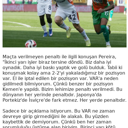
Maçta verilmeyen penaltı ile ilgili konuşan Pereira,
"İkinci yarı işler biraz tersine döndü. Biz daha iyi
oynadık. Daha iyi baskı yaptık ve golü bulduk. Tabii ki
konuşmak kolay ama 2-2'yi yakaladığımız bir pozisyon
var. El ile iptal edilen bir pozisyon var. VAR'a neden
gidilmedi bilmiyorum. Çünkü benzer bir pozisyon
Kemen'e yapıldı. Bizim lehimize penaltı verilmedi. Bu
dünyanın her yerinde penaltıdır. Japonya'da
Portekiz'de İsviçre'de fark etmez. Her yerde penaltıdır.
Sadece bir açıklama istiyorum. Bu VAR ne zaman
devreye girip girmediğini ile alakalı. Bu yüzden
kaybettik de demiyorum. Çünkü ben her zaman
sorumluluğu üstüme alan biriyim. Birinci yarı kötü