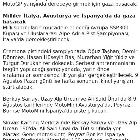
MotoGP yarışında dereceye girmek için gaza basacak.
Milliler İtalya, Avusturya ve İspanya'da da gaza
basacak
Milli sporcuların mücadele edeceği Avrupa SSP300
Kupası ve Uluslararası Alpe Adria Pist Şampiyonası,
İtalya'da gerçekleştirilecek.
Cremona pistindeki şampiyonada Oğuz Taşhan, Demir
Dönmez, Hasan Hüseyin Baş, Murathan Yiğit Yıldız ve
Turgut Durukan ter dökecek. Serbest antrenmanların
bugün yapılacağı şampiyonada, yarın önce
sıralamalar sonrasında ilk yarışlar gerçekleştirilecek. 9
Ağustos Pazar günü ise hafta sonunun ikinci yarışları
start alacak.
Berkay Sarıay, Uzay Alp Urcan ve Ali Said Ünal da 8-9
Ağustos tarihlerinde MotoMini Avusturya'da, Poyraz
Bor ise MotoMini İspanya'da piste çıkacak.
Slovak Karting Merkezi'nde Berkay Sarıay ve Uzay Alp
Urcan 190'da, Ali Said Ünal da 160 sınıfında yer
alacak. Genç motosikletçi Poyraz Bor ise İspanya