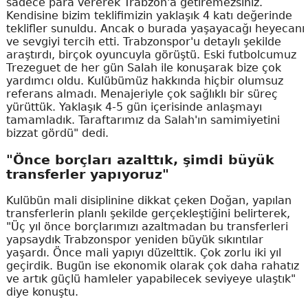
sadece para vererek Trabzon'a getiremezsiniz.
Kendisine bizim teklifimizin yaklaşık 4 katı değerinde
teklifler sunuldu. Ancak o burada yaşayacağı heyecanı
ve sevgiyi tercih etti. Trabzonspor'u detaylı şekilde
araştırdı, birçok oyuncuyla görüştü. Eski futbolcumuz
Trezeguet de her gün Salah ile konuşarak bize çok
yardımcı oldu. Kulübümüz hakkında hiçbir olumsuz
referans almadı. Menajeriyle çok sağlıklı bir süreç
yürüttük. Yaklaşık 4-5 gün içerisinde anlaşmayı
tamamladık. Taraftarımız da Salah'ın samimiyetini
bizzat gördü" dedi.
"Önce borçları azalttık, şimdi büyük
transferler yapıyoruz"
Kulübün mali disiplinine dikkat çeken Doğan, yapılan
transferlerin planlı şekilde gerçekleştiğini belirterek,
"Üç yıl önce borçlarımızı azaltmadan bu transferleri
yapsaydık Trabzonspor yeniden büyük sıkıntılar
yaşardı. Önce mali yapıyı düzelttik. Çok zorlu iki yıl
geçirdik. Bugün ise ekonomik olarak çok daha rahatız
ve artık güçlü hamleler yapabilecek seviyeye ulaştık"
diye konuştu.