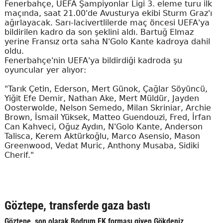
Fenerbahçe, UEFA Şampiyonlar Ligi 3. eleme turu ilk
maçında, saat 21.00'de Avusturya ekibi Sturm Graz'ı
ağırlayacak. Sarı-lacivertlilerde maç öncesi UEFA'ya
bildirilen kadro da son şeklini aldı. Bartuğ Elmaz
yerine Fransız orta saha N'Golo Kante kadroya dahil
oldu.
Fenerbahçe'nin UEFA'ya bildirdiği kadroda şu
oyuncular yer alıyor:
"Tarık Çetin, Ederson, Mert Günok, Çağlar Söyüncü,
Yiğit Efe Demir, Nathan Ake, Mert Müldür, Jayden
Oosterwolde, Nelson Semedo, Milan Skriniar, Archie
Brown, İsmail Yüksek, Matteo Guendouzi, Fred, İrfan
Can Kahveci, Oğuz Aydın, N'Golo Kante, Anderson
Talisca, Kerem Aktürkoğlu, Marco Asensio, Mason
Greenwood, Vedat Muric, Anthony Musaba, Sidiki
Cherif."
Göztepe, transferde gaza bastı
Göztepe, son olarak Bodrum FK forması giyen Gökdeniz