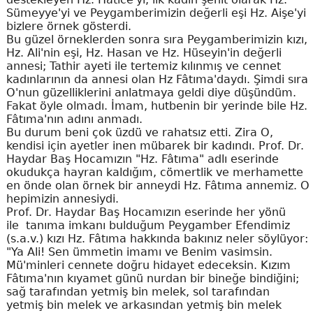
Sümeyye'yi ve Peygamberimizin değerli eşi Hz. Aişe'yi
bizlere örnek gösterdi.
Bu güzel örneklerden sonra sıra Peygamberimizin kızı,
Hz. Ali'nin eşi, Hz. Hasan ve Hz. Hüseyin'in değerli
annesi; Tathir ayeti ile tertemiz kılınmış ve cennet
kadınlarının da annesi olan Hz Fâtıma'daydı. Şimdi sıra
O'nun güzelliklerini anlatmaya geldi diye düşündüm.
Fakat öyle olmadı. İmam, hutbenin bir yerinde bile Hz.
Fâtıma'nın adını anmadı.
Bu durum beni çok üzdü ve rahatsız etti. Zira O,
kendisi için ayetler inen mübarek bir kadındı. Prof. Dr.
Haydar Baş Hocamızın "Hz. Fâtıma" adlı eserinde
okudukça hayran kaldığım, cömertlik ve merhamette
en önde olan örnek bir anneydi Hz. Fâtıma annemiz. O
hepimizin annesiydi.
Prof. Dr. Haydar Baş Hocamızın eserinde her yönü
ile tanıma imkanı bulduğum Peygamber Efendimiz
(s.a.v.) kızı Hz. Fâtıma hakkında bakınız neler söylüyor:
"Ya Ali! Sen ümmetin imamı ve Benim vasimsin.
Mü'minleri cennete doğru hidayet edeceksin. Kızım
Fâtıma'nın kıyamet günü nurdan bir bineğe bindiğini;
sağ tarafından yetmiş bin melek, sol tarafından
yetmiş bin melek ve arkasından yetmiş bin melek