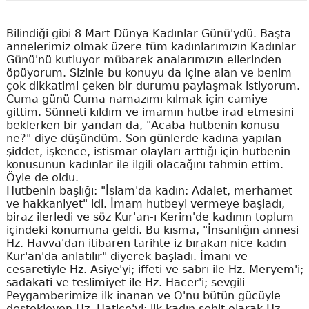
Bilindiği gibi 8 Mart Dünya Kadınlar Günü'ydü. Başta
annelerimiz olmak üzere tüm kadınlarımızın Kadınlar
Günü'nü kutluyor mübarek analarımızın ellerinden
öpüyorum. Sizinle bu konuyu da içine alan ve benim
çok dikkatimi çeken bir durumu paylaşmak istiyorum.
Cuma günü Cuma namazımı kılmak için camiye
gittim. Sünneti kıldım ve imamın hutbe irad etmesini
beklerken bir yandan da, "Acaba hutbenin konusu
ne?" diye düşündüm. Son günlerde kadına yapılan
şiddet, işkence, istismar olayları arttığı için hutbenin
konusunun kadınlar ile ilgili olacağını tahmin ettim.
Öyle de oldu.
Hutbenin başlığı: "İslam'da kadın: Adalet, merhamet
ve hakkaniyet" idi. İmam hutbeyi vermeye başladı,
biraz ilerledi ve söz Kur'an-ı Kerim'de kadının toplum
içindeki konumuna geldi. Bu kısma, "İnsanlığın annesi
Hz. Havva'dan itibaren tarihte iz bırakan nice kadın
Kur'an'da anlatılır" diyerek başladı. İmanı ve
cesaretiyle Hz. Asiye'yi; iffeti ve sabrı ile Hz. Meryem'i;
sadakati ve teslimiyet ile Hz. Hacer'i; sevgili
Peygamberimize ilk inanan ve O'nu bütün gücüyle
destekleyen Hz. Hatice'yi; ilk kadın şehit olarak Hz.