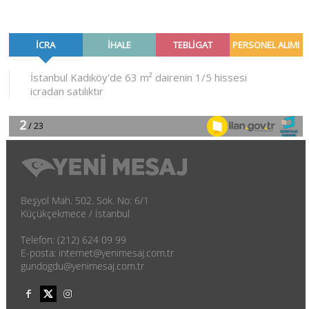
Beşyol Mah. 502. Sok. No: 6/1
Küçükçekmece / İstanbul
Telefon: (212) 624 09 99
E-posta: internet@yenimesaj.com.tr
gundogdu@yenimesaj.com.tr