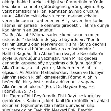
olduğu halde hareket ettiğini ve ümmetinin mü'min
kadınlarını cennete götürdüğünü görür gibiyim. Beş
vakit namazlarını kılan, Ramazan ayında orucunu
tutan, Allah'ın evini ziyaret eden, malının zekatını
veren, kocasına itaat eden ve Ali'yi seven her kadın
Fâtıma'nın şefaati ile cennete girecektir. Fâtıma dünya
kadınlarının en üstünüdür."
"Ya Resûlallah! Fâtıma sadece kendi asrının mı en
üstünüdür" dediklerinde şöyle buyurdular: "Kendi
asrının üstünü olan Meryem'dir. Kızım Fâtıma geçmiş
ve gelecekteki bütün kadınların en üstünüdür."
Hatib-i Bağdâdi İbn Abbas'tan rivayetle Resûlullah'ın
şöyle buyurduğunu yazmıştır: "Ben Mirac gecesi
cennetin kapısına şöyle yazılmış olduğunu gördüm:
Allah'tan başka ilah yoktur, Muhammed Allah'ın
elçisidir, Ali Allah'ın Mahbubu'dur, Hasan ve Hüseyin
Allah'ın seçkin kıldığı kimselerdir, Fâtıma Allah'ın
beğendiği bir şahıstır, onlara düşmanlık yapana
Allah'ın laneti olsun." (Prof. Dr. Haydar Baş, Hz.
Fatımâ, s.75, 77).
Hz. Fâtıma Ehl-i Beyt'tendir. Ehl-i Beyt ise kurtuluş
gemimizdir. Kadına şiddet dahil tüm kötülükleri, ahlaki
sorunları toplumumuzdan hatta dünyadan silip
süpürecek olan Tevhid'in Merkezi Ehl-i Beyt'tir.