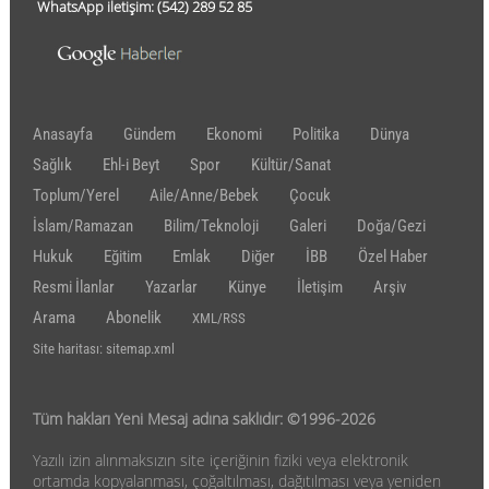
WhatsApp iletişim:
(542)
289 52 85
Anasayfa
Gündem
Ekonomi
Politika
Dünya
Sağlık
Ehl-i Beyt
Spor
Kültür/Sanat
Toplum/Yerel
Aile/Anne/Bebek
Çocuk
İslam/Ramazan
Bilim/Teknoloji
Galeri
Doğa/Gezi
Hukuk
Eğitim
Emlak
Diğer
İBB
Özel Haber
Resmi İlanlar
Yazarlar
Künye
İletişim
Arşiv
Arama
Abonelik
XML/RSS
Site haritası: sitemap.xml
Tüm hakları Yeni Mesaj adına saklıdır: ©1996-2026
Yazılı izin alınmaksızın site içeriğinin fiziki veya elektronik
ortamda kopyalanması, çoğaltılması, dağıtılması veya yeniden