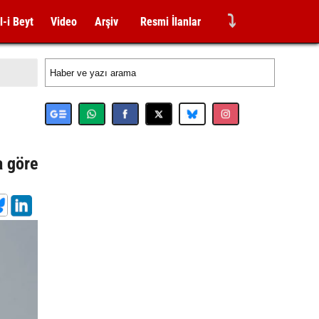
⤵
l-i Beyt
Video
Arşiv
Resmi İlanlar
a göre