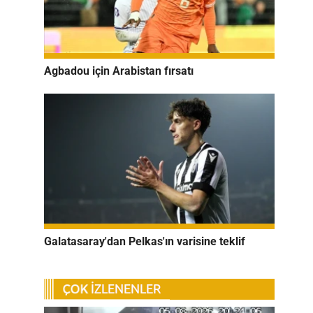
Agbadou için Arabistan fırsatı
Galatasaray'dan Pelkas'ın varisine teklif