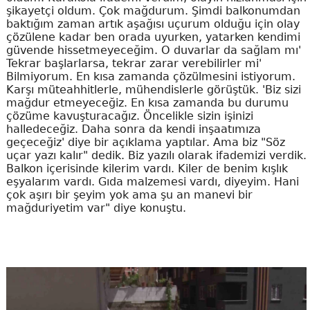
şikayetçi oldum. Çok mağdurum. Şimdi balkonumdan
baktığım zaman artık aşağısı uçurum olduğu için olay
çözülene kadar ben orada uyurken, yatarken kendimi
güvende hissetmeyeceğim. O duvarlar da sağlam mı'
Tekrar başlarlarsa, tekrar zarar verebilirler mi'
Bilmiyorum. En kısa zamanda çözülmesini istiyorum.
Karşı müteahhitlerle, mühendislerle görüştük. 'Biz sizi
mağdur etmeyeceğiz. En kısa zamanda bu durumu
çözüme kavuşturacağız. Öncelikle sizin işinizi
halledeceğiz. Daha sonra da kendi inşaatımıza
geçeceğiz' diye bir açıklama yaptılar. Ama biz "Söz
uçar yazı kalır" dedik. Biz yazılı olarak ifademizi verdik.
Balkon içerisinde kilerim vardı. Kiler de benim kışlık
eşyalarım vardı. Gıda malzemesi vardı, diyeyim. Hani
çok aşırı bir şeyim yok ama şu an manevi bir
mağduriyetim var" diye konuştu.