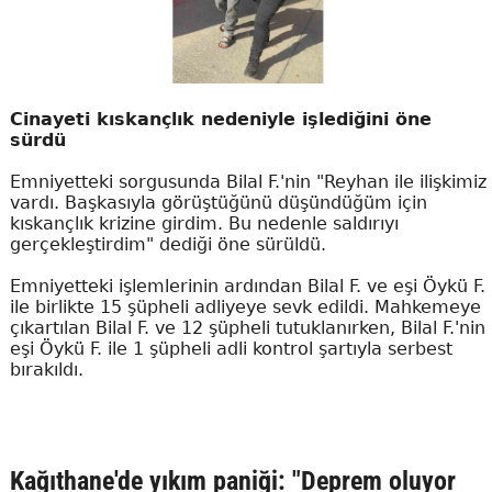
Cinayeti kıskançlık nedeniyle işlediğini öne
sürdü
Emniyetteki sorgusunda Bilal F.'nin "Reyhan ile ilişkimiz
vardı. Başkasıyla görüştüğünü düşündüğüm için
kıskançlık krizine girdim. Bu nedenle saldırıyı
gerçekleştirdim" dediği öne sürüldü.
Emniyetteki işlemlerinin ardından Bilal F. ve eşi Öykü F.
ile birlikte 15 şüpheli adliyeye sevk edildi. Mahkemeye
çıkartılan Bilal F. ve 12 şüpheli tutuklanırken, Bilal F.'nin
eşi Öykü F. ile 1 şüpheli adli kontrol şartıyla serbest
bırakıldı.
Kağıthane'de yıkım paniği: "Deprem oluyor