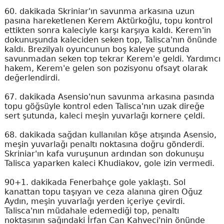
60. dakikada Skriniar'ın savunma arkasına uzun
pasına hareketlenen Kerem Aktürkoğlu, topu kontrol
ettikten sonra kaleciyle karşı karşıya kaldı. Kerem'in
dokunuşunda kaleciden seken top, Talisca'nın önünde
kaldı. Brezilyalı oyuncunun boş kaleye şutunda
savunmadan seken top tekrar Kerem'e geldi. Yardımcı
hakem, Kerem'e gelen son pozisyonu ofsayt olarak
değerlendirdi.
67. dakikada Asensio'nun savunma arkasına pasında
topu göğsüyle kontrol eden Talisca'nın uzak direğe
sert şutunda, kaleci meşin yuvarlağı kornere çeldi.
68. dakikada sağdan kullanılan köşe atışında Asensio,
meşin yuvarlağı penaltı noktasına doğru gönderdi.
Skriniar'ın kafa vuruşunun ardından son dokunuşu
Talisca yaparken kaleci Khudiakov, gole izin vermedi.
90+1. dakikada Fenerbahçe gole yaklaştı. Sol
kanattan topu taşıyan ve ceza alanına giren Oğuz
Aydın, meşin yuvarlağı yerden içeriye çevirdi.
Talisca'nın müdahale edemediği top, penaltı
noktasının sağındaki İrfan Can Kahveci'nin önünde