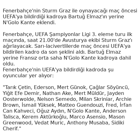
Fenerbahçe'nin Sturm Graz ile oynayacağı maç öncesi
UEFA'ya bildirdiği kadroya Bartuğ Elmaz'ın yerine
N'Golo Kante eklendi.
Fenerbahçe, UEFA Şampiyonlar Ligi 3. eleme turu ilk
maçında, saat 21.00'de Avusturya ekibi Sturm Graz'ı
ağırlayacak. Sarı-lacivertlilerde maç öncesi UEFA'ya
bildirilen kadro da son şeklini aldı. Bartuğ Elmaz
yerine Fransız orta saha N'Golo Kante kadroya dahil
oldu.
Fenerbahçe'nin UEFA'ya bildirdiği kadroda şu
oyuncular yer alıyor:
"Tarık Çetin, Ederson, Mert Günok, Çağlar Söyüncü,
Yiğit Efe Demir, Nathan Ake, Mert Müldür, Jayden
Oosterwolde, Nelson Semedo, Milan Skriniar, Archie
Brown, İsmail Yüksek, Matteo Guendouzi, Fred, İrfan
Can Kahveci, Oğuz Aydın, N'Golo Kante, Anderson
Talisca, Kerem Aktürkoğlu, Marco Asensio, Mason
Greenwood, Vedat Muric, Anthony Musaba, Sidiki
Cherif."