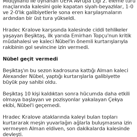
Midtjylland ile oynanan UEFA Avrupa Ligi 2. eleme turu
maçlarında kalesini gole kapatan siyah-beyazlılar, 1-0
ve 2-0'lık galibiyetlerle sona eren karşılaşmaların
ardından bir üst tura yükseldi.
Hradec Kralove karşısında kalesinde ciddi tehlikeler
yaşayan Beşiktaş, ilk yarıda Emirhan Topçu'nun kritik
müdahalesi ve kaleci Nübel'in önemli kurtarışlarıyla
rakibinin gol sevincine izin vermedi.
Nübel geçit vermedi
Beşiktaş'ın bu sezon kadrosuna kattığı Alman kaleci
Alexander Nübel, yaptığı kurtarışlarla galibiyette
büyük pay sahibi oldu.
Beşiktaş 10 kişi kaldıktan sonra hücumda daha etkili
olmaya başlayan ve pozisyonlar yakalayan Çekya
ekibi, Nübel'i geçemedi.
Hradec Kralove ataklarında kaleyi bulan topları
kurtararak meşin yuvarlağın ağlarla buluşmasına izin
vermeyen Alman eldiven, son dakikalarda kalesinde
devleşti.