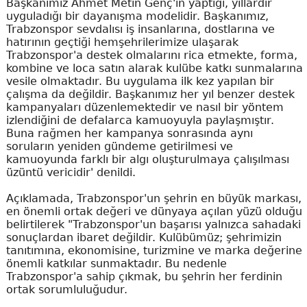
Başkanımız Ahmet Metin Genç'in yaptığı, yıllardır
uyguladığı bir dayanışma modelidir. Başkanımız,
Trabzonspor sevdalısı iş insanlarına, dostlarına ve
hatırının geçtiği hemşehrilerimize ulaşarak
Trabzonspor'a destek olmalarını rica etmekte, forma,
kombine ve loca satın alarak kulübe katkı sunmalarına
vesile olmaktadır. Bu uygulama ilk kez yapılan bir
çalışma da değildir. Başkanımız her yıl benzer destek
kampanyaları düzenlemektedir ve nasıl bir yöntem
izlendiğini de defalarca kamuoyuyla paylaşmıştır.
Buna rağmen her kampanya sonrasında aynı
soruların yeniden gündeme getirilmesi ve
kamuoyunda farklı bir algı oluşturulmaya çalışılması
üzüntü vericidir' denildi.
Açıklamada, Trabzonspor'un şehrin en büyük markası,
en önemli ortak değeri ve dünyaya açılan yüzü olduğu
belirtilerek "Trabzonspor'un başarısı yalnızca sahadaki
sonuçlardan ibaret değildir. Kulübümüz; şehrimizin
tanıtımına, ekonomisine, turizmine ve marka değerine
önemli katkılar sunmaktadır. Bu nedenle
Trabzonspor'a sahip çıkmak, bu şehrin her ferdinin
ortak sorumluluğudur.