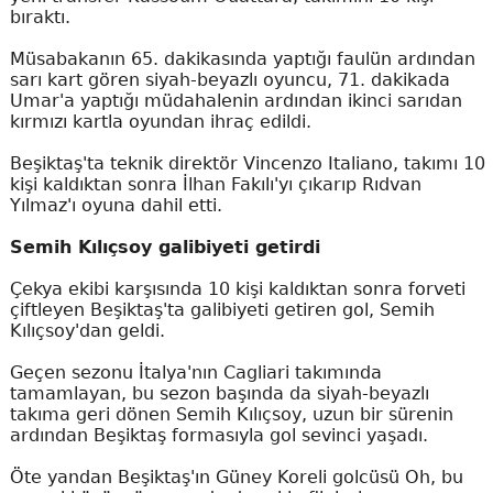
bıraktı.
Müsabakanın 65. dakikasında yaptığı faulün ardından
sarı kart gören siyah-beyazlı oyuncu, 71. dakikada
Umar'a yaptığı müdahalenin ardından ikinci sarıdan
kırmızı kartla oyundan ihraç edildi.
Beşiktaş'ta teknik direktör Vincenzo Italiano, takımı 10
kişi kaldıktan sonra İlhan Fakılı'yı çıkarıp Rıdvan
Yılmaz'ı oyuna dahil etti.
Semih Kılıçsoy galibiyeti getirdi
Çekya ekibi karşısında 10 kişi kaldıktan sonra forveti
çiftleyen Beşiktaş'ta galibiyeti getiren gol, Semih
Kılıçsoy'dan geldi.
Geçen sezonu İtalya'nın Cagliari takımında
tamamlayan, bu sezon başında da siyah-beyazlı
takıma geri dönen Semih Kılıçsoy, uzun bir sürenin
ardından Beşiktaş formasıyla gol sevinci yaşadı.
Öte yandan Beşiktaş'ın Güney Koreli golcüsü Oh, bu