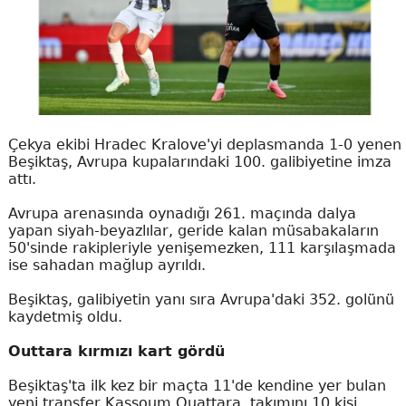
Çekya ekibi Hradec Kralove'yi deplasmanda 1-0 yenen
Beşiktaş, Avrupa kupalarındaki 100. galibiyetine imza
attı.
Avrupa arenasında oynadığı 261. maçında dalya
yapan siyah-beyazlılar, geride kalan müsabakaların
50'sinde rakipleriyle yenişemezken, 111 karşılaşmada
ise sahadan mağlup ayrıldı.
Beşiktaş, galibiyetin yanı sıra Avrupa'daki 352. golünü
kaydetmiş oldu.
Outtara kırmızı kart gördü
Beşiktaş'ta ilk kez bir maçta 11'de kendine yer bulan
yeni transfer Kassoum Ouattara, takımını 10 kişi