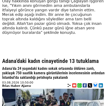
Olay hakkında konuşan görgü tanığı Çağlayan İşgören
ise, "Yıkım anını görmedim ama ambulanslarla
itfaiyeyi görünce yangın vardır diye tahmin ettim.
Merak edip aşağı indim. Bir anne ile çocuğunun
toprak altında kaldığını söylediler ama tam belli
değildi. Allah'tan pazar günü olmadı. Yoksa çok insan
altında kalırdı. Çünkü pazar günü iğne atsan yere
düşmüyor buralarda" şeklinde konuştu.
Adana'daki kadın cinayetinde 13 tutuklama
Adana'da 24 yaşındaki kadını sokak ortasında öldüren zanlı,
yaklaşık 750 saatlik kamera görüntülerinin incelemesinin ardından
İstanbul'da saklandığı petshopta yakalandı
03.08.2026 10:50:00
İhlas Haber Ajansı