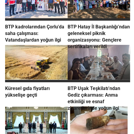
BTP kadrolarından Çorlu'da
BTP Hatay İl Başkanlığı’ndan
saha çalışması:
geleneksel piknik
Vatandaşlardan yoğun ilgi
organizasyonu: Gençlere
sertifikaları verildi
Küresel gıda fiyatları
BTP Uşak Teşkilatı’ndan
yükselişe geçti
Gediz çıkarması: Anma
etkinliği ve esnaf
ziyaretlerinde yoğun ilgi