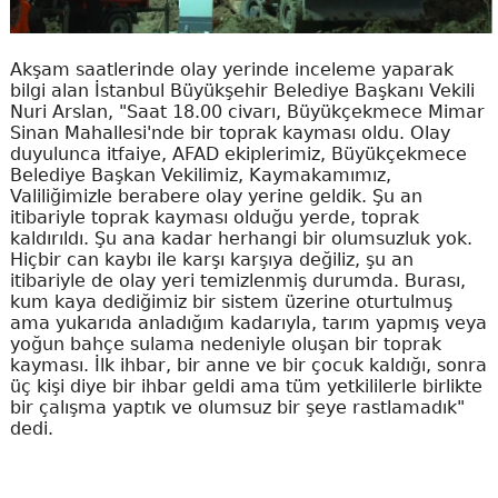
Akşam saatlerinde olay yerinde inceleme yaparak
bilgi alan İstanbul Büyükşehir Belediye Başkanı Vekili
Nuri Arslan, "Saat 18.00 civarı, Büyükçekmece Mimar
Sinan Mahallesi'nde bir toprak kayması oldu. Olay
duyulunca itfaiye, AFAD ekiplerimiz, Büyükçekmece
Belediye Başkan Vekilimiz, Kaymakamımız,
Valiliğimizle berabere olay yerine geldik. Şu an
itibariyle toprak kayması olduğu yerde, toprak
kaldırıldı. Şu ana kadar herhangi bir olumsuzluk yok.
Hiçbir can kaybı ile karşı karşıya değiliz, şu an
itibariyle de olay yeri temizlenmiş durumda. Burası,
kum kaya dediğimiz bir sistem üzerine oturtulmuş
ama yukarıda anladığım kadarıyla, tarım yapmış veya
yoğun bahçe sulama nedeniyle oluşan bir toprak
kayması. İlk ihbar, bir anne ve bir çocuk kaldığı, sonra
üç kişi diye bir ihbar geldi ama tüm yetkililerle birlikte
bir çalışma yaptık ve olumsuz bir şeye rastlamadık"
dedi.