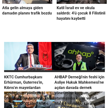
Atla gelin almaya giden
Katil İsrail ev ve okula
damadın planını trafik bozdu
saldırdı: 4'ü çocuk 8 Filistinli
hayatını kaybetti
KKTC Cumhurbaşkanı
AHBAP Derneği'nin feshi için
Erhürman, Guterres'in,
Asliye Hukuk Mahkemesi'ne
Kıbrıs'ın mayınlardan
açılan davada dernek
arındırılması yönündeki
yönetimine kayyum
önerisini Türk tarafının kabul
atanmasına karar verildi.
ettiğini GKRY Lideri Nikos
Mahkemenin bu kararı ile