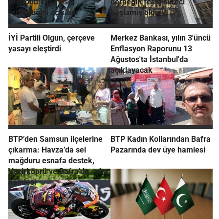
Hristodulidis'in ise
derneğin fesih süreci
reddettiğini açıkladı
başlamış oldu
İYİ Partili Olgun, çerçeve
Merkez Bankası, yılın 3'üncü
yasayı eleştirdi
Enflasyon Raporunu 13
Ağustos'ta İstanbul'da
açıklayacak
BTP’den Samsun ilçelerine
BTP Kadın Kollarından Bafra
çıkarma: Havza’da sel
Pazarında dev üye hamlesi
mağduru esnafa destek,
Vezirköprü ve Bafra’da saha
hamlesi