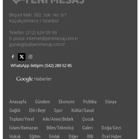
Beşyol Mah. 502. Sok. No: 6/1
Küçükçekmece / İstanbul
Telefon: (212) 624 09 99
E-posta: internet@yenimesaj.com.tr
gundogdu@yenimesaj.com.tr
WhatsApp iletişim:
(542)
289 52 85
Anasayfa
Gündem
Ekonomi
Politika
Dünya
Sağlık
Ehl-i Beyt
Spor
Kültür/Sanat
Toplum/Yerel
Aile/Anne/Bebek
Çocuk
İslam/Ramazan
Bilim/Teknoloji
Galeri
Doğa/Gezi
Hukuk
Eğitim
Emlak
Diğer
İBB
Özel Haber