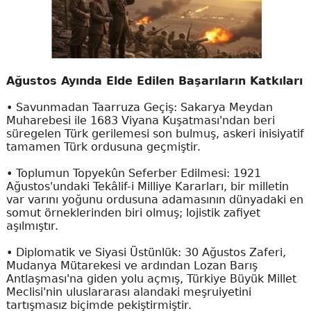
Ağustos Ayında Elde Edilen Başarıların Katkıları
• Savunmadan Taarruza Geçiş: Sakarya Meydan
Muharebesi ile 1683 Viyana Kuşatması'ndan beri
süregelen Türk gerilemesi son bulmuş, askeri inisiyatif
tamamen Türk ordusuna geçmiştir.
• Toplumun Topyekûn Seferber Edilmesi: 1921
Ağustos'undaki Tekâlif-i Milliye Kararları, bir milletin
var varını yoğunu ordusuna adamasının dünyadaki en
somut örneklerinden biri olmuş; lojistik zafiyet
aşılmıştır.
• Diplomatik ve Siyasi Üstünlük: 30 Ağustos Zaferi,
Mudanya Mütarekesi ve ardından Lozan Barış
Antlaşması'na giden yolu açmış, Türkiye Büyük Millet
Meclisi'nin uluslararası alandaki meşruiyetini
tartışmasız biçimde pekiştirmiştir.