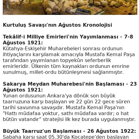
Kurtuluş Savaşı'nın Ağustos Kronolojisi
Tekâlif-i Milliye Emirleri'nin Yayımlanması - 7-8
Ağustos 1921:
Kütahya-Eskişehir Muharebeleri sonrası ordunun
ihtiyaçlarını karşılamak amacıyla Mustafa Kemal Paşa
tarafından yayımlanan topyekûn seferberlik
emirleridir. Ülkenin tüm kaynakları ordunun emrine
sunulmuş, millet-ordu bütünleşmesi sağlanmıştır.
Sakarya Meydan Muharebesi'nin Başlaması - 23
Ağustos 1921:
Yunan ordusunun Ankara'ya dönük son büyük
taarruzuna karşı başlayan ve 22 gün 22 gece süren
tarihi savunma savaşıdır. Mustafa Kemal Paşa'nın
"Hattı müdafaa yoktur, sathı müdafaa vardır; o hat
bütün vatandır" stratejisi ilk kez burada uygulanmıştır.
Büyük Taarruz'un Başlaması - 26 Ağustos 1922:
Sabaha karşı saat 05.30'da Kocatepe'den başlayan