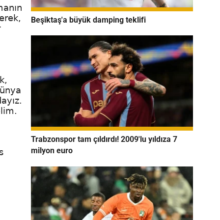
manın
erek,
Beşiktaş'a büyük damping teklifi
r
k,
dünya
ayız.
lim.
Trabzonspor tam çıldırdı! 2009'lu yıldıza 7
milyon euro
s