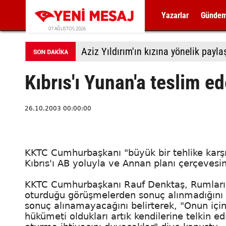
Yazarlar
Günde
07 AĞUSTOS 2026
Aziz Yıldırım'ın kızına yönelik payl
Kıbrıs'ı Yunan'a teslim e
26.10.2003 00:00:00
KKTC Cumhurbaşkanı "büyük bir tehlike karşıs
Kıbrıs'ı AB yoluyla ve Annan planı çerçeves
KKTC Cumhurbaşkanı Rauf Denktaş, Rumların, 
oturduğu görüşmelerden sonuç alınmadığını 
sonuç alınamayacağını belirterek, "Onun içi
hükümeti oldukları artık kendilerine telkin e