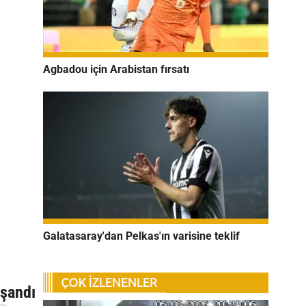
Agbadou için Arabistan fırsatı
Galatasaray'dan Pelkas'ın varisine teklif
n
aşandı