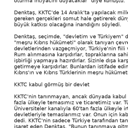
oturma ihtiyacını duyacaklar" diye konuştu.
Denktaş, KKTC'de 14 Aralık'ta yapılacak mille
gereken gerçekleri somut hale getirerek dü
büyük katkısı olacağına inandığını söyledi.
Denktaş, seçimde, "devletim ve Türkiyem" d
"meşru Kıbrıs hükümeti" olarak tanıyan çevre
devletlerinden vazgeçmiyor, Türkiye'nin fiili
Rum alınmasına karşıdırlar, topraklarına sahipt
işbirliği yapmaya hazırdırlar. Sizinle dışa karş
getirmeye karşıdırlar. Bunlardan istifade edi
Kıbrıs'ın ve Kıbrıs Türklerinin meşru hükümet
KKTC kabul görmüş bir devlet
KKTC'nin tanınmayan, ancak dünyada kabul g
fazla ülkeyle temasımız ve ticaretimiz var. Tü
Üniversiteler kanalıyla 60'tan fazla ülkeyle i
devletleriyle temaslarımız var. Onun için kab
dedi. KKTC'nin sadece Türkiye tarafından t
işaret eden Denktaş, "Bunun tanınmaya gitme