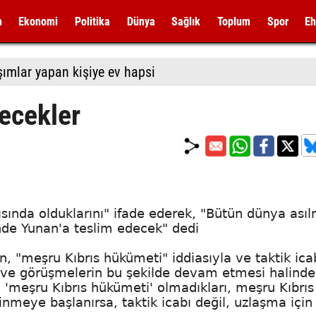
m
Ekonomi
Politika
Dünya
Sağlık
Toplum
Spor
Eh
aşımlar yapan kişiye ev hapsi
decekler
ında olduklarını" ifade ederek, "Bütün dünya asıl
inde Yunan'a teslim edecek" dedi
"meşru Kıbrıs hükümeti" iddiasıyla ve taktik ica
ve görüşmelerin bu şekilde devam etmesi halinde
n 'meşru Kıbrıs hükümeti' olmadıkları, meşru Kıbrı
dinmeye başlanırsa, taktik icabı değil, uzlaşma için