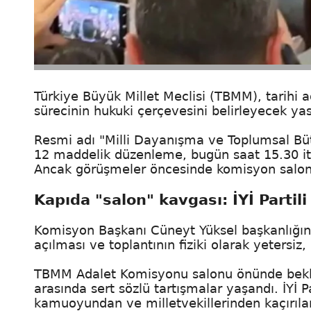
Türkiye Büyük Millet Meclisi (TBMM), tarihi a
sürecinin hukuki çerçevesini belirleyecek yasa t
Resmi adı "Milli Dayanışma ve Toplumsal Büt
12 maddelik düzenleme, bugün saat 15.30 it
Ancak görüşmeler öncesinde komisyon salonu
Kapıda "salon" kavgası: İYİ Partili
Komisyon Başkanı Cüneyt Yüksel başkanlığınd
açılması ve toplantının fiziki olarak yetersiz
TBMM Adalet Komisyonu salonu önünde bekleyen 
arasında sert sözlü tartışmalar yaşandı. İYİ Par
kamuoyundan ve milletvekillerinden kaçırıla