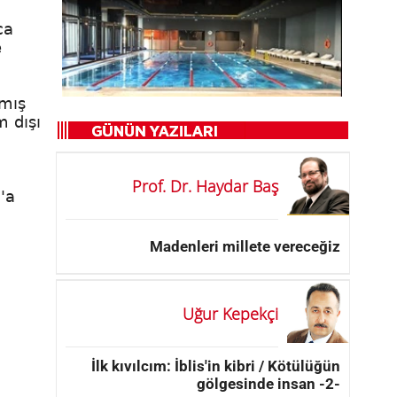
ca
e
lmış
 dışı
Prof. Dr. Haydar Baş
'a
Madenleri millete vereceğiz
Uğur Kepekçi
İlk kıvılcım: İblis'in kibri / Kötülüğün
gölgesinde insan -2-