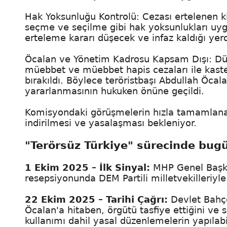
Hak Yoksunluğu Kontrolü: Cezası ertelenen k
seçme ve seçilme gibi hak yoksunlukları uygu
erteleme kararı düşecek ve infaz kaldığı y
Öcalan ve Yönetim Kadrosu Kapsam Dışı: Düz
müebbet ve müebbet hapis cezaları ile kast
bırakıldı. Böylece teröristbaşı Abdullah Öcal
yararlanmasının hukuken önüne geçildi.
Komisyondaki görüşmelerin hızla tamamlanar
indirilmesi ve yasalaşması bekleniyor.
"Terörsüz Türkiye" sürecinde bugü
1 Ekim 2025 – İlk Sinyal:
MHP Genel Başka
resepsiyonunda DEM Partili milletvekilleriyle 
22 Ekim 2025 – Tarihi Çağrı:
Devlet Bahçe
Öcalan'a hitaben, örgütü tasfiye ettiğini ve 
kullanımı dahil yasal düzenlemelerin yapılabil