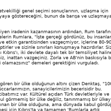
tvekilliği genel seçimi sonuçlarının, uzlaşma için
nyaya göstereceğini, bunun da barışa ve uzlaşmay
iyen iradenin kazanmasının ardından, Rum tarafın
lerin Rumlara, "İşte gerçeği gördünüz, bu insanla
 ve etkin garantisinden vazgeçmiyor, içlerine 80-90
irler ve sizinle sınırları konuşmaya hazırdırlar. Si
ı Kıbrıs'ı, iki devlete dayalı tek bir temsiliyet halin
niz, inattan vazgeçiniz. Zorla ve AB'nin baskısıyla 
i olamazsınız" demeleri gerektiğini vurguladı.
ören bir ülke olduğunun altını çizen Denktaş, "10
ccarlarımızın, sanayicilerimizin becerisidir bu.
rtibatımız var. Kültürel açıdan Türk devletleriyle ve
ul görmemiş bir ülke değiliz, tanınmamış bir ülkey
anınan bir ülke olduğuna, ama dünyada kabul görd
si için Kıbrıs'ta ya tamamen 'Rumlarla artık