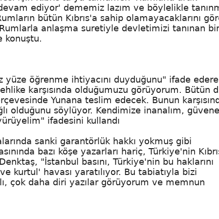
a devam ediyor' dememiz lazım ve böylelikle tanın
Rumların bütün Kıbrıs'a sahip olamayacaklarını gör
 Rumlarla anlaşma suretiyle devletimizi tanınan bi
e konuştu.
z yüze öğrenme ihtiyacını duyduğunu" ifade edere
r tehlike karşısında olduğumuzu görüyorum. Bütün 
çerçevesinde Yunana teslim edecek. Bunun karşısınd
ğlı olduğunu söylüyor. Kendimize inanalım, güvene
ürüyelim" ifadesini kullandı
alarında sanki garantörlük hakkı yokmuş gibi
sınında bazı köşe yazarları hariç, Türkiye'nin Kıbrı
Denktaş, "İstanbul basını, Türkiye'nin bu haklarını
e kurtul' havası yaratılıyor. Bu tabiatıyla bizi
lı, çok daha diri yazılar görüyorum ve memnun