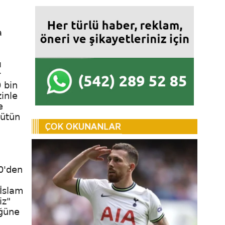
a
ı
r
 bin
zinle
e
bütün
0'den
 İslam
iz"
üğüne