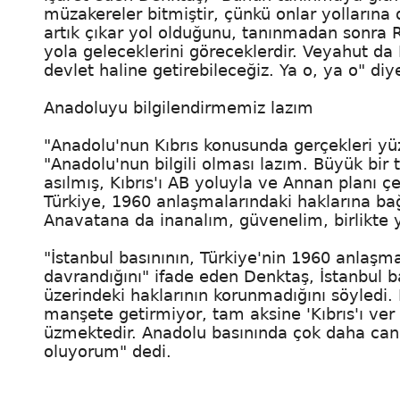
müzakereler bitmiştir, çünkü onlar yolların
artık çıkar yol olduğunu, tanınmadan sonra 
yola geleceklerini göreceklerdir. Veyahut da
devlet haline getirebileceğiz. Ya o, ya o" diy
Anadoluyu bilgilendirmemiz lazım
"Anadolu'nun Kıbrıs konusunda gerçekleri yü
"Anadolu'nun bilgili olması lazım. Büyük bi
asılmış, Kıbrıs'ı AB yoluyla ve Annan planı 
Türkiye, 1960 anlaşmalarındaki haklarına ba
Anavatana da inanalım, güvenelim, birlikte y
"İstanbul basınının, Türkiye'nin 1960 anlaşm
davrandığını" ifade eden Denktaş, İstanbul ba
üzerindeki haklarının korunmadığını söyledi. 
manşete getirmiyor, tam aksine 'Kıbrıs'ı ver v
üzmektedir. Anadolu basınında çok daha can
oluyorum" dedi.