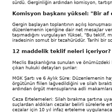
sürdü. Gerginliğin ardından komisyon, tartış
Komisyon başkanı yüksel: "Bir af
Gergin başlayan toplantının açılış konuşmas
düzenlemenin içeriğine dair net mesajlar verdi
taşımadığını vurgulayan Yüksel, "Bu teklif, m
iradesinin somut bir tezahürüdür. Tarihi bir s
12 maddelik teklif neleri içeriyor?
Meclis Başkanlığına sunulan ve önümüzdeki h
çıkan hukuki detayları şunlar:
MGK Şartı ve 6 Aylık Süre: Düzenlemenin hay
örgütünün fiilen lağvedildiğini ve silah bırak
ardından örgüt mensuplarına adli makamlara 
Ceza Ertelemeleri: Silah bırakma şartına uya
suçlardan aldıkları cezalar belirli sürelerle ert
cezalar için 10 yıl infaz erteleme uygulanaca