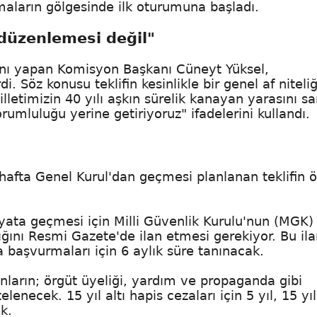
maların gölgesinde ilk oturumuna başladı.
 düzenlemesi değil"
ını yapan Komisyon Başkanı Cüneyt Yüksel,
. Söz konusu teklifin kesinlikle bir genel af niteliğ
illetimizin 40 yılı aşkın sürelik kanayan yarasını s
orumluluğu yerine getiriyoruz" ifadelerini kullandı.
afta Genel Kurul'dan geçmesi planlanan teklifin 
ata geçmesi için Milli Güvenlik Kurulu'nun (MGK) 
tığını Resmi Gazete'de ilan etmesi gerekiyor. Bu ila
başvurmaları için 6 aylık süre tanınacak.
nların; örgüt üyeliği, yardım ve propaganda gibi
elenecek. 15 yıl altı hapis cezaları için 5 yıl, 15 yıl
k.