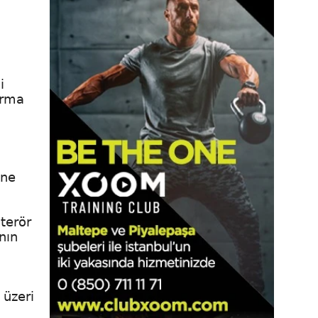
i
arma
öne
terör
nın
 üzeri