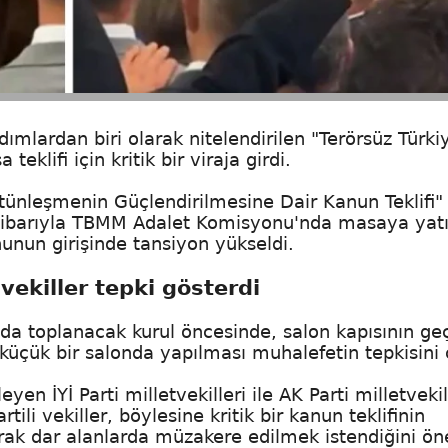
dımlardan biri olarak nitelendirilen "Terörsüz Türki
eklifi için kritik bir viraja girdi.
ünleşmenin Güçlendirilmesine Dair Kanun Teklifi"
ibarıyla TBMM Adalet Komisyonu'nda masaya yatır
nun girişinde tansiyon yükseldi.
 vekiller tepki gösterdi
a toplanacak kurul öncesinde, salon kapısının ge
, küçük bir salonda yapılması muhalefetin tepkisini 
İYİ Parti milletvekilleri ile AK Parti milletvekil
tili vekiller, böylesine kritik bir kanun teklifinin
rak dar alanlarda müzakere edilmek istendiğini ön