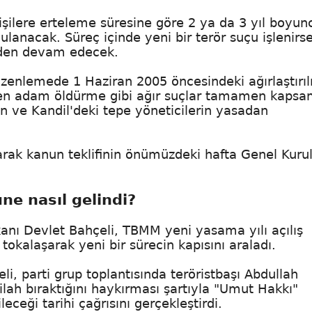
işilere erteleme süresine göre 2 ya da 3 yıl boyun
lanacak. Süreç içinde yeni bir terör suçu işlenirs
erden devam edecek.
enlemede 1 Haziran 2005 öncesindeki ağırlaştırı
en adam öldürme gibi ağır suçlar tamamen kapsam
an ve Kandil'deki tepe yöneticilerin yasadan
ak kanun teklifinin önümüzdeki hafta Genel Kurul
ne nasıl gelindi?
nı Devlet Bahçeli, TBMM yeni yasama yılı açılış
tokalaşarak yeni bir sürecin kapısını araladı.
li, parti grup toplantısında teröristbaşı Abdullah
silah bıraktığını haykırması şartıyla "Umut Hakkı"
eceği tarihi çağrısını gerçekleştirdi.