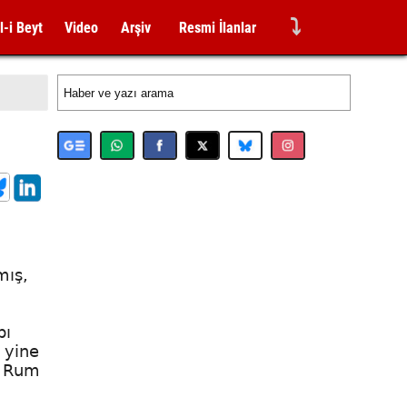
⤵
l-i Beyt
Video
Arşiv
Resmi İlanlar
mış,
bı
 yine
s Rum