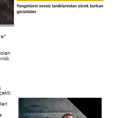
Yangınların sessiz tanıklarından yürek burkan
görüntüler
ye"
 olan
ıldı.
ç
çekti.
leri
e